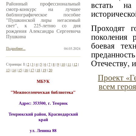
встать на
Районный профессиональный
смотр-конкурс на лучшее
исторической
библиографическое пособие
"Пушкинской лиры негасимый
свет", к 225-летию со дня
Проходят г
рождения Александра Сергеевича
поколения 
Пушкина
боевая тех
Подробнее...
04.03.2024
преданнос
Отечеству, 
Страницы:
1
|
2
|
3
|
4
|
5
|
6
|
7
|
8
|
9
|
10
|
11
|
12
|
13
|
14
|
15
|
16
|
17
|
18
|
19
|
20
Проект «Ге
МБУК
всем геро
"Межпоселенческая библиотека"
Адрес: 353500, г. Темрюк
Темрюкский район, Краснодарский
край
ул. Ленина 88