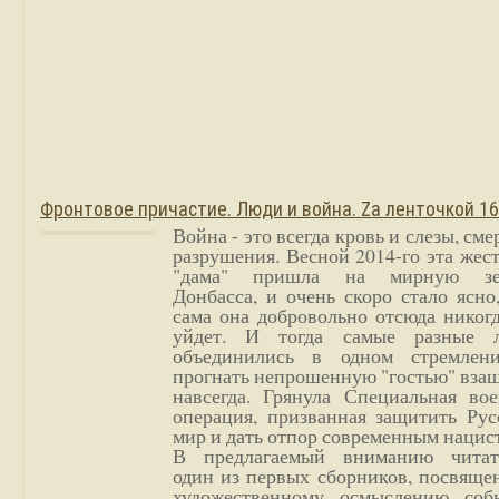
Фронтовое причастие. Люди и война. Zа ленточкой 1
Война - это всегда кровь и слезы, сме
разрушения. Весной 2014-го эта жес
"дама" пришла на мирную з
Донбасса, и очень скоро стало ясно
сама она добровольно отсюда никог
уйдет. И тогда самые разные 
объединились в одном стремлен
прогнать непрошенную "гостью" вза
навсегда. Грянула Специальная вое
операция, призванная защитить Рус
мир и дать отпор современным нацис
В предлагаемый вниманию читат
один из первых сборников, посвяще
художественному осмыслению соб