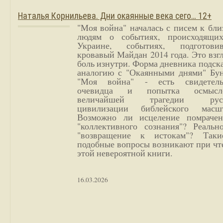
Наталья Корнильева. Дни окаянные века сего… 12+
"Моя война" началась с писем к бл
людям о событиях, происходящи
Украине, событиях, подготови
кровавый Майдан 2014 года. Это взг
боль изнутри. Форма дневника подск
аналогию с "Окаянными днями" Бун
"Моя война" - есть свидетель
очевидца и попытка осмысл
величайшей трагедии русс
цивилизации библейского масшт
Возможно ли исцеление помрачен
"коллективного сознания"? Реальн
"возвращение к истокам"? Так
подобные вопросы возникают при чт
этой невероятной книги.
16.03.2026