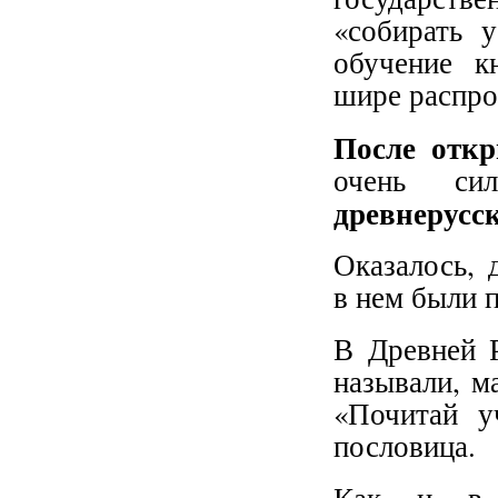
«собирать 
обучение к
шире распро
После откр
очень сил
древнерусс
Оказалось, 
в нем были 
В Древней Р
называли, м
«Почитай у
пословица.