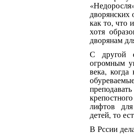
«Недоросля
дворянских 
как то, что 
хотя образо
дворянам дл
С другой с
огромным у
века, когда
обуреваем
преподавать
крепостног
лифтов для
детей, то ес
В Рссии дел