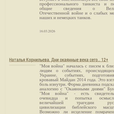
профессионального танкиста и п
общие сведения о Вели
Отечественной войне и о слабых ме
наших и немецких танков.
16.03.2026
Наталья Корнильева. Дни окаянные века сего… 12+
"Моя война" началась с писем к бл
людям о событиях, происходящи
Украине, событиях, подготови
кровавый Майдан 2014 года. Это взг
боль изнутри. Форма дневника подск
аналогию с "Окаянными днями" Бун
"Моя война" - есть свидетель
очевидца и попытка осмысл
величайшей трагедии русс
цивилизации библейского масшт
Возможно ли исцеление помрачен