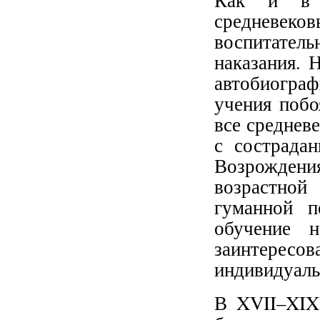
Как и в 
средневеков
воспитател
наказания. 
автобиогра
учения побо
все среднев
с сострада
Возрождени
возрастно
гуманной п
обучение 
заинтересов
индивидуаль
В XVII–XIX