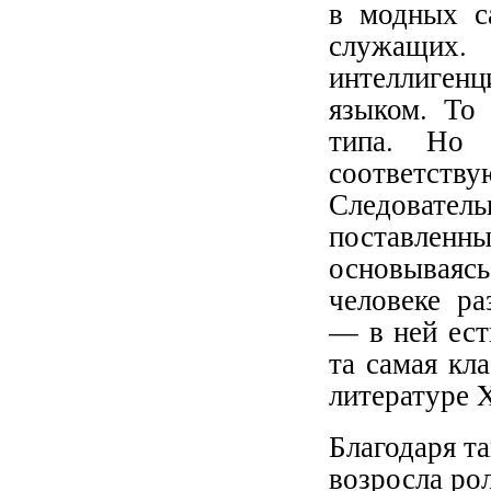
в модных с
служащих.
интеллигенц
языком. То 
типа. Но 
соответств
Следовател
поставленн
основываяс
человеке ра
— в ней ест
та самая кл
литературе X
Благодаря т
возросла ро