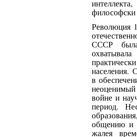
интеллект
философски 
Революция 1
отечественн
СССР была
охватывал
практическ
населения. 
в обеспечен
неоценимый 
войне и нау
период. Не
образовани
общению и 
жалея врем