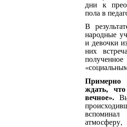
дни к прео
пола в педаг
В результа
народные уч
и девочки и
них встреч
полученно
«социальным
Примерно 
ждать, что
вечное».
В
происходив
вспоминал 
атмосферу