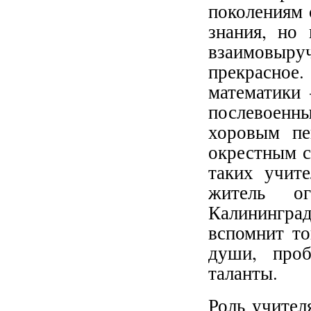
поколениям 
знания, но
взаимовыр
прекрасное
математики 
послевоенн
хоровым пе
окрестным с
таких учит
житель ог
Калинингра
вспомнит то
души, проб
таланты.
Роль учител