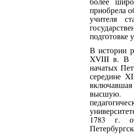
более широ
приобрела о
учителя ст
государств
подготовке 
В истории р
XVIII в. В 
начатых Пет
середине XI
включавшая
высшую. 
педагогиче
университет
1783 г. о
Петербург