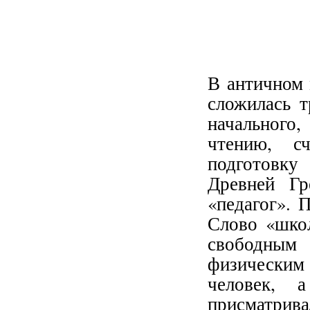
В античном 
сложилась т
начального
чтению, с
подготовку
Древней Г
«педагог». 
Слово «школ
свободным 
физически
человек, 
присматривал