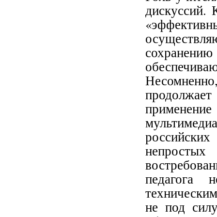
дискуссий. 
«эффект
осуществ
сохранен
обеспечив
Несомненн
продолжает
применен
мультимедиа
российских
непростых 
востребова
педагога 
техническим
не под силу