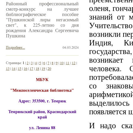
Районный профессиональный
оленя, гонча
смотр-конкурс на лучшее
библиографическое пособие
знаний от 
"Пушкинской лиры негасимый
Учительство
свет", к 225-летию со дня
рождения Александра Сергеевича
возникли пе
Пушкина
Индия, Ки
Подробнее...
04.03.2024
государств
возникает
Страницы:
1
|
2
|
3
|
4
|
5
|
6
|
7
|
8
|
9
|
10
|
11
|
12
|
человека. 
13
|
14
|
15
|
16
|
17
|
18
|
19
|
20
потребовала
МБУК
со знаков
"Межпоселенческая библиотека"
арифметикой
выделилось
Адрес: 353500, г. Темрюк
появляется 
Темрюкский район, Краснодарский
край
И надо ска
ул. Ленина 88