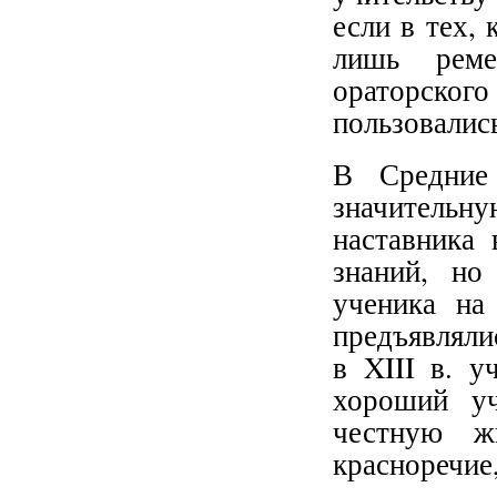
если в тех,
лишь реме
ораторско
пользовалис
В Средние
значитель
наставника 
знаний, но
ученика на
предъявляли
в XIII в. у
хороший уч
честную жи
красноречие