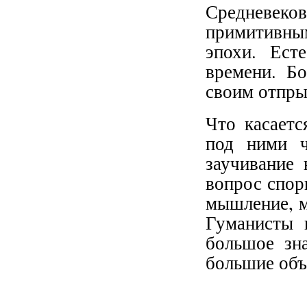
Средневеков
примитивным
эпохи. Ест
времени. Бо
своим отпры
Что касаетс
под ними ч
заучивание
вопрос спор
мышление, м
Гуманисты 
большое зн
большие об