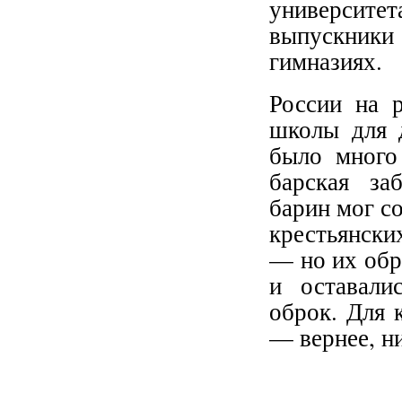
университет
выпускники
гимназиях.
России на 
школы для д
было много
барская за
барин мог со
крестьянски
— но их обр
и оставали
оброк. Для 
— вернее, ни