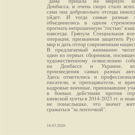
"дама" пришла на мирную з
Донбасса, и очень скоро стало ясно
сама она добровольно отсюда никог
уйдет. И тогда самые разные 
объединились в одном стремлен
прогнать непрошенную "гостью" вза
навсегда. Грянула Специальная вое
операция, призванная защитить Рус
мир и дать отпор современным нацис
В предлагаемый вниманию читат
один из первых сборников, посвяще
художественному осмыслению соб
на Донбассе и Украине, во
произведения самых разных авто
Здесь отметились и профессионал
писатели, и преподаватели, и врач
кадровые военные, принимавшие уча
в боевых действиях против отр
киевской хунты в 2014-2023 гг. и зн
не понаслышке, что значит жи
сражаться "за ленточкой".
16.03.2026