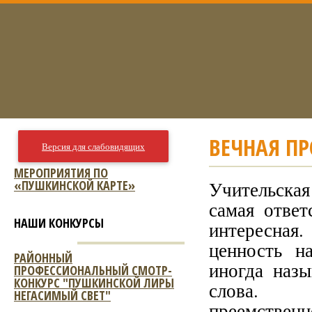
ВЕЧНАЯ П
Версия для слабовидящих
МЕРОПРИЯТИЯ ПО
«ПУШКИНСКОЙ КАРТЕ»
Учительская
самая ответ
НАШИ КОНКУРСЫ
интересная
ценность н
РАЙОННЫЙ
иногда наз
ПРОФЕССИОНАЛЬНЫЙ СМОТР-
КОНКУРС "ПУШКИНСКОЙ ЛИРЫ
слова. 
НЕГАСИМЫЙ СВЕТ"
преемствен