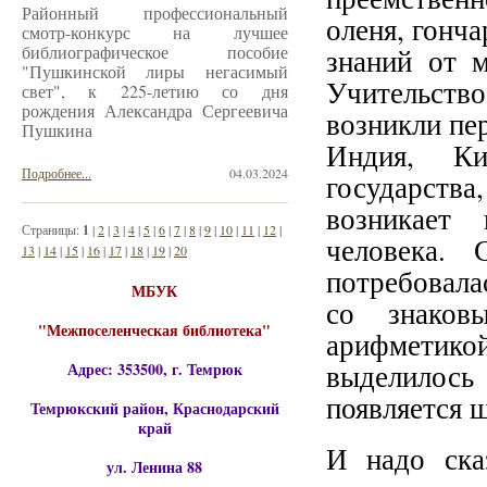
Районный профессиональный
оленя, гонча
смотр-конкурс на лучшее
библиографическое пособие
знаний от 
"Пушкинской лиры негасимый
Учительство
свет", к 225-летию со дня
рождения Александра Сергеевича
возникли пе
Пушкина
Индия, Ки
Подробнее...
04.03.2024
государств
возникает
Страницы:
1
|
2
|
3
|
4
|
5
|
6
|
7
|
8
|
9
|
10
|
11
|
12
|
человека. 
13
|
14
|
15
|
16
|
17
|
18
|
19
|
20
потребовала
МБУК
со знаков
"Межпоселенческая библиотека"
арифметикой
выделилось
Адрес: 353500, г. Темрюк
появляется 
Темрюкский район, Краснодарский
край
И надо ска
ул. Ленина 88