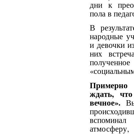
дни к прео
пола в педаг
В результа
народные уч
и девочки и
них встреч
полученно
«социальным
Примерно 
ждать, что
вечное».
В
происходив
вспоминал 
атмосферу