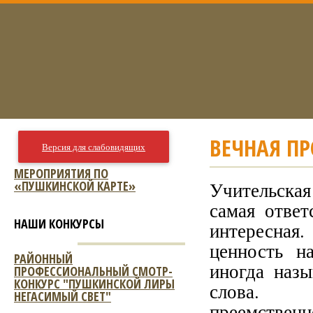
ВЕЧНАЯ П
Версия для слабовидящих
МЕРОПРИЯТИЯ ПО
«ПУШКИНСКОЙ КАРТЕ»
Учительская
самая ответ
НАШИ КОНКУРСЫ
интересная
ценность н
РАЙОННЫЙ
иногда наз
ПРОФЕССИОНАЛЬНЫЙ СМОТР-
КОНКУРС "ПУШКИНСКОЙ ЛИРЫ
слова. 
НЕГАСИМЫЙ СВЕТ"
преемствен