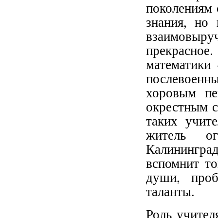
поколениям 
знания, но
взаимовыр
прекрасное
математики 
послевоенн
хоровым пе
окрестным с
таких учит
житель ог
Калинингра
вспомнит то
души, проб
таланты.
Роль учител