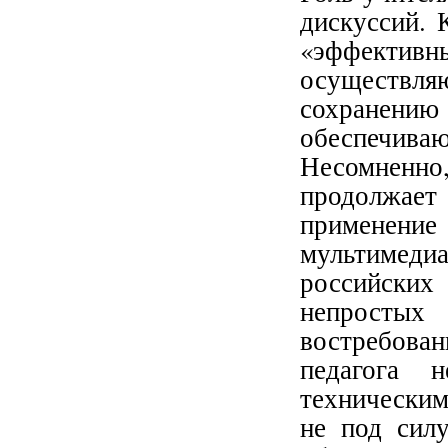
дискуссий. 
«эффект
осуществ
сохранен
обеспечив
Несомненн
продолжает
применен
мультимедиа
российских
непростых 
востребова
педагога 
техническим
не под силу