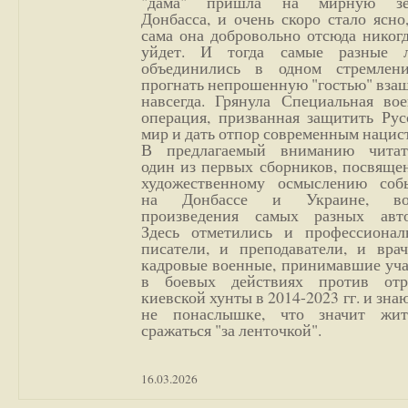
"дама" пришла на мирную з
Донбасса, и очень скоро стало ясно
сама она добровольно отсюда никог
уйдет. И тогда самые разные 
объединились в одном стремлен
прогнать непрошенную "гостью" вза
навсегда. Грянула Специальная вое
операция, призванная защитить Рус
мир и дать отпор современным нацис
В предлагаемый вниманию читат
один из первых сборников, посвяще
художественному осмыслению соб
на Донбассе и Украине, во
произведения самых разных авто
Здесь отметились и профессионал
писатели, и преподаватели, и врач
кадровые военные, принимавшие уча
в боевых действиях против отр
киевской хунты в 2014-2023 гг. и зн
не понаслышке, что значит жи
сражаться "за ленточкой".
16.03.2026