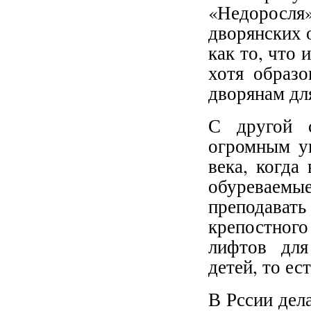
«Недоросля
дворянских 
как то, что 
хотя образо
дворянам дл
С другой с
огромным у
века, когда
обуреваем
преподавать
крепостног
лифтов для
детей, то ес
В Рссии дел