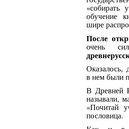
«собирать 
обучение к
шире распро
После откр
очень сил
древнерусс
Оказалось, 
в нем были 
В Древней Р
называли, м
«Почитай у
пословица.