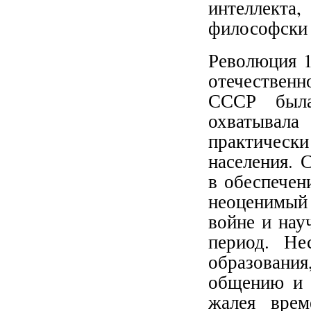
интеллект
философски 
Революция 1
отечественн
СССР была
охватывал
практическ
населения. 
в обеспечен
неоценимый 
войне и нау
период. Не
образовани
общению и 
жалея врем