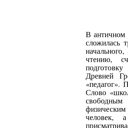
В античном 
сложилась т
начального
чтению, с
подготовку
Древней Г
«педагог». 
Слово «школ
свободным 
физически
человек, 
присматривал