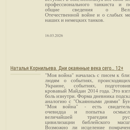
профессионального танкиста и п
общие сведения о Вели
Отечественной войне и о слабых ме
наших и немецких танков.
16.03.2026
Наталья Корнильева. Дни окаянные века сего… 12+
"Моя война" началась с писем к бл
людям о событиях, происходящи
Украине, событиях, подготови
кровавый Майдан 2014 года. Это взг
боль изнутри. Форма дневника подск
аналогию с "Окаянными днями" Бун
"Моя война" - есть свидетель
очевидца и попытка осмысл
величайшей трагедии русс
цивилизации библейского масшт
Возможно ли исцеление помрачен