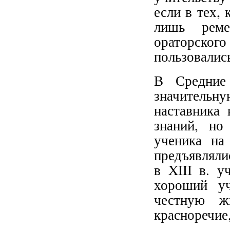
если в тех,
лишь реме
ораторско
пользовалис
В Средние
значитель
наставника 
знаний, но
ученика на
предъявляли
в XIII в. у
хороший уч
честную жи
красноречие