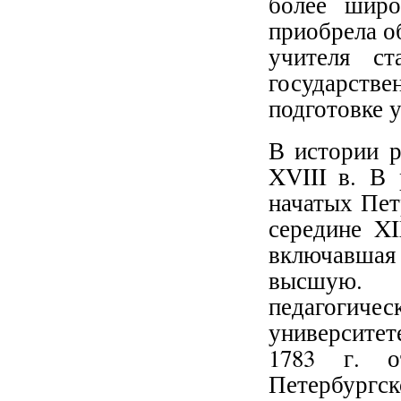
более широ
приобрела о
учителя ст
государств
подготовке 
В истории р
XVIII в. В 
начатых Пет
середине XI
включавшая
высшую. 
педагогиче
университет
1783 г. о
Петербург