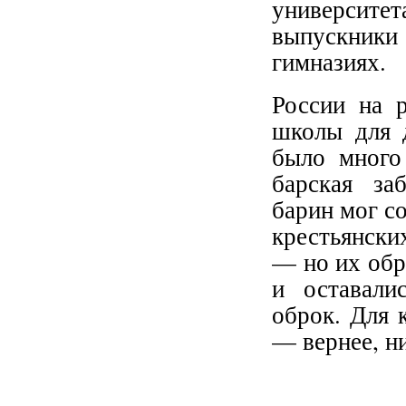
университет
выпускники
гимназиях.
России на 
школы для д
было много
барская за
барин мог со
крестьянски
— но их обр
и оставали
оброк. Для 
— вернее, ни