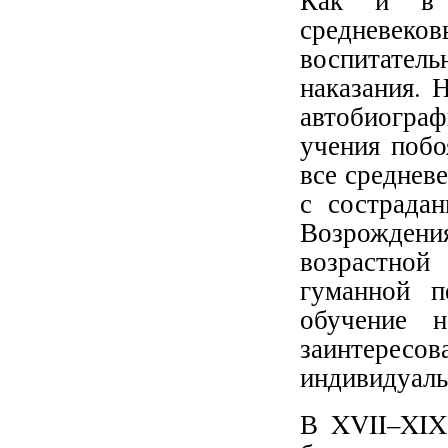
Как и в 
средневеков
воспитател
наказания. 
автобиогра
учения побо
все среднев
с сострада
Возрождени
возрастно
гуманной п
обучение 
заинтересов
индивидуаль
В XVII–XIX