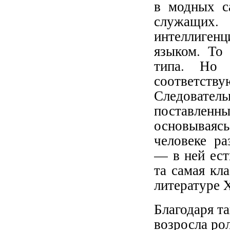
в модных с
служащих.
интеллигенц
языком. То 
типа. Но 
соответств
Следовател
поставленн
основываяс
человеке ра
— в ней ест
та самая кл
литературе X
Благодаря т
возросла ро