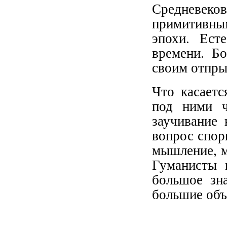
Средневеков
примитивным
эпохи. Ест
времени. Бо
своим отпры
Что касаетс
под ними ч
заучивание
вопрос спор
мышление, м
Гуманисты 
большое зн
большие об