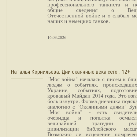
профессионального танкиста и п
общие сведения о Вели
Отечественной войне и о слабых ме
наших и немецких танков.
16.03.2026
Наталья Корнильева. Дни окаянные века сего… 12+
"Моя война" началась с писем к бл
людям о событиях, происходящи
Украине, событиях, подготови
кровавый Майдан 2014 года. Это взг
боль изнутри. Форма дневника подск
аналогию с "Окаянными днями" Бун
"Моя война" - есть свидетель
очевидца и попытка осмысл
величайшей трагедии русс
цивилизации библейского масшт
Возможно ли исцеление помрачен