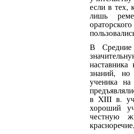
если в тех,
лишь реме
ораторско
пользовалис
В Средние
значитель
наставника 
знаний, но
ученика на
предъявляли
в XIII в. у
хороший уч
честную жи
красноречие