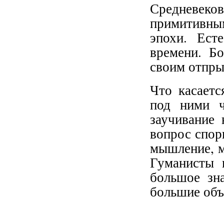
Средневеков
примитивным
эпохи. Ест
времени. Бо
своим отпры
Что касаетс
под ними ч
заучивание
вопрос спор
мышление, м
Гуманисты 
большое зн
большие об