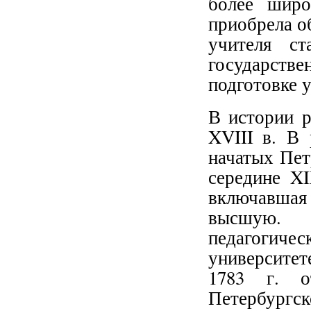
более широ
приобрела о
учителя ст
государств
подготовке 
В истории р
XVIII в. В 
начатых Пет
середине XI
включавшая
высшую. 
педагогиче
университет
1783 г. о
Петербург