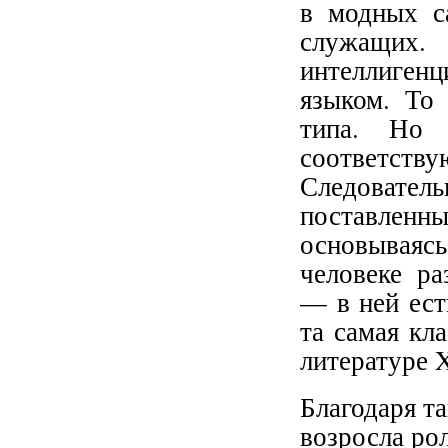
в модных с
служащих.
интеллигенц
языком. То 
типа. Но 
соответств
Следовател
поставленн
основываяс
человеке ра
— в ней ест
та самая кл
литературе X
Благодаря т
возросла ро