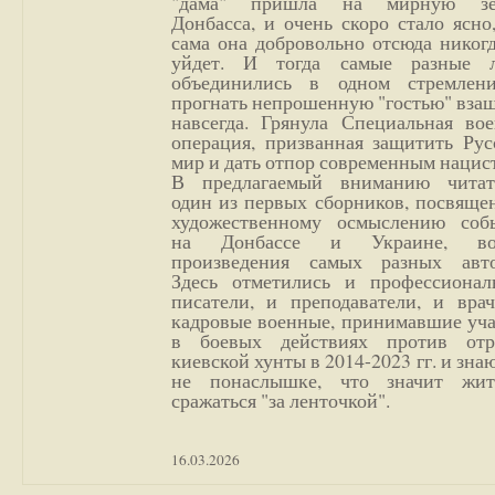
"дама" пришла на мирную з
Донбасса, и очень скоро стало ясно
сама она добровольно отсюда никог
уйдет. И тогда самые разные 
объединились в одном стремлен
прогнать непрошенную "гостью" вза
навсегда. Грянула Специальная вое
операция, призванная защитить Рус
мир и дать отпор современным нацис
В предлагаемый вниманию читат
один из первых сборников, посвяще
художественному осмыслению соб
на Донбассе и Украине, во
произведения самых разных авто
Здесь отметились и профессионал
писатели, и преподаватели, и врач
кадровые военные, принимавшие уча
в боевых действиях против отр
киевской хунты в 2014-2023 гг. и зн
не понаслышке, что значит жи
сражаться "за ленточкой".
16.03.2026