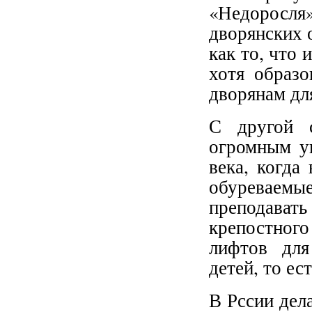
«Недоросля
дворянских 
как то, что 
хотя образо
дворянам дл
С другой с
огромным у
века, когда
обуреваем
преподавать
крепостног
лифтов для
детей, то ес
В Рссии дел