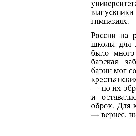
университет
выпускники
гимназиях.
России на 
школы для д
было много
барская за
барин мог со
крестьянски
— но их обр
и оставали
оброк. Для 
— вернее, ни