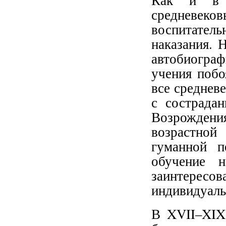
Как и в 
средневеков
воспитател
наказания. 
автобиогра
учения побо
все среднев
с сострада
Возрождени
возрастно
гуманной п
обучение 
заинтересов
индивидуаль
В XVII–XIX