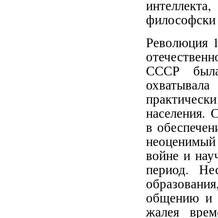
интеллект
философски 
Революция 1
отечественн
СССР была
охватывал
практическ
населения. 
в обеспечен
неоценимый 
войне и нау
период. Не
образовани
общению и 
жалея врем