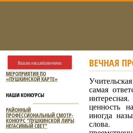
ВЕЧНАЯ П
Версия для слабовидящих
МЕРОПРИЯТИЯ ПО
«ПУШКИНСКОЙ КАРТЕ»
Учительская
самая ответ
НАШИ КОНКУРСЫ
интересная
ценность н
РАЙОННЫЙ
иногда наз
ПРОФЕССИОНАЛЬНЫЙ СМОТР-
КОНКУРС "ПУШКИНСКОЙ ЛИРЫ
слова. 
НЕГАСИМЫЙ СВЕТ"
преемствен