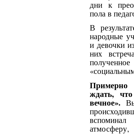
дни к прео
пола в педаг
В результа
народные уч
и девочки и
них встреч
полученно
«социальным
Примерно 
ждать, что
вечное».
В
происходив
вспоминал 
атмосферу