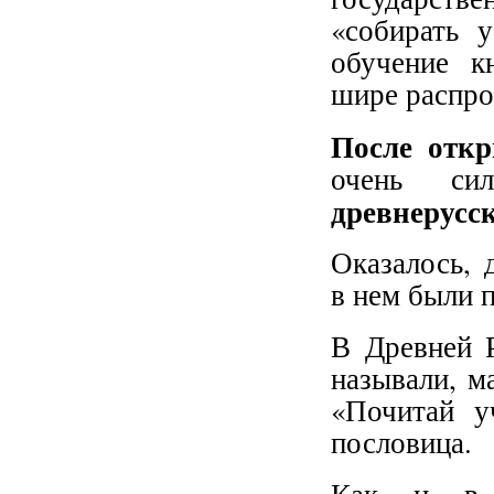
«собирать 
обучение к
шире распро
После откр
очень сил
древнерусс
Оказалось, 
в нем были 
В Древней Р
называли, м
«Почитай у
пословица.