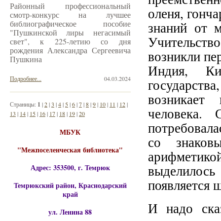
Районный профессиональный
оленя, гонча
смотр-конкурс на лучшее
библиографическое пособие
знаний от 
"Пушкинской лиры негасимый
Учительство
свет", к 225-летию со дня
рождения Александра Сергеевича
возникли пе
Пушкина
Индия, Ки
Подробнее...
04.03.2024
государств
возникает
Страницы:
1
|
2
|
3
|
4
|
5
|
6
|
7
|
8
|
9
|
10
|
11
|
12
|
человека. 
13
|
14
|
15
|
16
|
17
|
18
|
19
|
20
потребовала
МБУК
со знаков
"Межпоселенческая библиотека"
арифметикой
выделилось
Адрес: 353500, г. Темрюк
появляется 
Темрюкский район, Краснодарский
край
И надо ска
ул. Ленина 88