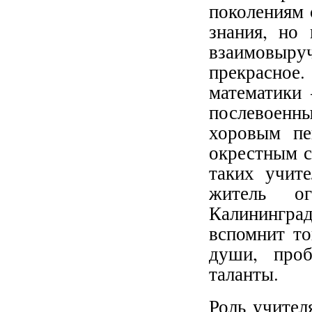
поколениям 
знания, но
взаимовыр
прекрасное
математики 
послевоенн
хоровым пе
окрестным с
таких учит
житель ог
Калинингра
вспомнит то
души, проб
таланты.
Роль учител