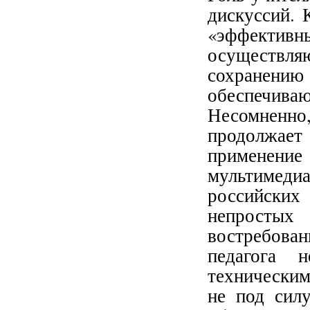
дискуссий. 
«эффект
осуществ
сохранен
обеспечив
Несомненн
продолжает
применен
мультимедиа
российских
непростых 
востребова
педагога 
техническим
не под силу