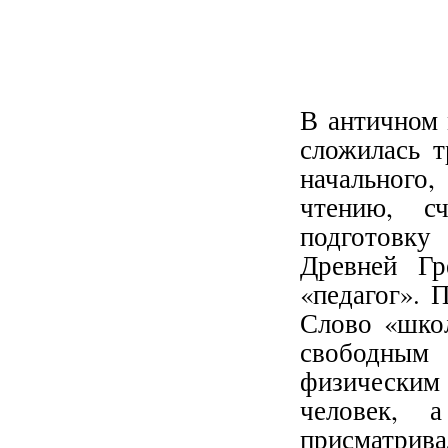
В античном 
сложилась т
начального
чтению, с
подготовку
Древней Г
«педагог». 
Слово «школ
свободным 
физически
человек, 
присматривал