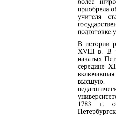
более широ
приобрела о
учителя ст
государств
подготовке 
В истории р
XVIII в. В 
начатых Пет
середине XI
включавшая
высшую. 
педагогиче
университет
1783 г. о
Петербург