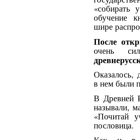
«собирать 
обучение к
шире распро
После откр
очень сил
древнерусс
Оказалось, 
в нем были 
В Древней Р
называли, м
«Почитай у
пословица.