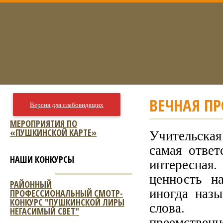
ВЕЧНАЯ П
Версия для слабовидящих
МЕРОПРИЯТИЯ ПО
«ПУШКИНСКОЙ КАРТЕ»
Учительская
самая ответ
НАШИ КОНКУРСЫ
интересная
ценность н
РАЙОННЫЙ
иногда наз
ПРОФЕССИОНАЛЬНЫЙ СМОТР-
КОНКУРС "ПУШКИНСКОЙ ЛИРЫ
слова. 
НЕГАСИМЫЙ СВЕТ"
преемствен