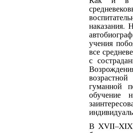
Как и в 
средневеков
воспитател
наказания. 
автобиогра
учения побо
все среднев
с сострада
Возрождени
возрастно
гуманной п
обучение 
заинтересов
индивидуаль
В XVII–XIX