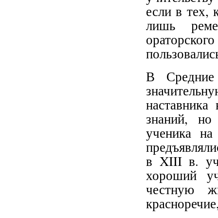
если в тех,
лишь реме
ораторско
пользовалис
В Средние
значитель
наставника 
знаний, но
ученика на
предъявляли
в XIII в. у
хороший уч
честную жи
красноречие