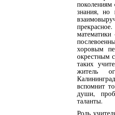
поколениям 
знания, но
взаимовыр
прекрасное
математики 
послевоенн
хоровым пе
окрестным с
таких учит
житель ог
Калинингра
вспомнит то
души, проб
таланты.
Роль учител