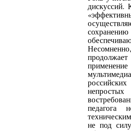
дискуссий. 
«эффект
осуществ
сохранен
обеспечив
Несомненн
продолжает
применен
мультимедиа
российских
непростых 
востребова
педагога 
техническим
не под силу