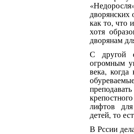
«Недоросля
дворянских 
как то, что 
хотя образо
дворянам дл
С другой с
огромным у
века, когда
обуреваем
преподавать
крепостног
лифтов для
детей, то ес
В Рссии дел