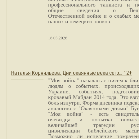
профессионального танкиста и п
общие сведения о Вели
Отечественной войне и о слабых ме
наших и немецких танков.
16.03.2026
Наталья Корнильева. Дни окаянные века сего… 12+
"Моя война" началась с писем к бл
людям о событиях, происходящи
Украине, событиях, подготови
кровавый Майдан 2014 года. Это взг
боль изнутри. Форма дневника подск
аналогию с "Окаянными днями" Бун
"Моя война" - есть свидетель
очевидца и попытка осмысл
величайшей трагедии русс
цивилизации библейского масшт
Возможно ли исцеление помрачен