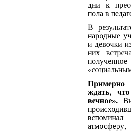
дни к прео
пола в педаг
В результа
народные уч
и девочки и
них встреч
полученно
«социальным
Примерно 
ждать, что
вечное».
В
происходив
вспоминал 
атмосферу