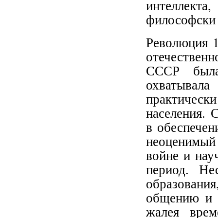
интеллект
философски 
Революция 1
отечественн
СССР была
охватывал
практическ
населения. 
в обеспечен
неоценимый 
войне и нау
период. Не
образовани
общению и 
жалея врем