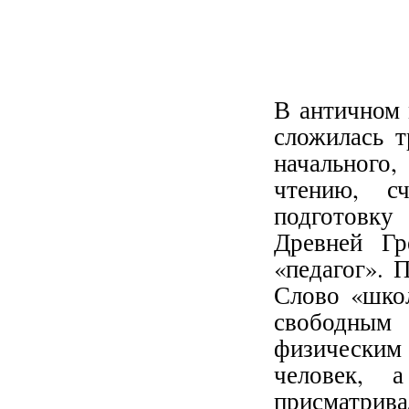
В античном 
сложилась т
начального
чтению, с
подготовку
Древней Г
«педагог». 
Слово «школ
свободным 
физически
человек, 
присматривал