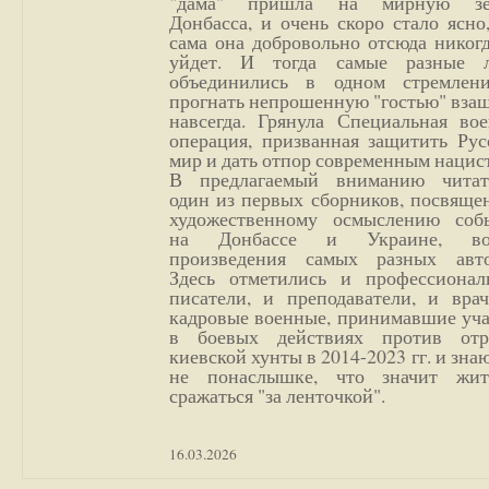
"дама" пришла на мирную з
Донбасса, и очень скоро стало ясно
сама она добровольно отсюда никог
уйдет. И тогда самые разные 
объединились в одном стремлен
прогнать непрошенную "гостью" вза
навсегда. Грянула Специальная вое
операция, призванная защитить Рус
мир и дать отпор современным нацис
В предлагаемый вниманию читат
один из первых сборников, посвяще
художественному осмыслению соб
на Донбассе и Украине, во
произведения самых разных авто
Здесь отметились и профессионал
писатели, и преподаватели, и врач
кадровые военные, принимавшие уча
в боевых действиях против отр
киевской хунты в 2014-2023 гг. и зн
не понаслышке, что значит жи
сражаться "за ленточкой".
16.03.2026