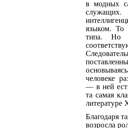
в модных с
служащих.
интеллигенц
языком. То 
типа. Но 
соответств
Следовател
поставленн
основываяс
человеке ра
— в ней ест
та самая кл
литературе X
Благодаря т
возросла ро