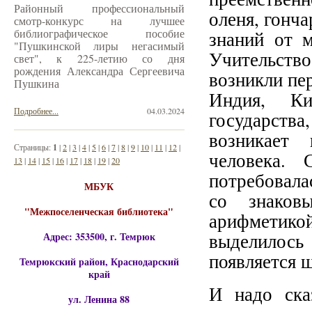
Районный профессиональный
оленя, гонча
смотр-конкурс на лучшее
библиографическое пособие
знаний от 
"Пушкинской лиры негасимый
Учительство
свет", к 225-летию со дня
рождения Александра Сергеевича
возникли пе
Пушкина
Индия, Ки
Подробнее...
04.03.2024
государств
возникает
Страницы:
1
|
2
|
3
|
4
|
5
|
6
|
7
|
8
|
9
|
10
|
11
|
12
|
человека. 
13
|
14
|
15
|
16
|
17
|
18
|
19
|
20
потребовала
МБУК
со знаков
"Межпоселенческая библиотека"
арифметикой
выделилось
Адрес: 353500, г. Темрюк
появляется 
Темрюкский район, Краснодарский
край
И надо ска
ул. Ленина 88