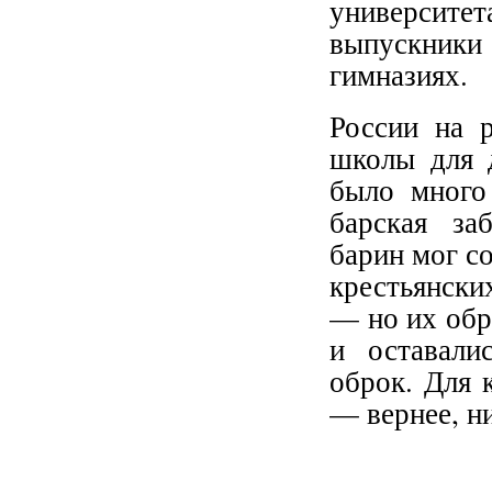
университет
выпускники
гимназиях.
России на 
школы для д
было много
барская за
барин мог со
крестьянски
— но их обр
и оставали
оброк. Для 
— вернее, ни