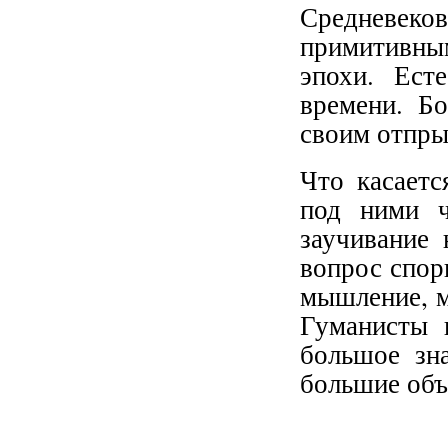
Средневеков
примитивным
эпохи. Ест
времени. Бо
своим отпры
Что касаетс
под ними ч
заучивание
вопрос спор
мышление, м
Гуманисты 
большое зн
большие об