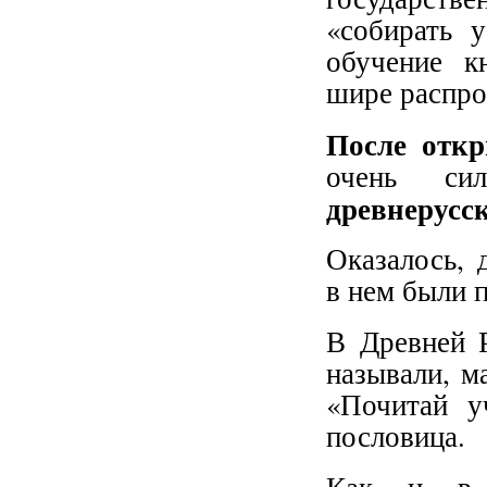
«собирать 
обучение к
шире распро
После откр
очень сил
древнерусс
Оказалось, 
в нем были 
В Древней Р
называли, м
«Почитай у
пословица.