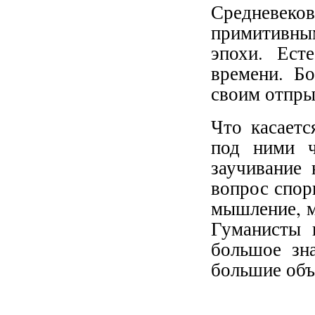
Средневеков
примитивным
эпохи. Ест
времени. Бо
своим отпры
Что касаетс
под ними ч
заучивание
вопрос спор
мышление, м
Гуманисты 
большое зн
большие об