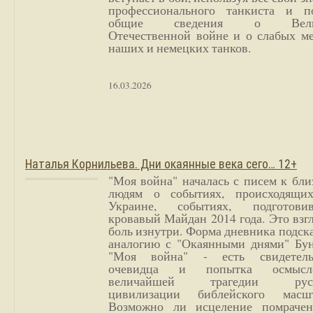
профессионального танкиста и п
общие сведения о Вели
Отечественной войне и о слабых ме
наших и немецких танков.
16.03.2026
Наталья Корнильева. Дни окаянные века сего… 12+
"Моя война" началась с писем к бл
людям о событиях, происходящи
Украине, событиях, подготови
кровавый Майдан 2014 года. Это взг
боль изнутри. Форма дневника подск
аналогию с "Окаянными днями" Бун
"Моя война" - есть свидетель
очевидца и попытка осмысл
величайшей трагедии русс
цивилизации библейского масшт
Возможно ли исцеление помрачен