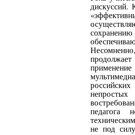
дискуссий. 
«эффект
осуществ
сохранен
обеспечив
Несомненн
продолжает
применен
мультимедиа
российских
непростых 
востребова
педагога 
техническим
не под силу