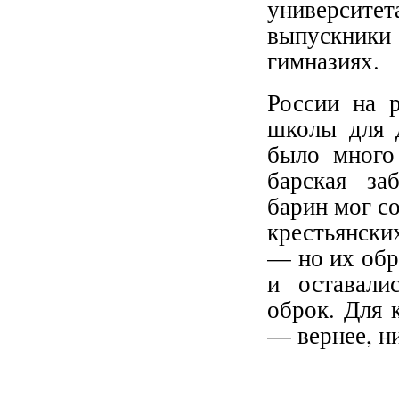
университет
выпускники
гимназиях.
России на 
школы для д
было много
барская за
барин мог со
крестьянски
— но их обр
и оставали
оброк. Для 
— вернее, ни