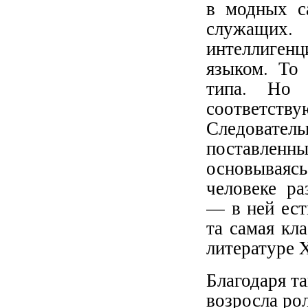
в модных с
служащих.
интеллигенц
языком. То 
типа. Но 
соответств
Следовател
поставленн
основываяс
человеке ра
— в ней ест
та самая кл
литературе X
Благодаря т
возросла ро