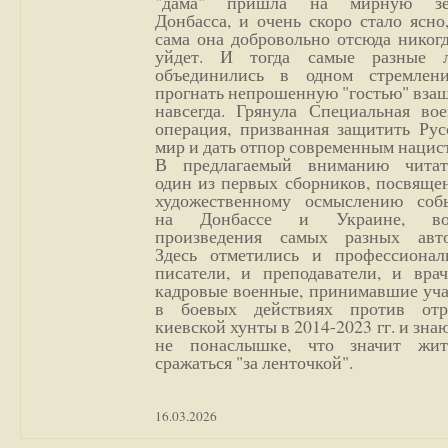
"дама" пришла на мирную з
Донбасса, и очень скоро стало ясно
сама она добровольно отсюда никог
уйдет. И тогда самые разные 
объединились в одном стремлен
прогнать непрошенную "гостью" вза
навсегда. Грянула Специальная вое
операция, призванная защитить Рус
мир и дать отпор современным нацис
В предлагаемый вниманию читат
один из первых сборников, посвяще
художественному осмыслению соб
на Донбассе и Украине, во
произведения самых разных авто
Здесь отметились и профессионал
писатели, и преподаватели, и врач
кадровые военные, принимавшие уча
в боевых действиях против отр
киевской хунты в 2014-2023 гг. и зн
не понаслышке, что значит жи
сражаться "за ленточкой".
16.03.2026