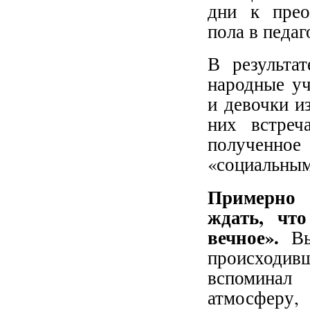
дни к прео
пола в педаг
В результа
народные уч
и девочки и
них встреч
полученно
«социальным
Примерно 
ждать, что
вечное».
В
происходив
вспоминал 
атмосферу