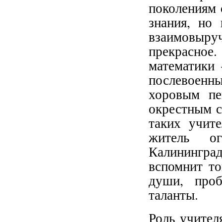
поколениям 
знания, но
взаимовыр
прекрасное
математики 
послевоенн
хоровым пе
окрестным с
таких учит
житель ог
Калинингра
вспомнит то
души, проб
таланты.
Роль учител