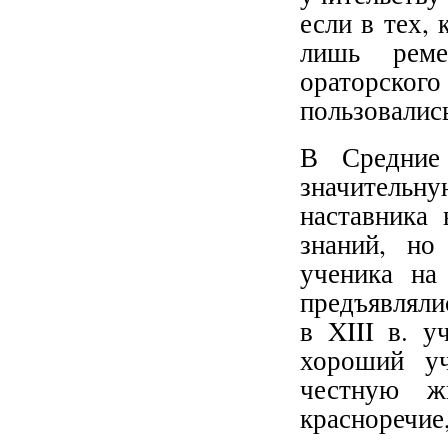
если в тех,
лишь реме
ораторско
пользовалис
В Средние
значитель
наставника 
знаний, но
ученика на
предъявляли
в XIII в. у
хороший уч
честную жи
красноречие