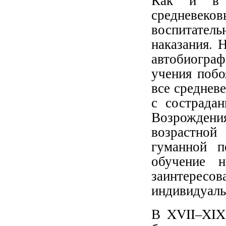
Как и в 
средневеков
воспитател
наказания. 
автобиогра
учения побо
все среднев
с сострада
Возрождени
возрастно
гуманной п
обучение 
заинтересов
индивидуаль
В XVII–XIX