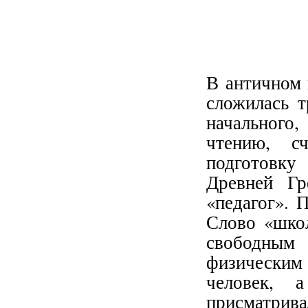
В античном 
сложилась т
начального
чтению, с
подготовку
Древней Г
«педагог». 
Слово «школ
свободным 
физически
человек, 
присматривал