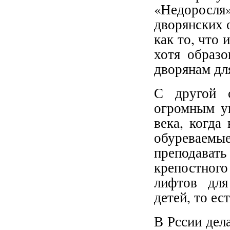
«Недоросля
дворянских 
как то, что 
хотя образо
дворянам дл
С другой с
огромным у
века, когда
обуреваем
преподавать
крепостног
лифтов для
детей, то ес
В Рссии дел