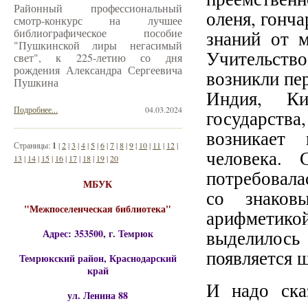
Районный профессиональный
оленя, гонча
смотр-конкурс на лучшее
библиографическое пособие
знаний от 
"Пушкинской лиры негасимый
Учительство
свет", к 225-летию со дня
рождения Александра Сергеевича
возникли пе
Пушкина
Индия, Ки
Подробнее...
04.03.2024
государств
возникает
Страницы:
1
|
2
|
3
|
4
|
5
|
6
|
7
|
8
|
9
|
10
|
11
|
12
|
человека. 
13
|
14
|
15
|
16
|
17
|
18
|
19
|
20
потребовала
МБУК
со знаков
"Межпоселенческая библиотека"
арифметикой
выделилось
Адрес: 353500, г. Темрюк
появляется 
Темрюкский район, Краснодарский
край
И надо ска
ул. Ленина 88