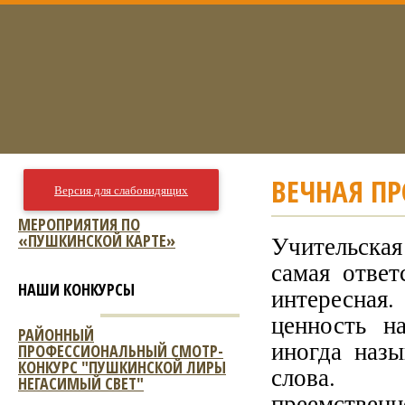
ВЕЧНАЯ П
Версия для слабовидящих
МЕРОПРИЯТИЯ ПО
«ПУШКИНСКОЙ КАРТЕ»
Учительская
самая ответ
НАШИ КОНКУРСЫ
интересная
ценность н
РАЙОННЫЙ
иногда наз
ПРОФЕССИОНАЛЬНЫЙ СМОТР-
КОНКУРС "ПУШКИНСКОЙ ЛИРЫ
слова. 
НЕГАСИМЫЙ СВЕТ"
преемствен