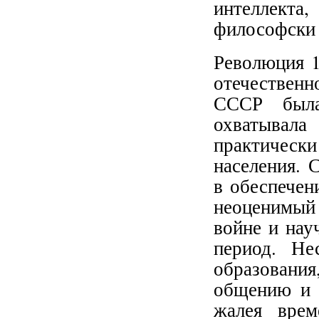
интеллект
философски 
Революция 1
отечественн
СССР была
охватывал
практическ
населения. 
в обеспечен
неоценимый 
войне и нау
период. Не
образовани
общению и 
жалея врем