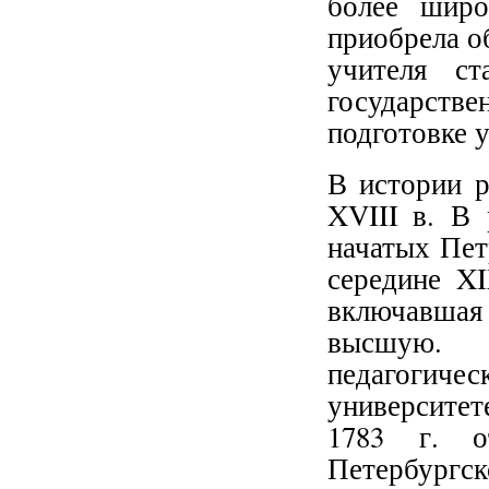
более широ
приобрела о
учителя ст
государств
подготовке 
В истории р
XVIII в. В 
начатых Пет
середине XI
включавшая
высшую. 
педагогиче
университет
1783 г. о
Петербург