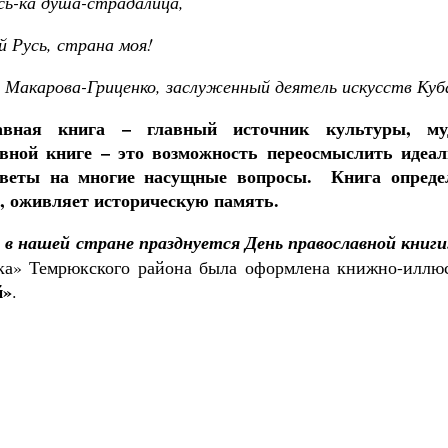
сь-ка душа-страдалица,
й Русь, страна моя!
 Макарова-Гриценко, заслуженный деятель искусств Куб
авная книга – главный источник культуры, м
авной книге – это возможность переосмыслить иде
тветы на многие насущные вопросы. Книга определ
, оживляет историческую память.
 в нашей стране празднуется День православной книг
ка» Темрюкского района была оформлена книжно-иллю
й»
.