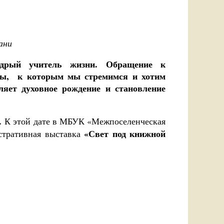
ани
удрый учитель жизни. Обращение к
алы, к которым мы стремимся и хотим
яет духовное рождение и становление
и.
К этой дате в МБУК «Межпоселенческая
«Свет под книжной
стративная выставка