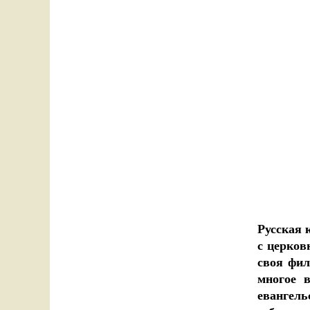
Русская 
с церков
своя фил
многое в
евангель