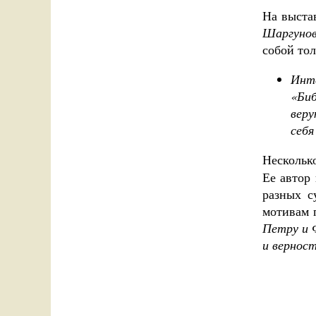
На выста
Шаргуно
собой то
Инт
«Би
веру
себя
Нескольк
Ее автор
разных с
мотивам
Петру и 
и верност