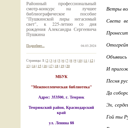
Районный профессиональный
Ветры во
смотр-конкурс на лучшее
библиографическое пособие
"Пушкинской лиры негасимый
Света ве
свет", к 225-летию со дня
рождения Александра Сергеевича
Пронесит
Пушкина
Отогрейт
Подробнее...
04.03.2024
Объявись
Страницы:
1
|
2
|
3
|
4
|
5
|
6
|
7
|
8
|
9
|
10
|
11
|
12
|
13
|
14
|
15
|
16
|
17
|
18
|
19
|
20
И пригож
МБУК
Песня рус
"Межпоселенческая библиотека"
Да соборо
Адрес: 353500, г. Темрюк
Эх, серд
Темрюкский район, Краснодарский
край
Гой ты Ру
ул. Ленина 88