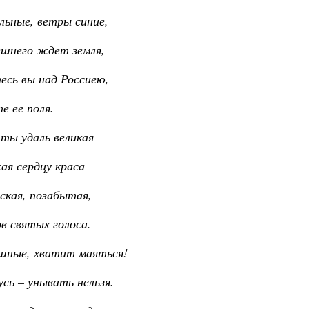
льные, ветры синие,
шнего ждет земля,
есь вы над Россиею,
е ее поля.
 ты удаль великая
ая сердцу краса –
ская, позабытая,
в святых голоса.
ешные, хватит маяться!
сь – унывать нельзя.