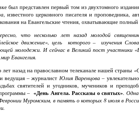
вке был представлен первый том из двухтомного издани
ва
, известного церковного писателя и проповедника, ав
лкования на Евангельские чтения, охватывающие полный
ересно, что несколько лет назад молодой священник
блейское движение», цель которого – изучения Слова
ющей молодежи. И сейчас в Великий пост участники «
 мир Евангелия.
о лет назад на православном телеканале нашей страны
«
 и ведущая – журналист
Юлия Варенцова
– увлекательно
удьбах святителей и угодников, мучеников и преподо
«День Ангела. Рассказы о святых»
 программы –
.
Одна
Февронии Муромским, в память о которых 8 июля в Росси
и.