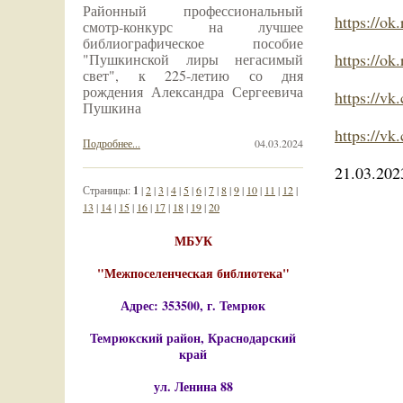
Районный профессиональный
https://o
смотр-конкурс на лучшее
библиографическое пособие
https://o
"Пушкинской лиры негасимый
свет", к 225-летию со дня
рождения Александра Сергеевича
https://v
Пушкина
https://v
Подробнее...
04.03.2024
21.03.202
Страницы:
1
|
2
|
3
|
4
|
5
|
6
|
7
|
8
|
9
|
10
|
11
|
12
|
13
|
14
|
15
|
16
|
17
|
18
|
19
|
20
МБУК
"Межпоселенческая библиотека"
Адрес: 353500, г. Темрюк
Темрюкский район, Краснодарский
край
ул. Ленина 88