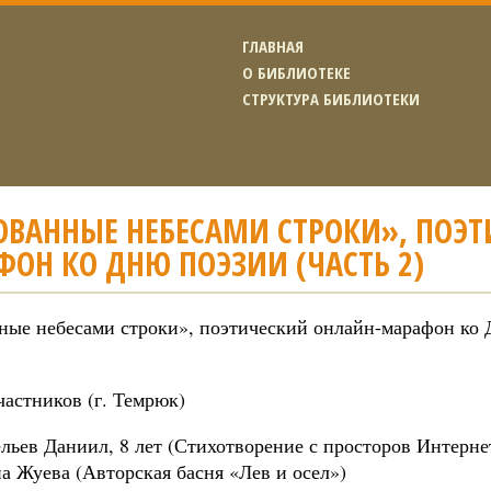
ГЛАВНАЯ
О БИБЛИОТЕКЕ
СТРУКТУРА БИБЛИОТЕКИ
ОВАННЫЕ НЕБЕСАМИ СТРОКИ», ПОЭТ
ОН КО ДНЮ ПОЭЗИИ (ЧАСТЬ 2)
ные небесами строки», поэтический онлайн-марафон ко Д
частников (г. Темрюк)
льев Даниил, 8 лет (Стихотворение с просторов Интернет
а Жуева (Авторская басня «Лев и осел»)