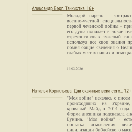
Александр Берг. Танкистка. 16+
Молодой парень – контракт
военно-учетной специальност
первой чеченской войны – при
его душа попадает в новое тел
отремонтировав тяжелый тан
используя все свои знания п
помня общие сведения о Вели
слабых местах наших и немецки
16.03.2026
Наталья Корнильева. Дни окаянные века сего… 12+
"Моя война" началась с писем
происходящих на Украине,
кровавый Майдан 2014 года. 
Форма дневника подсказала а
Бунина. "Моя война" - есть
попытка осмысления вели
цивилизации библейского масш