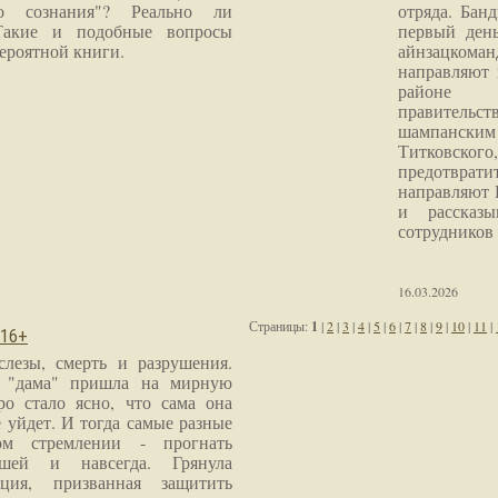
го сознания"? Реально ли
отряда. Бан
Такие и подобные вопросы
первый ден
ероятной книги.
айнзацком
направляют 
районе 
правитель
шампанским 
Титковског
предотврат
направляют 
и рассказы
сотрудников
16.03.2026
Страницы:
1
|
2
|
3
|
4
|
5
|
6
|
7
|
8
|
9
|
10
|
11
|
 16+
слезы, смерть и разрушения.
я "дама" пришла на мирную
ро стало ясно, что сама она
 уйдет. И тогда самые разные
м стремлении - прогнать
шей и навсегда. Грянула
ция, призванная защитить