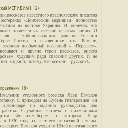
сский МЕРИДИАН. 12+
ик рассказов известного красноярского писателя
Нестеренко «Донбасский меридиан» полностью
бытиям на востоке Украины. И, конечно, это
людях, отмеченных тяжелой печатью войны. О
ссиян – мобилизованном рядовом Евгении
Герое России, о священнике отце Романе,
, взявшем необычный позывной – «Пересвет».
вершают и другие герои рассказов, рискуя
ровьем, будущим ради спасения других. И не
нет, а просто потому, что все они – русские!..
правлении. 18+
Начальник уголовного розыска Лавр Ермаков
тставку. С приходом на Кубань гитлеровцев, он
 Краснодаре по заданию руководства, для
 работы. Случайная встреча с полковником
ртом Фельзенмайером, с которым Лавр
я в 1920 году, спасает его от газовой камеры.
о раскрыт, Ермаков уходит в Штаб партизанского