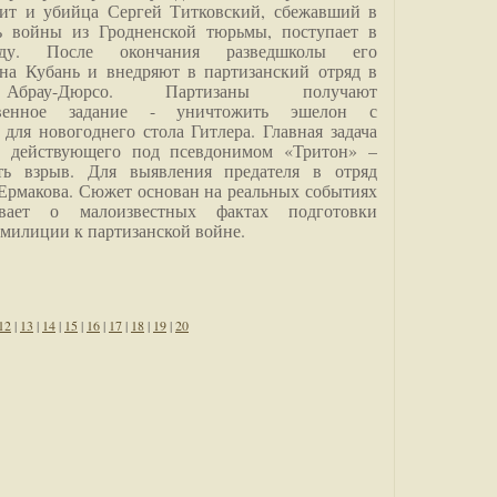
дит и убийца Сергей Титковский, сбежавший в
ь войны из Гродненской тюрьмы, поступает в
анду. После окончания разведшколы его
на Кубань и внедряют в партизанский отряд в
Абрау-Дюрсо. Партизаны получают
ственное задание - уничтожить эшелон с
для новогоднего стола Гитлера. Главная задача
о, действующего под псевдонимом «Тритон» –
ить взрыв. Для выявления предателя в отряд
Ермакова. Сюжет основан на реальных событиях
вает о малоизвестных фактах подготовки
 милиции к партизанской войне.
12
|
13
|
14
|
15
|
16
|
17
|
18
|
19
|
20