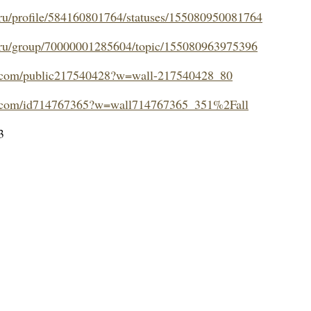
k.ru/profile/584160801764/statuses/155080950081764
k.ru/group/70000001285604/topic/155080963975396
k.com/public217540428?w=wall-217540428_80
k.com/id714767365?w=wall714767365_351%2Fall
3