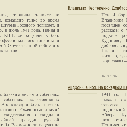
Владимир Нестеренко. Донба
ник, старшина, танкист по
Новый сборн
и, командир танка во время
Владимира 
 штурме Грозного погибает, и
посвящен со
о, в июль 1941 года. Найдя и
рассказы о 
к КВ-1, он вступает в бой,
подвиге ро
рофессионального танкиста и
Кудинове, 
кой Отечественной войне и о
добровольце
х танков.
Подвиги со
жизнью, здо
ради славы – 
16.03.2026
Андрей Фаниев. На рокадном на
 к близким людям о событиях,
1941 год. 
 событиях, подготовивших
выходит в о
Это взгляд и боль изнутри.
остаётся в
налогию с "Окаянными днями"
подпольной
 свидетельство очевидца и
Абвера Ку
чайшей трагедии русской
познакомилс
таба. Возможно ли исцеление
Понимая, чт