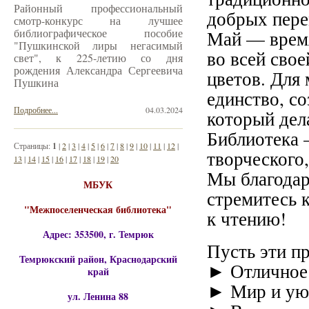
Районный профессиональный
добрых пере
смотр-конкурс на лучшее
библиографическое пособие
Май — время
"Пушкинской лиры негасимый
во всей свое
свет", к 225-летию со дня
рождения Александра Сергеевича
цветов. Для 
Пушкина
единство, со
Подробнее...
04.03.2024
который дел
Библиотека 
Страницы:
1
|
2
|
3
|
4
|
5
|
6
|
7
|
8
|
9
|
10
|
11
|
12
|
творческого
13
|
14
|
15
|
16
|
17
|
18
|
19
|
20
Мы благодари
МБУК
стремитесь 
"Межпоселенческая библиотека"
к чтению!
Адрес: 353500, г. Темрюк
Пусть эти п
Темрюкский район, Краснодарский
► Отличное 
край
► Мир и уют
ул. Ленина 88