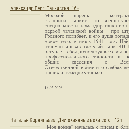
Александр Берг. Танкистка. 16+
Молодой парень – контракт
старшина, танкист по военно-уче
специальности, командир танка во 
первой чеченской войны – при шт
Грозного погибает, и его душа попад
новое тело, в июль 1941 года. Най
отремонтировав тяжелый танк КВ-1
вступает в бой, используя все свои з
профессионального танкиста и п
общие сведения о Вели
Отечественной войне и о слабых ме
наших и немецких танков.
16.03.2026
Наталья Корнильева. Дни окаянные века сего… 12+
"Моя война" началась с писем к бл