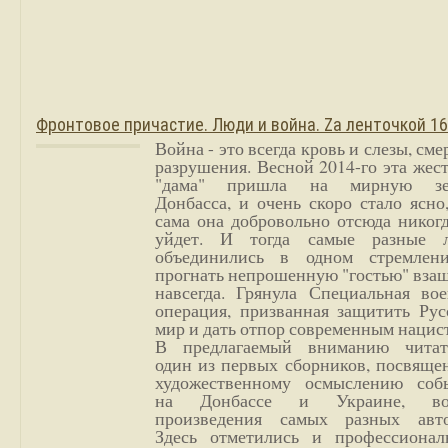
Фронтовое причастие. Люди и война. Zа ленточкой 1
Война - это всегда кровь и слезы, сме
разрушения. Весной 2014-го эта жес
"дама" пришла на мирную з
Донбасса, и очень скоро стало ясно
сама она добровольно отсюда никог
уйдет. И тогда самые разные 
объединились в одном стремлен
прогнать непрошенную "гостью" вза
навсегда. Грянула Специальная вое
операция, призванная защитить Рус
мир и дать отпор современным нацис
В предлагаемый вниманию читат
один из первых сборников, посвяще
художественному осмыслению соб
на Донбассе и Украине, во
произведения самых разных авто
Здесь отметились и профессионал