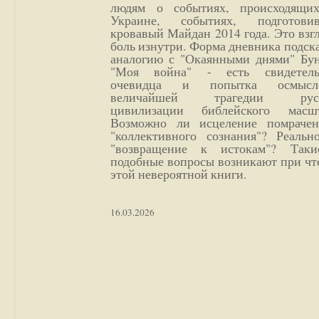
людям о событиях, происходящи
Украине, событиях, подготови
кровавый Майдан 2014 года. Это взг
боль изнутри. Форма дневника подск
аналогию с "Окаянными днями" Бун
"Моя война" - есть свидетель
очевидца и попытка осмысл
величайшей трагедии русс
цивилизации библейского масшт
Возможно ли исцеление помрачен
"коллективного сознания"? Реальн
"возвращение к истокам"? Так
подобные вопросы возникают при чт
этой невероятной книги.
16.03.2026