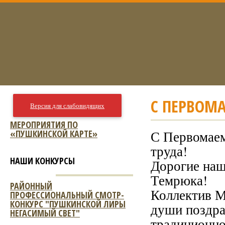
С ПЕРВОМА
Версия для слабовидящих
МЕРОПРИЯТИЯ ПО
«ПУШКИНСКОЙ КАРТЕ»
С Первомаем
труда!
НАШИ КОНКУРСЫ
Дорогие наш
Темрюка!
РАЙОННЫЙ
Коллектив М
ПРОФЕССИОНАЛЬНЫЙ СМОТР-
КОНКУРС "ПУШКИНСКОЙ ЛИРЫ
души поздра
НЕГАСИМЫЙ СВЕТ"
традиционно