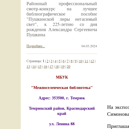
Районный профессиональный
смотр-конкурс на лучшее
библиографическое пособие
"Пушкинской лиры негасимый
свет", к 225-летию со дня
рождения Александра Сергеевича
Пушкина
Подробнее...
04.03.2024
Страницы:
1
|
2
|
3
|
4
|
5
|
6
|
7
|
8
|
9
|
10
|
11
|
12
|
13
|
14
|
15
|
16
|
17
|
18
|
19
|
20
МБУК
"Межпоселенческая библиотека"
Адрес: 353500, г. Темрюк
На экспо
Темрюкский район, Краснодарский
край
Симонова
ул. Ленина 88
Приглаша