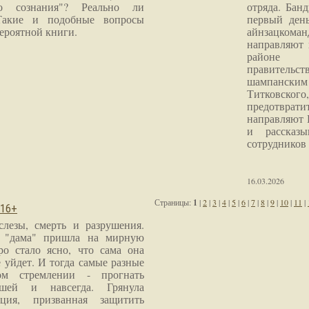
го сознания"? Реально ли
отряда. Бан
Такие и подобные вопросы
первый ден
ероятной книги.
айнзацком
направляют 
районе 
правитель
шампанским 
Титковског
предотврат
направляют 
и рассказы
сотрудников
16.03.2026
Страницы:
1
|
2
|
3
|
4
|
5
|
6
|
7
|
8
|
9
|
10
|
11
|
 16+
слезы, смерть и разрушения.
я "дама" пришла на мирную
ро стало ясно, что сама она
 уйдет. И тогда самые разные
м стремлении - прогнать
шей и навсегда. Грянула
ция, призванная защитить