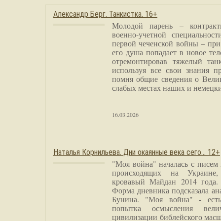
Александр Берг. Танкистка. 16+
Молодой парень – контракт
военно-учетной специальност
первой чеченской войны – при
его душа попадает в новое тел
отремонтировав тяжелый тан
используя все свои знания п
помня общие сведения о Вели
слабых местах наших и немецки
16.03.2026
Наталья Корнильева. Дни окаянные века сего… 12+
"Моя война" началась с писем
происходящих на Украине,
кровавый Майдан 2014 года. 
Форма дневника подсказала а
Бунина. "Моя война" - есть
попытка осмысления вели
цивилизации библейского масш