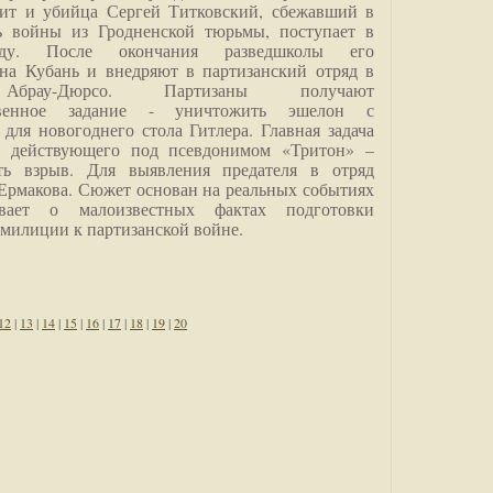
дит и убийца Сергей Титковский, сбежавший в
ь войны из Гродненской тюрьмы, поступает в
анду. После окончания разведшколы его
на Кубань и внедряют в партизанский отряд в
Абрау-Дюрсо. Партизаны получают
ственное задание - уничтожить эшелон с
для новогоднего стола Гитлера. Главная задача
о, действующего под псевдонимом «Тритон» –
ить взрыв. Для выявления предателя в отряд
Ермакова. Сюжет основан на реальных событиях
вает о малоизвестных фактах подготовки
 милиции к партизанской войне.
12
|
13
|
14
|
15
|
16
|
17
|
18
|
19
|
20