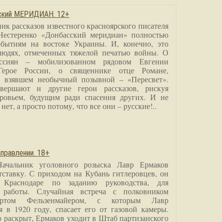
сский МЕРИДИАН. 12+
ик рассказов известного красноярского писателя
Нестеренко «Донбасский меридиан» полностью
бытиям на востоке Украины. И, конечно, это
людях, отмеченных тяжелой печатью войны. О
ссиян – мобилизованном рядовом Евгении
Герое России, о священнике отце Романе,
, взявшем необычный позывной – «Пересвет».
вершают и другие герои рассказов, рискуя
ровьем, будущим ради спасения других. И не
нет, а просто потому, что все они – русские!..
правлении. 18+
Начальник уголовного розыска Лавр Ермаков
тставку. С приходом на Кубань гитлеровцев, он
 Краснодаре по заданию руководства, для
 работы. Случайная встреча с полковником
ртом Фельзенмайером, с которым Лавр
я в 1920 году, спасает его от газовой камеры.
о раскрыт, Ермаков уходит в Штаб партизанского