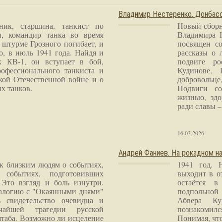
Владимир Нестеренко. Донба
ник, старшина, танкист по
Новый сборн
и, командир танка во время
Владимира 
 штурме Грозного погибает, и
посвящен со
о, в июль 1941 года. Найдя и
рассказы о 
к КВ-1, он вступает в бой,
подвиге ро
рофессионального танкиста и
Кудинове, 
кой Отечественной войне и о
добровольце
х танков.
Подвиги со
жизнью, здо
ради славы – 
16.03.2026
Андрей Фаниев. На рокадном на
 к близким людям о событиях,
1941 год. 
 событиях, подготовивших
выходит в о
Это взгляд и боль изнутри.
остаётся в
налогию с "Окаянными днями"
подпольной
 свидетельство очевидца и
Абвера Ку
чайшей трагедии русской
познакомилс
таба. Возможно ли исцеление
Понимая, чт