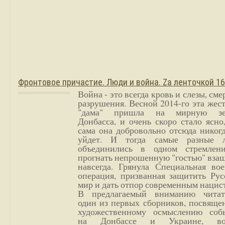
Фронтовое причастие. Люди и война. Zа ленточкой 1
Война - это всегда кровь и слезы, сме
разрушения. Весной 2014-го эта жес
"дама" пришла на мирную з
Донбасса, и очень скоро стало ясно
сама она добровольно отсюда никог
уйдет. И тогда самые разные 
объединились в одном стремлен
прогнать непрошенную "гостью" вза
навсегда. Грянула Специальная вое
операция, призванная защитить Рус
мир и дать отпор современным нацис
В предлагаемый вниманию читат
один из первых сборников, посвяще
художественному осмыслению соб
на Донбассе и Украине, во