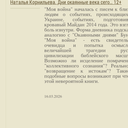
Наталья Корнильева. Дни окаянные века сего… 12+
"Моя война" началась с писем к бл
людям о событиях, происходящи
Украине, событиях, подготови
кровавый Майдан 2014 года. Это взг
боль изнутри. Форма дневника подск
аналогию с "Окаянными днями" Бун
"Моя война" - есть свидетель
очевидца и попытка осмысл
величайшей трагедии русс
цивилизации библейского масшт
Возможно ли исцеление помрачен
"коллективного сознания"? Реальн
"возвращение к истокам"? Так
подобные вопросы возникают при чт
этой невероятной книги.
16.03.2026