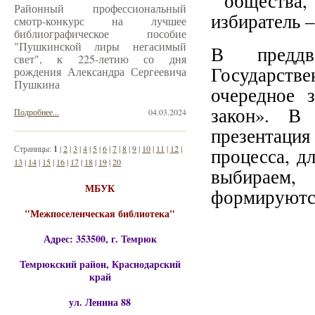
общества, 
Районный профессиональный
избиратель –
смотр-конкурс на лучшее
библиографическое пособие
"Пушкинской лиры негасимый
В предд
свет", к 225-летию со дня
Государств
рождения Александра Сергеевича
Пушкина
очередное 
закон». В
Подробнее...
04.03.2024
презентаци
Страницы:
1
|
2
|
3
|
4
|
5
|
6
|
7
|
8
|
9
|
10
|
11
|
12
|
процесса, д
13
|
14
|
15
|
16
|
17
|
18
|
19
|
20
выбираем
МБУК
формируютс
"Межпоселенческая библиотека"
Адрес: 353500, г. Темрюк
Темрюкский район, Краснодарский
край
ул. Ленина 88