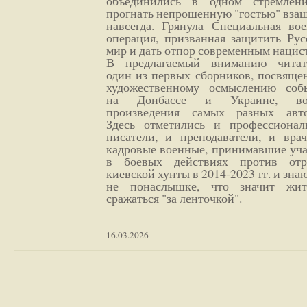
объединились в одном стремлен
прогнать непрошенную "гостью" вза
навсегда. Грянула Специальная вое
операция, призванная защитить Рус
мир и дать отпор современным нацис
В предлагаемый вниманию читат
один из первых сборников, посвяще
художественному осмыслению соб
на Донбассе и Украине, во
произведения самых разных авто
Здесь отметились и профессионал
писатели, и преподаватели, и врач
кадровые военные, принимавшие уча
в боевых действиях против отр
киевской хунты в 2014-2023 гг. и зн
не понаслышке, что значит жи
сражаться "за ленточкой".
16.03.2026