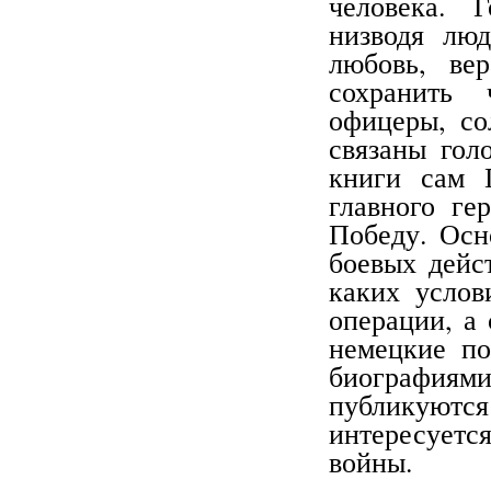
человека. 
низводя люд
любовь, ве
сохранить 
офицеры, с
связаны гол
книги сам 
главного ге
Победу. Осн
боевых дейст
каких услов
операции, а
немецкие по
биографиям
публикуются
интересуетс
войны.