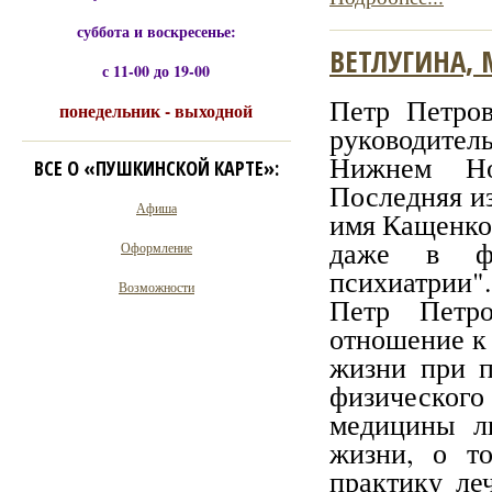
суббота и воскресенье:
ВЕТЛУГИНА,
с 11-00 до 19-00
Петр Петров
понедельник - выходной
руководител
Нижнем Нов
ВСЕ О «ПУШКИНСКОЙ КАРТЕ»:
Последняя из
Афиша
имя Кащенко,
даже в фо
Оформление
психиатрии".
Возможности
Петр Петр
отношение к 
жизни при п
физическог
медицины л
жизни, о т
практику ле