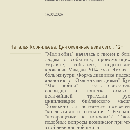
16.03.2026
Наталья Корнильева. Дни окаянные века сего… 12+
"Моя война" началась с писем к бл
людям о событиях, происходящи
Украине, событиях, подготови
кровавый Майдан 2014 года. Это взг
боль изнутри. Форма дневника подск
аналогию с "Окаянными днями" Бун
"Моя война" - есть свидетель
очевидца и попытка осмысл
величайшей трагедии русс
цивилизации библейского масшт
Возможно ли исцеление помрачен
"коллективного сознания"? Реальн
"возвращение к истокам"? Так
подобные вопросы возникают при чт
этой невероятной книги.