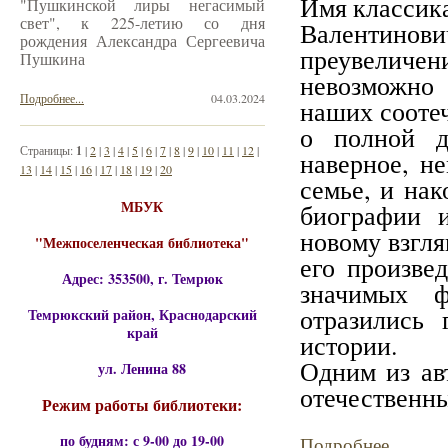
Имя классика
"Пушкинской лиры негасимый
свет", к 225-летию со дня
Валентинов
рождения Александра Сергеевича
преувеличени
Пушкина
невозможно
Подробнее...
04.03.2024
наших соотеч
о полной д
Страницы:
1
|
2
|
3
|
4
|
5
|
6
|
7
|
8
|
9
|
10
|
11
|
12
|
наверное, н
13
|
14
|
15
|
16
|
17
|
18
|
19
|
20
семье, и нак
МБУК
биографии 
новому взгля
"Межпоселенческая библиотека"
его произве
Адрес: 353500, г. Темрюк
значимых ф
отразились 
Темрюкский район, Краснодарский
край
истории.
Одним из ав
ул. Ленина 88
отечественн
Режим работы библиотеки:
по будням: с 9-00 до 19-00
Подробнее...