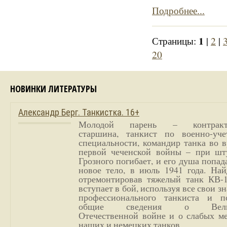
Подробнее...
1
Страницы:
|
2
|
20
НОВИНКИ ЛИТЕРАТУРЫ
Александр Берг. Танкистка. 16+
Молодой парень – контракт
старшина, танкист по военно-уче
специальности, командир танка во 
первой чеченской войны – при шт
Грозного погибает, и его душа попад
новое тело, в июль 1941 года. Най
отремонтировав тяжелый танк КВ-1
вступает в бой, используя все свои з
профессионального танкиста и п
общие сведения о Вели
Отечественной войне и о слабых ме
наших и немецких танков.