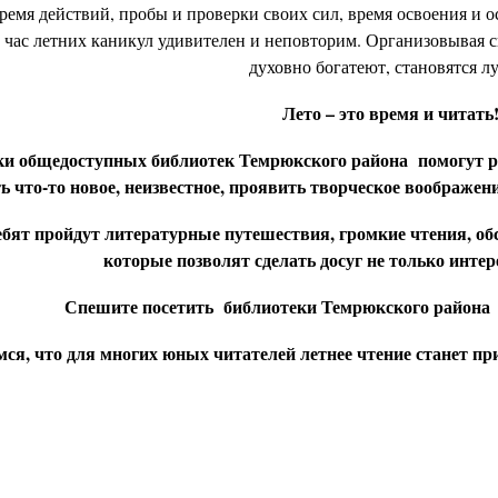
время действий, пробы и проверки своих сил, время освоения и
час летних каникул удивителен и неповторим. Организовывая с
духовно богатеют, становятся л
Лето – это время и читать
и общедоступных библиотек Темрюкского района помогут ре
ть что-то новое, неизвестное, проявить творческое воображе
ебят пройдут литературные путешествия, громкие чтения, об
которые позволят сделать досуг не только инте
Спешите посетить библиотеки Темрюкского района и
мся, что для многих юных читателей летнее чтение станет п