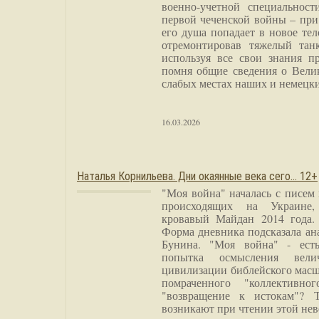
военно-учетной специальност
первой чеченской войны – при
его душа попадает в новое тел
отремонтировав тяжелый тан
используя все свои знания п
помня общие сведения о Вели
слабых местах наших и немецки
16.03.2026
Наталья Корнильева. Дни окаянные века сего… 12+
"Моя война" началась с писем
происходящих на Украине,
кровавый Майдан 2014 года. 
Форма дневника подсказала а
Бунина. "Моя война" - есть
попытка осмысления вели
цивилизации библейского масш
помраченного "коллективно
"возвращение к истокам"? 
возникают при чтении этой нев