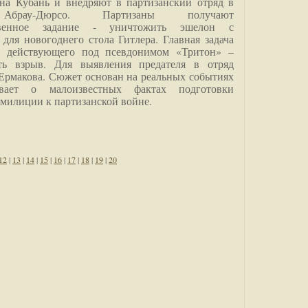
на Кубань и внедряют в партизанский отряд в
Абрау-Дюрсо. Партизаны получают
ственное задание - уничтожить эшелон с
для новогоднего стола Гитлера. Главная задача
о, действующего под псевдонимом «Тритон» –
ить взрыв. Для выявления предателя в отряд
Ермакова. Сюжет основан на реальных событиях
вает о малоизвестных фактах подготовки
 милиции к партизанской войне.
12
|
13
|
14
|
15
|
16
|
17
|
18
|
19
|
20