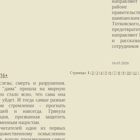
направляют 
районе 
правитель
шампанским 
Титковског
предотврат
направляют 
и рассказы
сотрудников
16.03.2026
Страницы:
1
|
2
|
3
|
4
|
5
|
6
|
7
|
8
|
9
|
10
|
11
|
 16+
слезы, смерть и разрушения.
я "дама" пришла на мирную
ро стало ясно, что сама она
 уйдет. И тогда самые разные
м стремлении - прогнать
шей и навсегда. Грянула
ция, призванная защитить
еменным нацистам.
читателей один из первых
дожественному осмыслению
е, вошли произведения самых