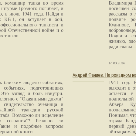
и, командир танка во время
Владимира 
 штурме Грозного погибает, и
посвящен со
о, в июль 1941 года. Найдя и
рассказы о 
к КВ-1, он вступает в бой,
подвиге ро
рофессионального танкиста и
Кудинове, 
кой Отечественной войне и о
добровольце
х танков.
Подвиги со
жизнью, здо
ради славы – 
16.03.2026
Андрей Фаниев. На рокадном на
 к близким людям о событиях,
1941 год. 
 событиях, подготовивших
выходит в о
Это взгляд и боль изнутри.
остаётся в
налогию с "Окаянными днями"
подпольной
 свидетельство очевидца и
Абвера Ку
чайшей трагедии русской
познакомилс
таба. Возможно ли исцеление
Понимая, чт
го сознания"? Реально ли
отряда. Бан
Такие и подобные вопросы
первый ден
ероятной книги.
айнзацком