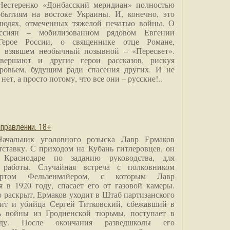
Нестеренко «Донбасский меридиан» полностью
бытиям на востоке Украины. И, конечно, это
людях, отмеченных тяжелой печатью войны. О
ссиян – мобилизованном рядовом Евгении
Герое России, о священнике отце Романе,
, взявшем необычный позывной – «Пересвет».
вершают и другие герои рассказов, рискуя
ровьем, будущим ради спасения других. И не
нет, а просто потому, что все они – русские!..
правлении. 18+
Начальник уголовного розыска Лавр Ермаков
тставку. С приходом на Кубань гитлеровцев, он
 Краснодаре по заданию руководства, для
 работы. Случайная встреча с полковником
ртом Фельзенмайером, с которым Лавр
я в 1920 году, спасает его от газовой камеры.
о раскрыт, Ермаков уходит в Штаб партизанского
дит и убийца Сергей Титковский, сбежавший в
ь войны из Гродненской тюрьмы, поступает в
анду. После окончания разведшколы его