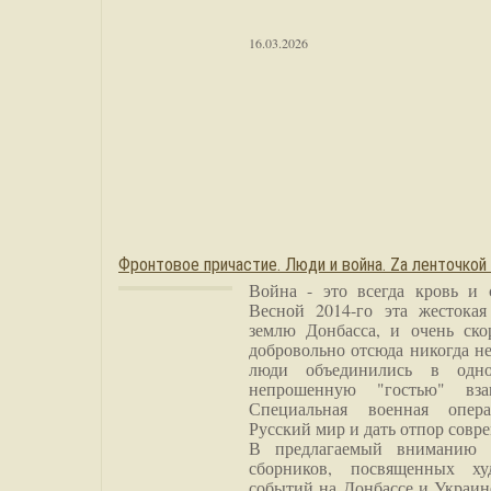
16.03.2026
Фронтовое причастие. Люди и война. Zа ленточкой
Война - это всегда кровь и 
Весной 2014-го эта жестока
землю Донбасса, и очень ско
добровольно отсюда никогда не
люди объединились в одно
непрошенную "гостью" вза
Специальная военная опера
Русский мир и дать отпор совр
В предлагаемый вниманию 
сборников, посвященных ху
событий на Донбассе и Украин