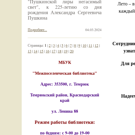
"Пушкинской лиры негасимый
Лето – 
свет", к 225-летию со дня
каждый 
рождения Александра Сергеевича
Пушкина
Подробнее...
04.03.2024
Сотрудник
Страницы:
1
|
2
|
3
|
4
|
5
|
6
|
7
|
8
|
9
|
10
|
11
|
12
|
узна
13
|
14
|
15
|
16
|
17
|
18
|
19
|
20
МБУК
Для р
"Межпоселенческая библиотека"
Адрес: 353500, г. Темрюк
Темрюкский район, Краснодарский
Надее
край
ул. Ленина 88
Режим работы библиотеки:
по будням: с 9-00 до 19-00