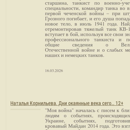
старшина, танкист по военно-уче
специальности, командир танка во 
первой чеченской войны – при шт
Грозного погибает, и его душа попад
новое тело, в июль 1941 года. Най
отремонтировав тяжелый танк КВ-1
вступает в бой, используя все свои з
профессионального танкиста и п
общие сведения о Вели
Отечественной войне и о слабых ме
наших и немецких танков.
16.03.2026
Наталья Корнильева. Дни окаянные века сего… 12+
"Моя война" началась с писем к бл
людям о событиях, происходящи
Украине, событиях, подготови
кровавый Майдан 2014 года. Это взг