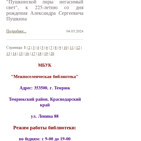
"Пушкинской лиры негасимый
свет", к 225-летию со дня
рождения Александра Сергеевича
Пушкина
Подробнее...
04.03.2024
Страницы:
1
|
2
|
3
|
4
|
5
|
6
|
7
|
8
|
9
|
10
|
11
|
12
|
13
|
14
|
15
|
16
|
17
|
18
|
19
|
20
МБУК
"Межпоселенческая библиотека"
Адрес: 353500, г. Темрюк
Темрюкский район, Краснодарский
край
ул. Ленина 88
Режим работы библиотеки:
по будням: с 9-00 до 19-00