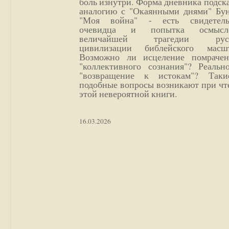
боль изнутри. Форма дневника подск
аналогию с "Окаянными днями" Бун
"Моя война" - есть свидетель
очевидца и попытка осмысл
величайшей трагедии русс
цивилизации библейского масшт
Возможно ли исцеление помрачен
"коллективного сознания"? Реальн
"возвращение к истокам"? Так
подобные вопросы возникают при чт
этой невероятной книги.
16.03.2026