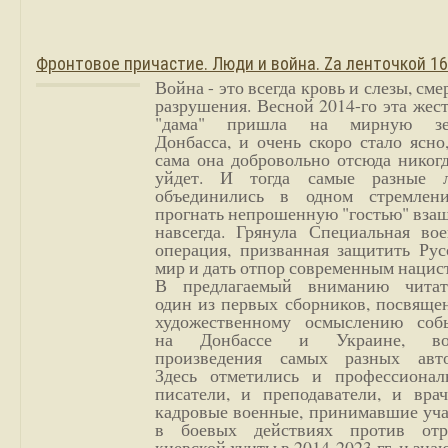
Фронтовое причастие. Люди и война. Zа ленточкой 1
Война - это всегда кровь и слезы, сме
разрушения. Весной 2014-го эта жес
"дама" пришла на мирную з
Донбасса, и очень скоро стало ясно
сама она добровольно отсюда никог
уйдет. И тогда самые разные 
объединились в одном стремлен
прогнать непрошенную "гостью" вза
навсегда. Грянула Специальная вое
операция, призванная защитить Рус
мир и дать отпор современным нацис
В предлагаемый вниманию читат
один из первых сборников, посвяще
художественному осмыслению соб
на Донбассе и Украине, во
произведения самых разных авто
Здесь отметились и профессионал
писатели, и преподаватели, и врач
кадровые военные, принимавшие уча
в боевых действиях против отр
киевской хунты в 2014-2023 гг. и зн