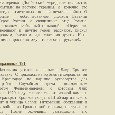
Нестеренко «Донбасский меридиан» полностью
бытиям на востоке Украины. И, конечно, это
людях, отмеченных тяжелой печатью войны. О
ссиян – мобилизованном рядовом Евгении
Герое России, о священнике отце Романе,
, взявшем необычный позывной – «Пересвет».
вершают и другие герои рассказов, рискуя
ровьем, будущим ради спасения других. И не
нет, а просто потому, что все они – русские!..
правлении. 18+
Начальник уголовного розыска Лавр Ермаков
тставку. С приходом на Кубань гитлеровцев, он
 Краснодаре по заданию руководства, для
 работы. Случайная встреча с полковником
ртом Фельзенмайером, с которым Лавр
я в 1920 году, спасает его от газовой камеры.
о раскрыт, Ермаков уходит в Штаб партизанского
дит и убийца Сергей Титковский, сбежавший в
ь войны из Гродненской тюрьмы, поступает в
анду. После окончания разведшколы его