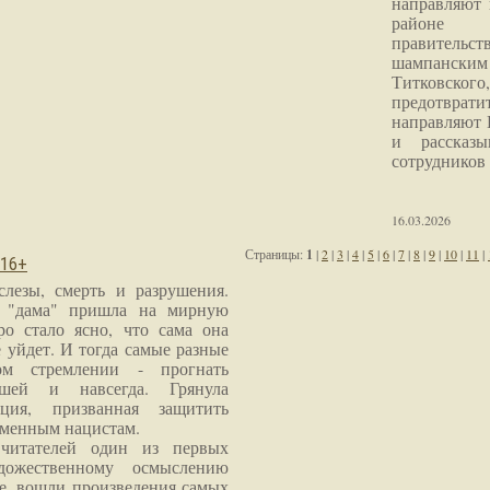
направляют 
районе 
правитель
шампанским 
Титковског
предотврат
направляют 
и рассказы
сотрудников
16.03.2026
Страницы:
1
|
2
|
3
|
4
|
5
|
6
|
7
|
8
|
9
|
10
|
11
|
 16+
слезы, смерть и разрушения.
я "дама" пришла на мирную
ро стало ясно, что сама она
 уйдет. И тогда самые разные
м стремлении - прогнать
шей и навсегда. Грянула
ция, призванная защитить
еменным нацистам.
читателей один из первых
дожественному осмыслению
е, вошли произведения самых