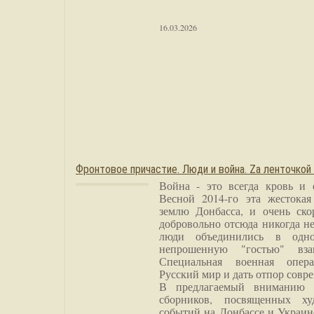
16.03.2026
Фронтовое причастие. Люди и война. Zа ленточкой
Война - это всегда кровь и 
Весной 2014-го эта жестока
землю Донбасса, и очень ско
добровольно отсюда никогда не
люди объединились в одно
непрошенную "гостью" вза
Специальная военная опера
Русский мир и дать отпор совр
В предлагаемый вниманию 
сборников, посвященных ху
событий на Донбассе и Украин