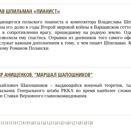
АВ ШПИЛЬМАН «ПИАНИСТ»
ающегося польского пианиста и композитора Владислава Шп
на его долю в годы Второй мировой войны в Варшавском гетто.
л в сопротивлении врагу, пришедшему на родную землю. Од
озволила ему спастись. Отрывки из дневников того самого оф
 служат важным дополнением к тому, о чем пишет Шпильман. 
ному Романом Полански.
Р АНИЩЕНКОВ. "МАРШАЛ ШАПОШНИКОВ"
айлович Шапошников – выдающийся военный теоретик, тал
чальник Генерального штаба РККА во время наиболее сложн
ен Ставки Верховного главнокомандования.
|
3
|
4
|
5
|
6
|
7
|
8
|
9
|
10
|
11
|
12
|
13
|
14
|
15
|
16
|
17
|
18
|
19
|
20