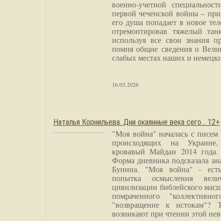
военно-учетной специальност
первой чеченской войны – при
его душа попадает в новое тел
отремонтировав тяжелый тан
используя все свои знания п
помня общие сведения о Вели
слабых местах наших и немецки
16.03.2026
Наталья Корнильева. Дни окаянные века сего… 12+
"Моя война" началась с писем
происходящих на Украине,
кровавый Майдан 2014 года. 
Форма дневника подсказала а
Бунина. "Моя война" - есть
попытка осмысления вели
цивилизации библейского масш
помраченного "коллективно
"возвращение к истокам"? 
возникают при чтении этой нев