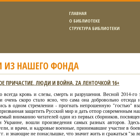
ГЛАВНАЯ
О БИБЛИОТЕКЕ
СТРУКТУРА БИБЛИОТЕКИ
И ИЗ НАШЕГО ФОНДА
Е ПРИЧАСТИЕ. ЛЮДИ И ВОЙНА. ZА ЛЕНТОЧКОЙ 16+
то всегда кровь и слезы, смерть и разрушения. Весной 2014-г
 и очень скоро стало ясно, что сама она добровольно отсюда 
ись в одном стремлении - прогнать непрошенную "гостью" вза
призванная защитить Русский мир и дать отпор современным на
аемый вниманию читателей один из первых сборников, посвящ
и Украине, вошли произведения самых разных авторов. Здесь
ели, и врачи, и кадровые военные, принимавшие участие в бое
гг. и знающие не понаслышке, что значит жить и сражаться "за л