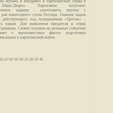
на Кубань и внедряют в партизанский отряд в
Абрау-Дюрсо. Партизаны получают
ственное задание - уничтожить эшелон с
для новогоднего стола Гитлера. Главная задача
о, действующего под псевдонимом «Тритон» –
ить взрыв. Для выявления предателя в отряд
Ермакова. Сюжет основан на реальных событиях
вает о малоизвестных фактах подготовки
 милиции к партизанской войне.
12
|
13
|
14
|
15
|
16
|
17
|
18
|
19
|
20