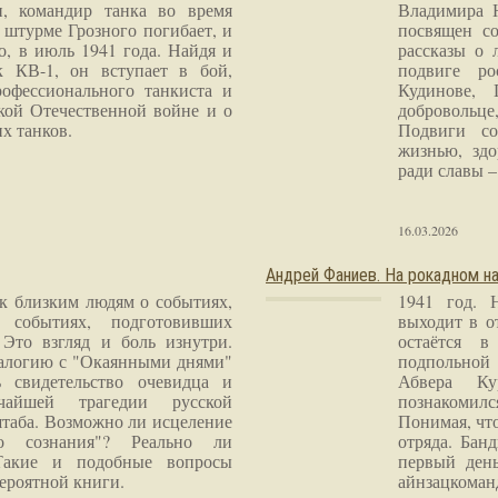
и, командир танка во время
Владимира 
 штурме Грозного погибает, и
посвящен со
о, в июль 1941 года. Найдя и
рассказы о 
к КВ-1, он вступает в бой,
подвиге ро
рофессионального танкиста и
Кудинове, 
кой Отечественной войне и о
добровольце
х танков.
Подвиги со
жизнью, здо
ради славы – 
16.03.2026
Андрей Фаниев. На рокадном на
 к близким людям о событиях,
1941 год. 
 событиях, подготовивших
выходит в о
Это взгляд и боль изнутри.
остаётся в
налогию с "Окаянными днями"
подпольной
 свидетельство очевидца и
Абвера Ку
чайшей трагедии русской
познакомилс
таба. Возможно ли исцеление
Понимая, чт
го сознания"? Реально ли
отряда. Бан
Такие и подобные вопросы
первый ден
ероятной книги.
айнзацком