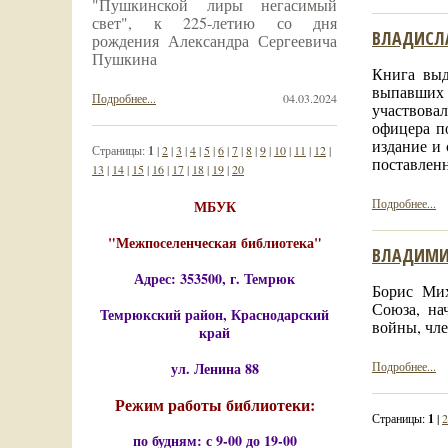
"Пушкинской лиры негасимый
свет", к 225-летию со дня
ВЛАДИСЛ
рождения Александра Сергеевича
Пушкина
Книга выд
выпавших 
Подробнее...
04.03.2024
участвова
офицера п
издание и
Страницы:
1
|
2
|
3
|
4
|
5
|
6
|
7
|
8
|
9
|
10
|
11
|
12
|
поставлен
13
|
14
|
15
|
16
|
17
|
18
|
19
|
20
Подробнее...
МБУК
"Межпоселенческая библиотека"
ВЛАДИМИ
Адрес: 353500, г. Темрюк
Борис Мих
Союза, на
Темрюкский район, Краснодарский
войны, чл
край
ул. Ленина 88
Подробнее...
Режим работы библиотеки:
Страницы:
1
|
2
по будням: с 9-00 до 19-00