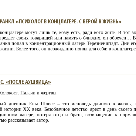
РАНКЛ «ПСИХОЛОГ В КОНЦЛАГЕРЕ. С ВЕРОЙ В ЖИЗНЬ»
онцлагере могут лишь те, кому есть, ради кого жить. В тот м
предает своих товарищей или память о близких, он обречен… В
анкл попал в концентрационный лагерь Терезиенштадт. Дни его
 жизни. Более того, он неожиданно понял для себя: в концлагере
С, «ПОСЛЕ АУШВИЦА»
Холокост. Палачи и жертвы
ый дневник Евы Шлосс – это исповедь длиною в жизнь, по
й истории XX века. Безоблачное детство, арест в день своего 
ционном лагере, потеря отца и брата, возвращение к норма
ью рассказывает автор.