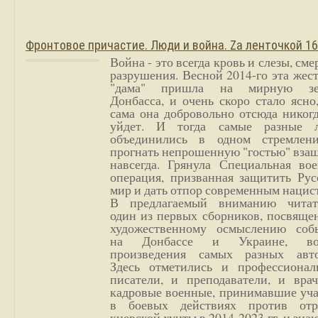
Фронтовое причастие. Люди и война. Zа ленточкой 1
Война - это всегда кровь и слезы, сме
разрушения. Весной 2014-го эта жес
"дама" пришла на мирную з
Донбасса, и очень скоро стало ясно
сама она добровольно отсюда никог
уйдет. И тогда самые разные 
объединились в одном стремлен
прогнать непрошенную "гостью" вза
навсегда. Грянула Специальная вое
операция, призванная защитить Рус
мир и дать отпор современным нацис
В предлагаемый вниманию читат
один из первых сборников, посвяще
художественному осмыслению соб
на Донбассе и Украине, во
произведения самых разных авто
Здесь отметились и профессионал
писатели, и преподаватели, и врач
кадровые военные, принимавшие уча
в боевых действиях против отр
киевской хунты в 2014-2023 гг. и зн