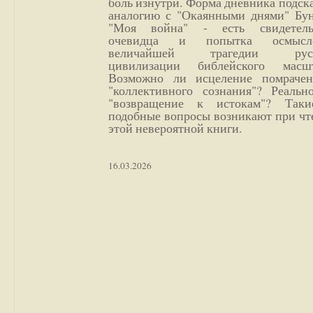
боль изнутри. Форма дневника подск
аналогию с "Окаянными днями" Бун
"Моя война" - есть свидетель
очевидца и попытка осмысл
величайшей трагедии русс
цивилизации библейского масшт
Возможно ли исцеление помрачен
"коллективного сознания"? Реальн
"возвращение к истокам"? Так
подобные вопросы возникают при чт
этой невероятной книги.
16.03.2026