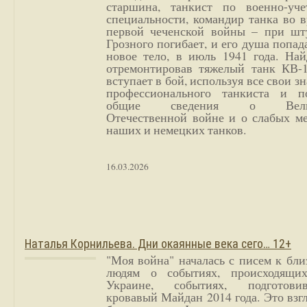
старшина, танкист по военно-уче
специальности, командир танка во 
первой чеченской войны – при шт
Грозного погибает, и его душа попад
новое тело, в июль 1941 года. Най
отремонтировав тяжелый танк КВ-1
вступает в бой, используя все свои з
профессионального танкиста и п
общие сведения о Вели
Отечественной войне и о слабых ме
наших и немецких танков.
16.03.2026
Наталья Корнильева. Дни окаянные века сего… 12+
"Моя война" началась с писем к бл
людям о событиях, происходящи
Украине, событиях, подготови
кровавый Майдан 2014 года. Это взг