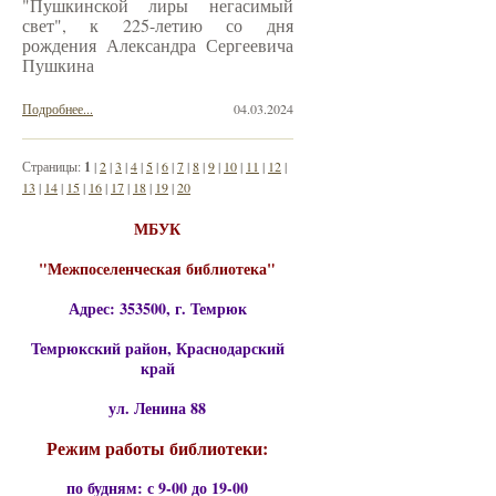
"Пушкинской лиры негасимый
свет", к 225-летию со дня
рождения Александра Сергеевича
Пушкина
Подробнее...
04.03.2024
Страницы:
1
|
2
|
3
|
4
|
5
|
6
|
7
|
8
|
9
|
10
|
11
|
12
|
13
|
14
|
15
|
16
|
17
|
18
|
19
|
20
МБУК
"Межпоселенческая библиотека"
Адрес: 353500, г. Темрюк
Темрюкский район, Краснодарский
край
ул. Ленина 88
Режим работы библиотеки:
по будням: с 9-00 до 19-00