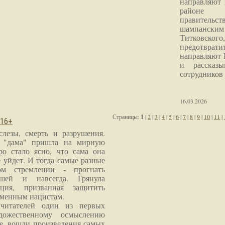
направляют 
районе 
правитель
шампанским 
Титковског
предотврат
направляют 
и рассказы
сотрудников
16.03.2026
Страницы:
1
|
2
|
3
|
4
|
5
|
6
|
7
|
8
|
9
|
10
|
11
|
 16+
слезы, смерть и разрушения.
я "дама" пришла на мирную
ро стало ясно, что сама она
 уйдет. И тогда самые разные
м стремлении - прогнать
шей и навсегда. Грянула
ция, призванная защитить
еменным нацистам.
читателей один из первых
дожественному осмыслению
е, вошли произведения самых