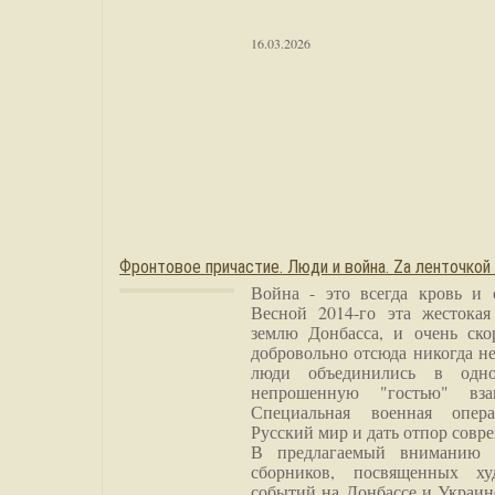
16.03.2026
Фронтовое причастие. Люди и война. Zа ленточкой
Война - это всегда кровь и 
Весной 2014-го эта жестока
землю Донбасса, и очень ско
добровольно отсюда никогда не
люди объединились в одно
непрошенную "гостью" вза
Специальная военная опера
Русский мир и дать отпор совр
В предлагаемый вниманию 
сборников, посвященных ху
событий на Донбассе и Украин