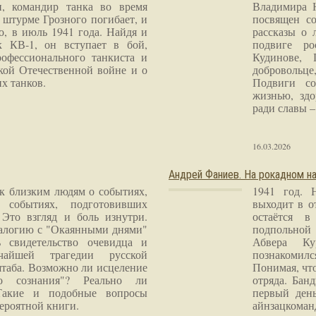
и, командир танка во время
Владимира 
 штурме Грозного погибает, и
посвящен со
о, в июль 1941 года. Найдя и
рассказы о 
к КВ-1, он вступает в бой,
подвиге ро
рофессионального танкиста и
Кудинове, 
кой Отечественной войне и о
добровольце
х танков.
Подвиги со
жизнью, здо
ради славы – 
16.03.2026
Андрей Фаниев. На рокадном на
 к близким людям о событиях,
1941 год. 
 событиях, подготовивших
выходит в о
Это взгляд и боль изнутри.
остаётся в
налогию с "Окаянными днями"
подпольной
 свидетельство очевидца и
Абвера Ку
чайшей трагедии русской
познакомилс
таба. Возможно ли исцеление
Понимая, чт
го сознания"? Реально ли
отряда. Бан
Такие и подобные вопросы
первый ден
ероятной книги.
айнзацком