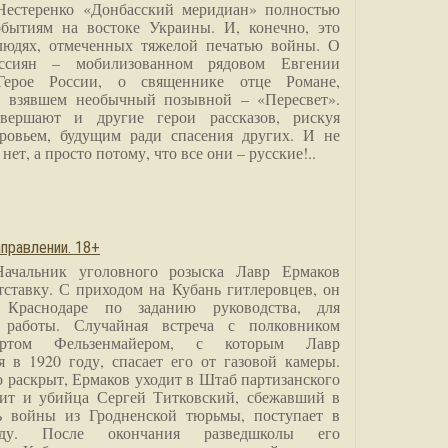
Нестеренко «Донбасский меридиан» полностью
бытиям на востоке Украины. И, конечно, это
людях, отмеченных тяжелой печатью войны. О
ссиян – мобилизованном рядовом Евгении
Герое России, о священнике отце Романе,
, взявшем необычный позывной – «Пересвет».
вершают и другие герои рассказов, рискуя
ровьем, будущим ради спасения других. И не
нет, а просто потому, что все они – русские!..
правлении. 18+
Начальник уголовного розыска Лавр Ермаков
тставку. С приходом на Кубань гитлеровцев, он
 Краснодаре по заданию руководства, для
 работы. Случайная встреча с полковником
ртом Фельзенмайером, с которым Лавр
я в 1920 году, спасает его от газовой камеры.
о раскрыт, Ермаков уходит в Штаб партизанского
дит и убийца Сергей Титковский, сбежавший в
ь войны из Гродненской тюрьмы, поступает в
анду. После окончания разведшколы его