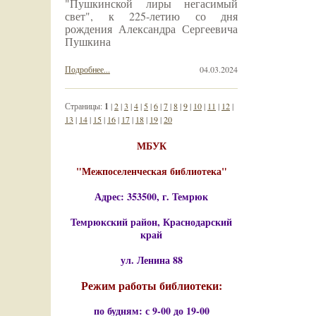
"Пушкинской лиры негасимый
свет", к 225-летию со дня
рождения Александра Сергеевича
Пушкина
Подробнее...
04.03.2024
Страницы:
1
|
2
|
3
|
4
|
5
|
6
|
7
|
8
|
9
|
10
|
11
|
12
|
13
|
14
|
15
|
16
|
17
|
18
|
19
|
20
МБУК
"Межпоселенческая библиотека"
Адрес: 353500, г. Темрюк
Темрюкский район, Краснодарский
край
ул. Ленина 88
Режим работы библиотеки:
по будням: с 9-00 до 19-00