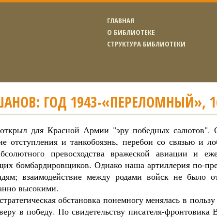
ГЛАВНАЯ
О БИБЛИОТЕКЕ
СТРУКТУРА БИБЛИОТЕКИ
ШАНОВ: ГОД 1943-«ПЕРЕЛОМНЫЙ», 1
 открыл для Красной Армии "эру победных салютов". 
ие отступления и танкобоязнь, перебои со связью и ло
абсолютного превосходства вражеской авиации и е
их бомбардировщиков. Однако наша артиллерия по-преж
дям; взаимодействие между родами войск не было от
анно высокими.
 стратегическая обстановка понемногу менялась в польз
 веру в победу. По свидетельству писателя-фронтовика 