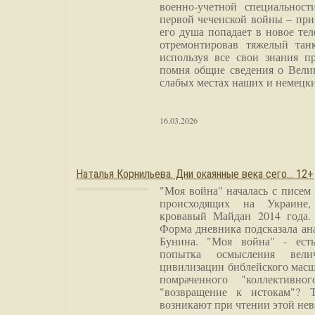
военно-учетной специальност
первой чеченской войны – при
его душа попадает в новое тел
отремонтировав тяжелый тан
используя все свои знания п
помня общие сведения о Вели
слабых местах наших и немецки
16.03.2026
Наталья Корнильева. Дни окаянные века сего… 12+
"Моя война" началась с писем
происходящих на Украине,
кровавый Майдан 2014 года. 
Форма дневника подсказала а
Бунина. "Моя война" - есть
попытка осмысления вели
цивилизации библейского масш
помраченного "коллективно
"возвращение к истокам"? 
возникают при чтении этой нев