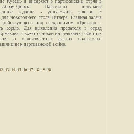
на Кубань и внедряют в партизанский отряд в
Абрау-Дюрсо. Партизаны получают
ственное задание - уничтожить эшелон с
для новогоднего стола Гитлера. Главная задача
о, действующего под псевдонимом «Тритон» –
ить взрыв. Для выявления предателя в отряд
Ермакова. Сюжет основан на реальных событиях
вает о малоизвестных фактах подготовки
 милиции к партизанской войне.
12
|
13
|
14
|
15
|
16
|
17
|
18
|
19
|
20