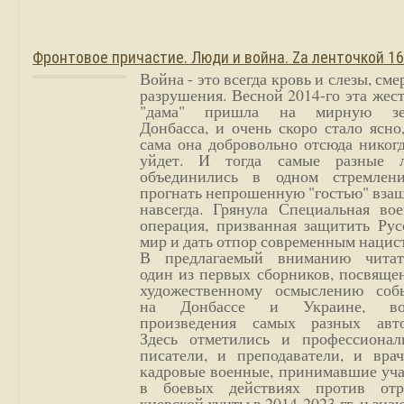
Фронтовое причастие. Люди и война. Zа ленточкой 1
Война - это всегда кровь и слезы, сме
разрушения. Весной 2014-го эта жес
"дама" пришла на мирную з
Донбасса, и очень скоро стало ясно
сама она добровольно отсюда никог
уйдет. И тогда самые разные 
объединились в одном стремлен
прогнать непрошенную "гостью" вза
навсегда. Грянула Специальная вое
операция, призванная защитить Рус
мир и дать отпор современным нацис
В предлагаемый вниманию читат
один из первых сборников, посвяще
художественному осмыслению соб
на Донбассе и Украине, во
произведения самых разных авто
Здесь отметились и профессионал
писатели, и преподаватели, и врач
кадровые военные, принимавшие уча
в боевых действиях против отр
киевской хунты в 2014-2023 гг. и зн