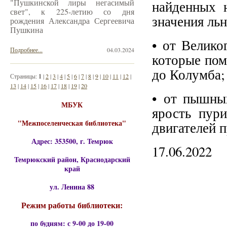
"Пушкинской лиры негасимый
найденных 
свет", к 225-летию со дня
значения ль
рождения Александра Сергеевича
Пушкина
• от Велико
Подробнее...
04.03.2024
которые пом
до Колумба;
Страницы:
1
|
2
|
3
|
4
|
5
|
6
|
7
|
8
|
9
|
10
|
11
|
12
|
13
|
14
|
15
|
16
|
17
|
18
|
19
|
20
• от пышны
МБУК
ярость пури
"Межпоселенческая библиотека"
двигателей 
Адрес: 353500, г. Темрюк
17.06.2022
Темрюкский район, Краснодарский
край
ул. Ленина 88
Режим работы библиотеки:
по будням: с 9-00 до 19-00