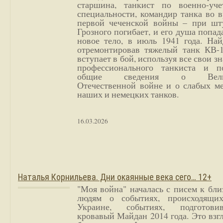
старшина, танкист по военно-уче
специальности, командир танка во 
первой чеченской войны – при шт
Грозного погибает, и его душа попад
новое тело, в июль 1941 года. Най
отремонтировав тяжелый танк КВ-1
вступает в бой, используя все свои з
профессионального танкиста и п
общие сведения о Вели
Отечественной войне и о слабых ме
наших и немецких танков.
16.03.2026
Наталья Корнильева. Дни окаянные века сего… 12+
"Моя война" началась с писем к бл
людям о событиях, происходящи
Украине, событиях, подготови
кровавый Майдан 2014 года. Это взг