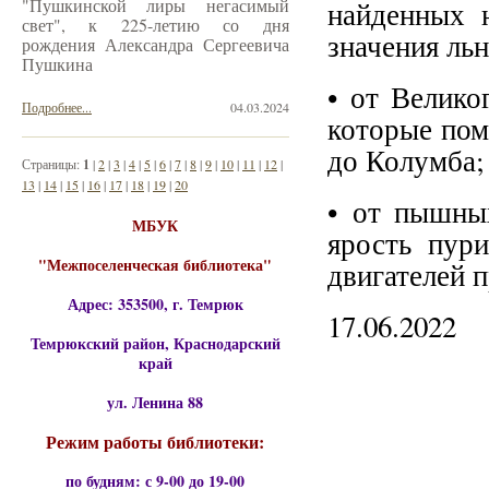
"Пушкинской лиры негасимый
найденных 
свет", к 225-летию со дня
значения ль
рождения Александра Сергеевича
Пушкина
• от Велико
Подробнее...
04.03.2024
которые пом
до Колумба;
Страницы:
1
|
2
|
3
|
4
|
5
|
6
|
7
|
8
|
9
|
10
|
11
|
12
|
13
|
14
|
15
|
16
|
17
|
18
|
19
|
20
• от пышны
МБУК
ярость пури
"Межпоселенческая библиотека"
двигателей 
Адрес: 353500, г. Темрюк
17.06.2022
Темрюкский район, Краснодарский
край
ул. Ленина 88
Режим работы библиотеки:
по будням: с 9-00 до 19-00