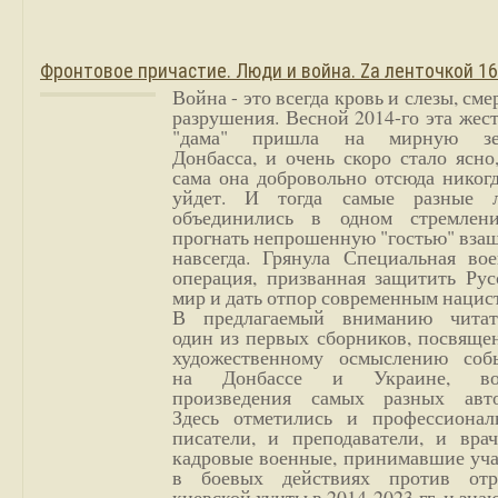
Фронтовое причастие. Люди и война. Zа ленточкой 1
Война - это всегда кровь и слезы, сме
разрушения. Весной 2014-го эта жес
"дама" пришла на мирную з
Донбасса, и очень скоро стало ясно
сама она добровольно отсюда никог
уйдет. И тогда самые разные 
объединились в одном стремлен
прогнать непрошенную "гостью" вза
навсегда. Грянула Специальная вое
операция, призванная защитить Рус
мир и дать отпор современным нацис
В предлагаемый вниманию читат
один из первых сборников, посвяще
художественному осмыслению соб
на Донбассе и Украине, во
произведения самых разных авто
Здесь отметились и профессионал
писатели, и преподаватели, и врач
кадровые военные, принимавшие уча
в боевых действиях против отр
киевской хунты в 2014-2023 гг. и зн