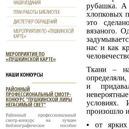
НАШИ ИЗДАНИЯ
рубашка. А
ПЛАН РАБОТЫ БИБЛИОТЕК
хлопковых п
это сделан
ДИСПЕТЧЕР ОБРАЩЕНИЙ
вязаного. О
МЕРОПРИЯТИЯ ПО «ПУШКИНСКОЙ
КАРТЕ»
задумываетс
нас и как к
МЕРОПРИЯТИЯ ПО
человечество
«ПУШКИНСКОЙ КАРТЕ»
Ткани – на
НАШИ КОНКУРСЫ
определяли,
и придава
РАЙОННЫЙ
невероятн
ПРОФЕССИОНАЛЬНЫЙ СМОТР-
КОНКУРС "ПУШКИНСКОЙ ЛИРЫ
условиях. 
НЕГАСИМЫЙ СВЕТ"
произошло и
Районный профессиональный
смотр-конкурс на лучшее
• от ярких
библиографическое пособие