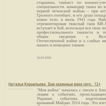
старшина, танкист по военно-уче
специальности, командир танка во 
первой чеченской войны – при шт
Грозного погибает, и его душа попад
новое тело, в июль 1941 года. Най
отремонтировав тяжелый танк КВ-1
вступает в бой, используя все свои з
профессионального танкиста и п
общие сведения о Вели
Отечественной войне и о слабых ме
наших и немецких танков.
16.03.2026
Наталья Корнильева. Дни окаянные века сего… 12+
"Моя война" началась с писем к бл
людям о событиях, происходящи
Украине, событиях, подготови
кровавый Майдан 2014 года. Это взг