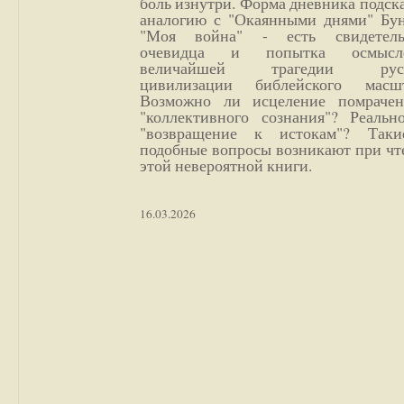
боль изнутри. Форма дневника подск
аналогию с "Окаянными днями" Бун
"Моя война" - есть свидетель
очевидца и попытка осмысл
величайшей трагедии русс
цивилизации библейского масшт
Возможно ли исцеление помрачен
"коллективного сознания"? Реальн
"возвращение к истокам"? Так
подобные вопросы возникают при чт
этой невероятной книги.
16.03.2026