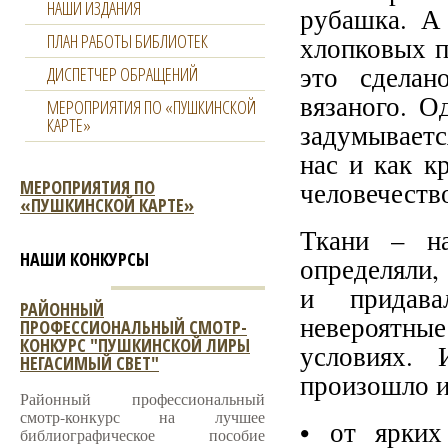
НАШИ ИЗДАНИЯ
рубашка. А
ПЛАН РАБОТЫ БИБЛИОТЕК
хлопковых п
это сделан
ДИСПЕТЧЕР ОБРАЩЕНИЙ
вязаного. О
МЕРОПРИЯТИЯ ПО «ПУШКИНСКОЙ
КАРТЕ»
задумываетс
нас и как к
МЕРОПРИЯТИЯ ПО
человечество
«ПУШКИНСКОЙ КАРТЕ»
Ткани – на
НАШИ КОНКУРСЫ
определяли,
и придава
РАЙОННЫЙ
невероятн
ПРОФЕССИОНАЛЬНЫЙ СМОТР-
КОНКУРС "ПУШКИНСКОЙ ЛИРЫ
условиях. 
НЕГАСИМЫЙ СВЕТ"
произошло и
Районный профессиональный
смотр-конкурс на лучшее
• от ярких
библиографическое пособие