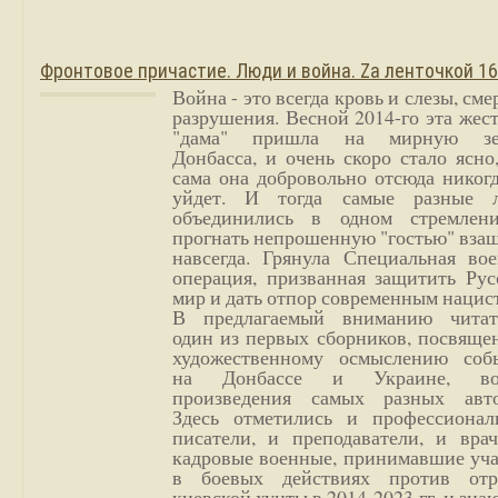
Фронтовое причастие. Люди и война. Zа ленточкой 1
Война - это всегда кровь и слезы, сме
разрушения. Весной 2014-го эта жес
"дама" пришла на мирную з
Донбасса, и очень скоро стало ясно
сама она добровольно отсюда никог
уйдет. И тогда самые разные 
объединились в одном стремлен
прогнать непрошенную "гостью" вза
навсегда. Грянула Специальная вое
операция, призванная защитить Рус
мир и дать отпор современным нацис
В предлагаемый вниманию читат
один из первых сборников, посвяще
художественному осмыслению соб
на Донбассе и Украине, во
произведения самых разных авто
Здесь отметились и профессионал
писатели, и преподаватели, и врач
кадровые военные, принимавшие уча
в боевых действиях против отр
киевской хунты в 2014-2023 гг. и зн