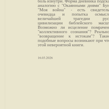
боль изнутри. Форма дневника подск
аналогию с "Окаянными днями" Бун
"Моя война" - есть свидетель
очевидца и попытка осмысл
величайшей трагедии русс
цивилизации библейского масшт
Возможно ли исцеление помрачен
"коллективного сознания"? Реальн
"возвращение к истокам"? Так
подобные вопросы возникают при чт
этой невероятной книги.
16.03.2026