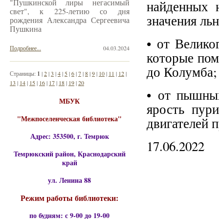
"Пушкинской лиры негасимый
найденных 
свет", к 225-летию со дня
значения ль
рождения Александра Сергеевича
Пушкина
• от Велико
Подробнее...
04.03.2024
которые пом
до Колумба;
Страницы:
1
|
2
|
3
|
4
|
5
|
6
|
7
|
8
|
9
|
10
|
11
|
12
|
13
|
14
|
15
|
16
|
17
|
18
|
19
|
20
• от пышны
МБУК
ярость пури
"Межпоселенческая библиотека"
двигателей 
Адрес: 353500, г. Темрюк
17.06.2022
Темрюкский район, Краснодарский
край
ул. Ленина 88
Режим работы библиотеки:
по будням: с 9-00 до 19-00