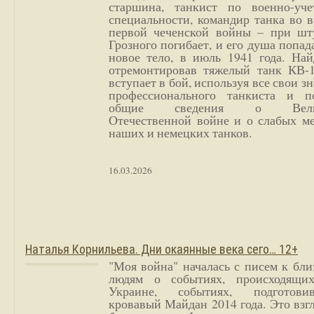
старшина, танкист по военно-уче
специальности, командир танка во 
первой чеченской войны – при шт
Грозного погибает, и его душа попад
новое тело, в июль 1941 года. Най
отремонтировав тяжелый танк КВ-1
вступает в бой, используя все свои з
профессионального танкиста и п
общие сведения о Вели
Отечественной войне и о слабых ме
наших и немецких танков.
16.03.2026
Наталья Корнильева. Дни окаянные века сего… 12+
"Моя война" началась с писем к бл
людям о событиях, происходящи
Украине, событиях, подготови
кровавый Майдан 2014 года. Это взг