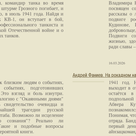
и, командир танка во время
Владимира 
 штурме Грозного погибает, и
посвящен со
о, в июль 1941 года. Найдя и
рассказы о 
к КВ-1, он вступает в бой,
подвиге ро
рофессионального танкиста и
Кудинове, 
кой Отечественной войне и о
добровольце
х танков.
Подвиги со
жизнью, здо
ради славы – 
16.03.2026
Андрей Фаниев. На рокадном на
 к близким людям о событиях,
1941 год. 
 событиях, подготовивших
выходит в о
Это взгляд и боль изнутри.
остаётся в
налогию с "Окаянными днями"
подпольной
 свидетельство очевидца и
Абвера Ку
чайшей трагедии русской
познакомилс
таба. Возможно ли исцеление
Понимая, чт
го сознания"? Реально ли
отряда. Бан
Такие и подобные вопросы
первый ден
ероятной книги.
айнзацком