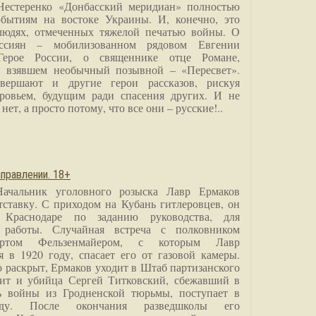
Нестеренко «Донбасский меридиан» полностью
бытиям на востоке Украины. И, конечно, это
людях, отмеченных тяжелой печатью войны. О
ссиян – мобилизованном рядовом Евгении
Герое России, о священнике отце Романе,
, взявшем необычный позывной – «Пересвет».
вершают и другие герои рассказов, рискуя
ровьем, будущим ради спасения других. И не
нет, а просто потому, что все они – русские!..
правлении. 18+
Начальник уголовного розыска Лавр Ермаков
тставку. С приходом на Кубань гитлеровцев, он
 Краснодаре по заданию руководства, для
 работы. Случайная встреча с полковником
ртом Фельзенмайером, с которым Лавр
я в 1920 году, спасает его от газовой камеры.
о раскрыт, Ермаков уходит в Штаб партизанского
дит и убийца Сергей Титковский, сбежавший в
ь войны из Гродненской тюрьмы, поступает в
анду. После окончания разведшколы его