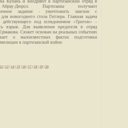
на Кубань и внедряют в партизанский отряд в
Абрау-Дюрсо. Партизаны получают
ственное задание - уничтожить эшелон с
для новогоднего стола Гитлера. Главная задача
о, действующего под псевдонимом «Тритон» –
ить взрыв. Для выявления предателя в отряд
Ермакова. Сюжет основан на реальных событиях
вает о малоизвестных фактах подготовки
 милиции к партизанской войне.
12
|
13
|
14
|
15
|
16
|
17
|
18
|
19
|
20