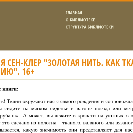
ГЛАВНАЯ
О БИБЛИОТЕКЕ
СТРУКТУРА БИБЛИОТЕКИ
Я СЕН-КЛЕР "ЗОЛОТАЯ НИТЬ. КАК Т
ИЮ". 16+
 книги:
сь! Ткани окружают нас с самого рождения и сопровожд
ы сидите на мягком сиденье в вагоне поезда или мет
 рубашка. А может, вы лежите в кровати на уютных хл
 это сделано из полотна – тканого, валяного или вязано
мывается, какую значимость они представляют для на