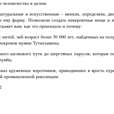
 человечество в целом.
натуральные и искусственные – меняли, определяли, дв
и ему форму. Позволили создать невероятные вещи и в
скажет вам, как это произошло и почему:
х нитей, чей возраст более 30 000 лет, найденных на по
покровов мумии Тутанхамона;
икого шелкового пути до шерстяных парусов, которые п
лумба;
ных кружевных воротников, приводивших в ярость пури
ей промышленной революции.
2