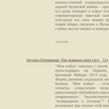
военно-учетной специальност
первой чеченской войны – при
его душа попадает в новое тел
отремонтировав тяжелый тан
используя все свои знания п
помня общие сведения о Вели
слабых местах наших и немецки
16.03.2026
Наталья Корнильева. Дни окаянные века сего… 12+
"Моя война" началась с писем
происходящих на Украине,
кровавый Майдан 2014 года. 
Форма дневника подсказала а
Бунина. "Моя война" - есть
попытка осмысления вели
цивилизации библейского масш
помраченного "коллективно
"возвращение к истокам"? 
возникают при чтении этой нев