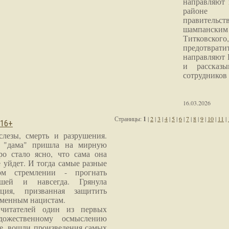
направляют 
районе 
правитель
шампанским 
Титковског
предотврат
направляют 
и рассказы
сотрудников
16.03.2026
Страницы:
1
|
2
|
3
|
4
|
5
|
6
|
7
|
8
|
9
|
10
|
11
|
 16+
слезы, смерть и разрушения.
я "дама" пришла на мирную
ро стало ясно, что сама она
 уйдет. И тогда самые разные
м стремлении - прогнать
шей и навсегда. Грянула
ция, призванная защитить
еменным нацистам.
читателей один из первых
дожественному осмыслению
е, вошли произведения самых