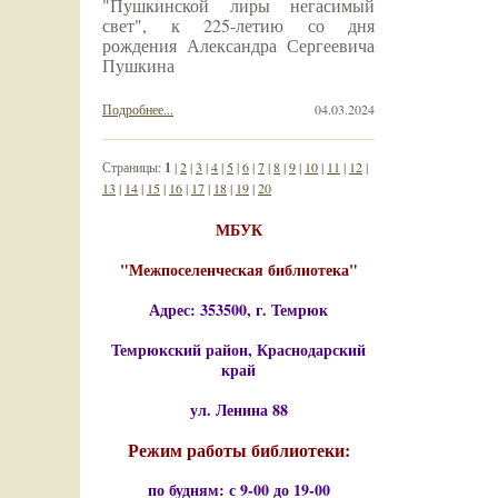
"Пушкинской лиры негасимый
свет", к 225-летию со дня
рождения Александра Сергеевича
Пушкина
Подробнее...
04.03.2024
Страницы:
1
|
2
|
3
|
4
|
5
|
6
|
7
|
8
|
9
|
10
|
11
|
12
|
13
|
14
|
15
|
16
|
17
|
18
|
19
|
20
МБУК
"Межпоселенческая библиотека"
Адрес: 353500, г. Темрюк
Темрюкский район, Краснодарский
край
ул. Ленина 88
Режим работы библиотеки:
по будням: с 9-00 до 19-00