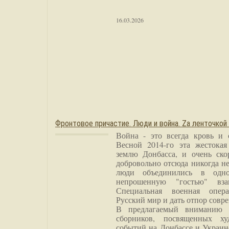
16.03.2026
Фронтовое причастие. Люди и война. Zа ленточкой
Война - это всегда кровь и 
Весной 2014-го эта жестока
землю Донбасса, и очень ско
добровольно отсюда никогда не
люди объединились в одно
непрошенную "гостью" вза
Специальная военная опера
Русский мир и дать отпор совр
В предлагаемый вниманию 
сборников, посвященных ху
событий на Донбассе и Украин