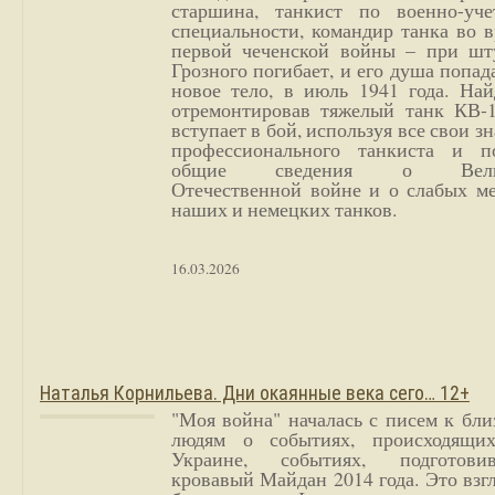
старшина, танкист по военно-уче
специальности, командир танка во 
первой чеченской войны – при шт
Грозного погибает, и его душа попад
новое тело, в июль 1941 года. Най
отремонтировав тяжелый танк КВ-1
вступает в бой, используя все свои з
профессионального танкиста и п
общие сведения о Вели
Отечественной войне и о слабых ме
наших и немецких танков.
16.03.2026
Наталья Корнильева. Дни окаянные века сего… 12+
"Моя война" началась с писем к бл
людям о событиях, происходящи
Украине, событиях, подготови
кровавый Майдан 2014 года. Это взг