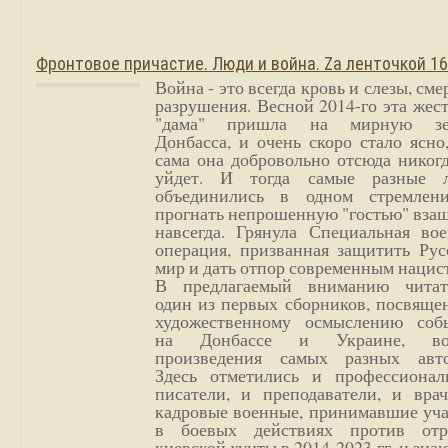
Фронтовое причастие. Люди и война. Zа ленточкой 1
Война - это всегда кровь и слезы, сме
разрушения. Весной 2014-го эта жес
"дама" пришла на мирную з
Донбасса, и очень скоро стало ясно
сама она добровольно отсюда никог
уйдет. И тогда самые разные 
объединились в одном стремлен
прогнать непрошенную "гостью" вза
навсегда. Грянула Специальная вое
операция, призванная защитить Рус
мир и дать отпор современным нацис
В предлагаемый вниманию читат
один из первых сборников, посвяще
художественному осмыслению соб
на Донбассе и Украине, во
произведения самых разных авто
Здесь отметились и профессионал
писатели, и преподаватели, и врач
кадровые военные, принимавшие уча
в боевых действиях против отр
киевской хунты в 2014-2023 гг. и зн