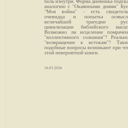
боль изнутри. Форма дневника подск
аналогию с "Окаянными днями" Бун
"Моя война" - есть свидетель
очевидца и попытка осмысл
величайшей трагедии русс
цивилизации библейского масшт
Возможно ли исцеление помрачен
"коллективного сознания"? Реальн
"возвращение к истокам"? Так
подобные вопросы возникают при чт
этой невероятной книги.
16.03.2026