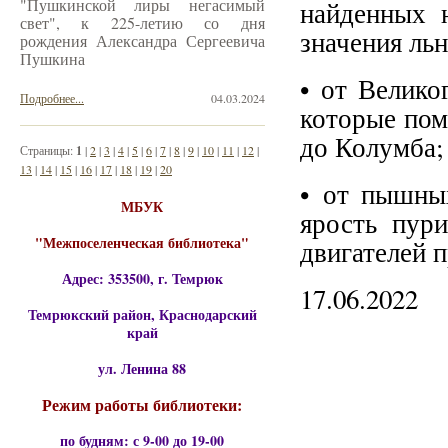
"Пушкинской лиры негасимый
найденных 
свет", к 225-летию со дня
значения ль
рождения Александра Сергеевича
Пушкина
• от Велико
Подробнее...
04.03.2024
которые пом
до Колумба;
Страницы:
1
|
2
|
3
|
4
|
5
|
6
|
7
|
8
|
9
|
10
|
11
|
12
|
13
|
14
|
15
|
16
|
17
|
18
|
19
|
20
• от пышны
МБУК
ярость пури
"Межпоселенческая библиотека"
двигателей 
Адрес: 353500, г. Темрюк
17.06.2022
Темрюкский район, Краснодарский
край
ул. Ленина 88
Режим работы библиотеки:
по будням: с 9-00 до 19-00