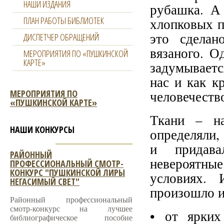
НАШИ ИЗДАНИЯ
рубашка. А
ПЛАН РАБОТЫ БИБЛИОТЕК
хлопковых п
это сделан
ДИСПЕТЧЕР ОБРАЩЕНИЙ
вязаного. О
МЕРОПРИЯТИЯ ПО «ПУШКИНСКОЙ
КАРТЕ»
задумываетс
нас и как к
МЕРОПРИЯТИЯ ПО
человечество
«ПУШКИНСКОЙ КАРТЕ»
Ткани – на
НАШИ КОНКУРСЫ
определяли,
и придава
РАЙОННЫЙ
невероятн
ПРОФЕССИОНАЛЬНЫЙ СМОТР-
КОНКУРС "ПУШКИНСКОЙ ЛИРЫ
условиях. 
НЕГАСИМЫЙ СВЕТ"
произошло и
Районный профессиональный
смотр-конкурс на лучшее
• от ярких
библиографическое пособие