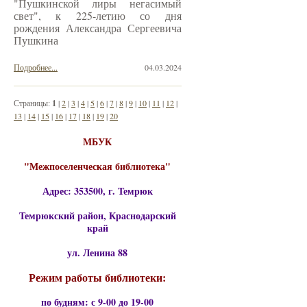
"Пушкинской лиры негасимый
свет", к 225-летию со дня
рождения Александра Сергеевича
Пушкина
Подробнее...
04.03.2024
Страницы:
1
|
2
|
3
|
4
|
5
|
6
|
7
|
8
|
9
|
10
|
11
|
12
|
13
|
14
|
15
|
16
|
17
|
18
|
19
|
20
МБУК
"Межпоселенческая библиотека"
Адрес: 353500, г. Темрюк
Темрюкский район, Краснодарский
край
ул. Ленина 88
Режим работы библиотеки:
по будням: с 9-00 до 19-00