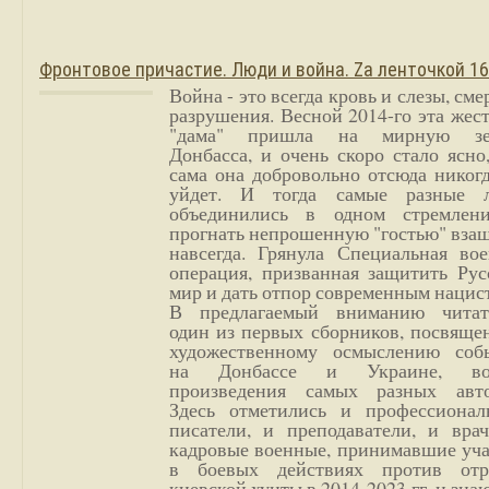
Фронтовое причастие. Люди и война. Zа ленточкой 1
Война - это всегда кровь и слезы, сме
разрушения. Весной 2014-го эта жес
"дама" пришла на мирную з
Донбасса, и очень скоро стало ясно
сама она добровольно отсюда никог
уйдет. И тогда самые разные 
объединились в одном стремлен
прогнать непрошенную "гостью" вза
навсегда. Грянула Специальная вое
операция, призванная защитить Рус
мир и дать отпор современным нацис
В предлагаемый вниманию читат
один из первых сборников, посвяще
художественному осмыслению соб
на Донбассе и Украине, во
произведения самых разных авто
Здесь отметились и профессионал
писатели, и преподаватели, и врач
кадровые военные, принимавшие уча
в боевых действиях против отр
киевской хунты в 2014-2023 гг. и зн