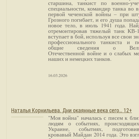
старшина, танкист по военно-уче
специальности, командир танка во 
первой чеченской войны – при шт
Грозного погибает, и его душа попад
новое тело, в июль 1941 года. Най
отремонтировав тяжелый танк КВ-1
вступает в бой, используя все свои з
профессионального танкиста и п
общие сведения о Вели
Отечественной войне и о слабых ме
наших и немецких танков.
16.03.2026
Наталья Корнильева. Дни окаянные века сего… 12+
"Моя война" началась с писем к бл
людям о событиях, происходящи
Украине, событиях, подготови
кровавый Майдан 2014 года. Это взг