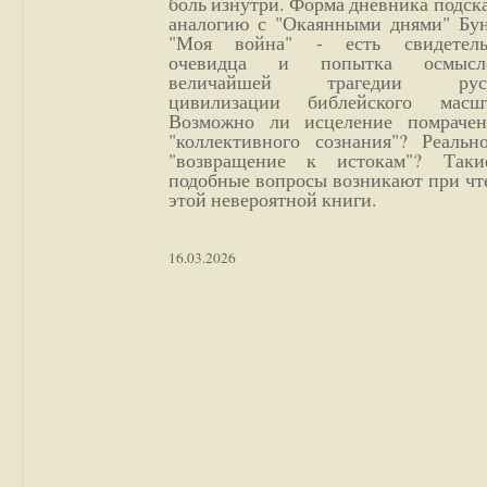
боль изнутри. Форма дневника подск
аналогию с "Окаянными днями" Бун
"Моя война" - есть свидетель
очевидца и попытка осмысл
величайшей трагедии русс
цивилизации библейского масшт
Возможно ли исцеление помрачен
"коллективного сознания"? Реальн
"возвращение к истокам"? Так
подобные вопросы возникают при чт
этой невероятной книги.
16.03.2026