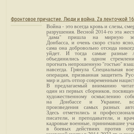
Фронтовое причастие. Люди и война. Zа ленточкой 1
Война - это всегда кровь и слезы, сме
разрушения. Весной 2014-го эта жес
"дама" пришла на мирную з
Донбасса, и очень скоро стало ясно
сама она добровольно отсюда никог
уйдет. И тогда самые разные 
объединились в одном стремлен
прогнать непрошенную "гостью" вза
навсегда. Грянула Специальная вое
операция, призванная защитить Рус
мир и дать отпор современным нацис
В предлагаемый вниманию читат
один из первых сборников, посвяще
художественному осмыслению соб
на Донбассе и Украине, во
произведения самых разных авто
Здесь отметились и профессионал
писатели, и преподаватели, и врач
кадровые военные, принимавшие уча
в боевых действиях против отр
киевской хунты в 2014-2023 гг. и зн