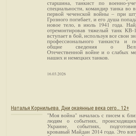
старшина, танкист по военно-уче
специальности, командир танка во 
первой чеченской войны – при шт
Грозного погибает, и его душа попад
новое тело, в июль 1941 года. Най
отремонтировав тяжелый танк КВ-1
вступает в бой, используя все свои з
профессионального танкиста и п
общие сведения о Вели
Отечественной войне и о слабых ме
наших и немецких танков.
16.03.2026
Наталья Корнильева. Дни окаянные века сего… 12+
"Моя война" началась с писем к бл
людям о событиях, происходящи
Украине, событиях, подготови
кровавый Майдан 2014 года. Это взг