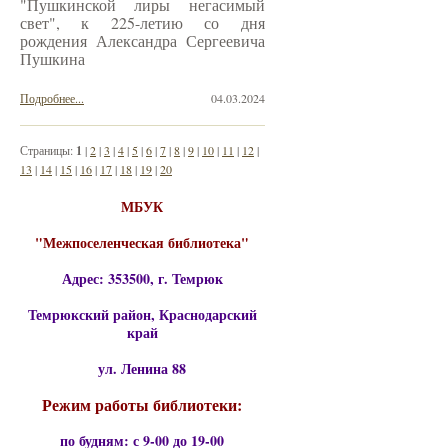
"Пушкинской лиры негасимый
свет", к 225-летию со дня
рождения Александра Сергеевича
Пушкина
Подробнее...
04.03.2024
Страницы:
1
|
2
|
3
|
4
|
5
|
6
|
7
|
8
|
9
|
10
|
11
|
12
|
13
|
14
|
15
|
16
|
17
|
18
|
19
|
20
МБУК
"Межпоселенческая библиотека"
Адрес: 353500, г. Темрюк
Темрюкский район, Краснодарский
край
ул. Ленина 88
Режим работы библиотеки:
по будням: с 9-00 до 19-00