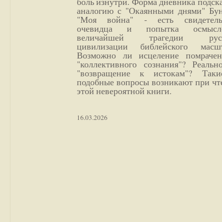
боль изнутри. Форма дневника подск
аналогию с "Окаянными днями" Бун
"Моя война" - есть свидетель
очевидца и попытка осмысл
величайшей трагедии русс
цивилизации библейского масшт
Возможно ли исцеление помрачен
"коллективного сознания"? Реальн
"возвращение к истокам"? Так
подобные вопросы возникают при чт
этой невероятной книги.
16.03.2026