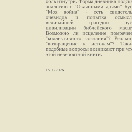
боль изнутри. Форма дневника подск
аналогию с "Окаянными днями" Бун
"Моя война" - есть свидетель
очевидца и попытка осмысл
величайшей трагедии русс
цивилизации библейского масшт
Возможно ли исцеление помрачен
"коллективного сознания"? Реальн
"возвращение к истокам"? Так
подобные вопросы возникают при чт
этой невероятной книги.
16.03.2026