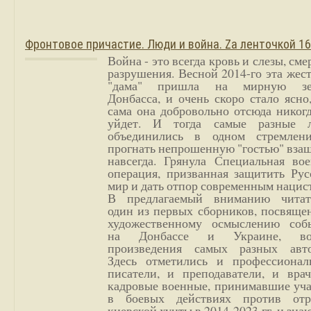
Фронтовое причастие. Люди и война. Zа ленточкой 1
Война - это всегда кровь и слезы, сме
разрушения. Весной 2014-го эта жес
"дама" пришла на мирную з
Донбасса, и очень скоро стало ясно
сама она добровольно отсюда никог
уйдет. И тогда самые разные 
объединились в одном стремлен
прогнать непрошенную "гостью" вза
навсегда. Грянула Специальная вое
операция, призванная защитить Рус
мир и дать отпор современным нацис
В предлагаемый вниманию читат
один из первых сборников, посвяще
художественному осмыслению соб
на Донбассе и Украине, во
произведения самых разных авто
Здесь отметились и профессионал
писатели, и преподаватели, и врач
кадровые военные, принимавшие уча
в боевых действиях против отр
киевской хунты в 2014-2023 гг. и зн