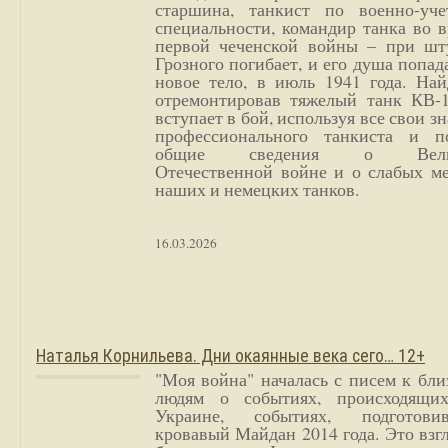
старшина, танкист по военно-уче
специальности, командир танка во 
первой чеченской войны – при шт
Грозного погибает, и его душа попад
новое тело, в июль 1941 года. Най
отремонтировав тяжелый танк КВ-1
вступает в бой, используя все свои з
профессионального танкиста и п
общие сведения о Вели
Отечественной войне и о слабых ме
наших и немецких танков.
16.03.2026
Наталья Корнильева. Дни окаянные века сего… 12+
"Моя война" началась с писем к бл
людям о событиях, происходящи
Украине, событиях, подготови
кровавый Майдан 2014 года. Это взг