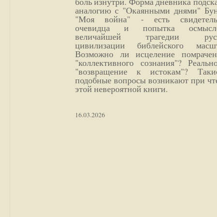
боль изнутри. Форма дневника подск
аналогию с "Окаянными днями" Бун
"Моя война" - есть свидетель
очевидца и попытка осмысл
величайшей трагедии русс
цивилизации библейского масшт
Возможно ли исцеление помрачен
"коллективного сознания"? Реальн
"возвращение к истокам"? Так
подобные вопросы возникают при чт
этой невероятной книги.
16.03.2026