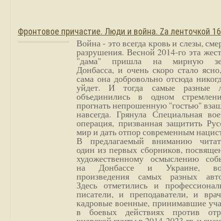
Фронтовое причастие. Люди и война. Zа ленточкой 1
Война - это всегда кровь и слезы, сме
разрушения. Весной 2014-го эта жес
"дама" пришла на мирную з
Донбасса, и очень скоро стало ясно
сама она добровольно отсюда никог
уйдет. И тогда самые разные 
объединились в одном стремлен
прогнать непрошенную "гостью" вза
навсегда. Грянула Специальная вое
операция, призванная защитить Рус
мир и дать отпор современным нацис
В предлагаемый вниманию читат
один из первых сборников, посвяще
художественному осмыслению соб
на Донбассе и Украине, во
произведения самых разных авто
Здесь отметились и профессионал
писатели, и преподаватели, и врач
кадровые военные, принимавшие уча
в боевых действиях против отр
киевской хунты в 2014-2023 гг. и зн