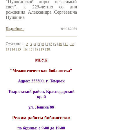
"Пушкинской лиры негасимый
свет", к 225-летию со дня
рождения Александра Сергеевича
Пушкина
Подробнее...
04.03.2024
Страницы:
1
|
2
|
3
|
4
|
5
|
6
|
7
|
8
|
9
|
10
|
11
|
12
|
13
|
14
|
15
|
16
|
17
|
18
|
19
|
20
МБУК
"Межпоселенческая библиотека"
Адрес: 353500, г. Темрюк
Темрюкский район, Краснодарский
край
ул. Ленина 88
Режим работы библиотеки:
по будням: с 9-00 до 19-00