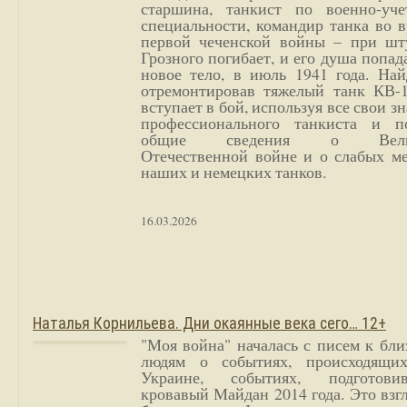
старшина, танкист по военно-уче
специальности, командир танка во 
первой чеченской войны – при шт
Грозного погибает, и его душа попад
новое тело, в июль 1941 года. Най
отремонтировав тяжелый танк КВ-1
вступает в бой, используя все свои з
профессионального танкиста и п
общие сведения о Вели
Отечественной войне и о слабых ме
наших и немецких танков.
16.03.2026
Наталья Корнильева. Дни окаянные века сего… 12+
"Моя война" началась с писем к бл
людям о событиях, происходящи
Украине, событиях, подготови
кровавый Майдан 2014 года. Это взг