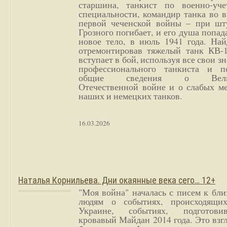
старшина, танкист по военно-уче
специальности, командир танка во 
первой чеченской войны – при шт
Грозного погибает, и его душа попад
новое тело, в июль 1941 года. Най
отремонтировав тяжелый танк КВ-1
вступает в бой, используя все свои з
профессионального танкиста и п
общие сведения о Вели
Отечественной войне и о слабых ме
наших и немецких танков.
16.03.2026
Наталья Корнильева. Дни окаянные века сего… 12+
"Моя война" началась с писем к бл
людям о событиях, происходящи
Украине, событиях, подготови
кровавый Майдан 2014 года. Это взг