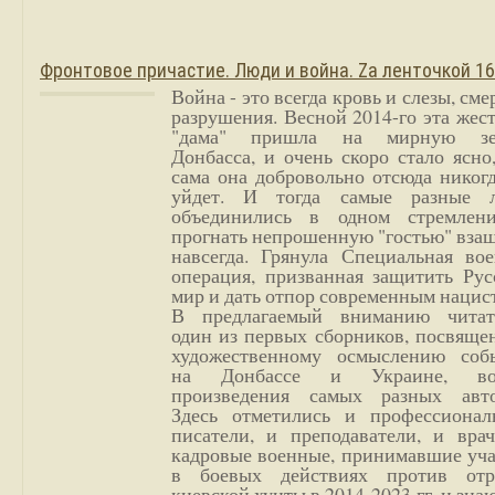
Фронтовое причастие. Люди и война. Zа ленточкой 1
Война - это всегда кровь и слезы, сме
разрушения. Весной 2014-го эта жес
"дама" пришла на мирную з
Донбасса, и очень скоро стало ясно
сама она добровольно отсюда никог
уйдет. И тогда самые разные 
объединились в одном стремлен
прогнать непрошенную "гостью" вза
навсегда. Грянула Специальная вое
операция, призванная защитить Рус
мир и дать отпор современным нацис
В предлагаемый вниманию читат
один из первых сборников, посвяще
художественному осмыслению соб
на Донбассе и Украине, во
произведения самых разных авто
Здесь отметились и профессионал
писатели, и преподаватели, и врач
кадровые военные, принимавшие уча
в боевых действиях против отр
киевской хунты в 2014-2023 гг. и зн