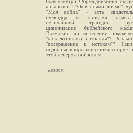
боль изнутри. Форма дневника подск
аналогию с "Окаянными днями" Бун
"Моя война" - есть свидетель
очевидца и попытка осмысл
величайшей трагедии русс
цивилизации библейского масшт
Возможно ли исцеление помрачен
"коллективного сознания"? Реальн
"возвращение к истокам"? Так
подобные вопросы возникают при чт
этой невероятной книги.
16.03.2026