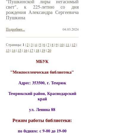
"Пушкинской лиры негасимый
свет", к 225-летию со дня
рождения Александра Сергеевича
Пушкина
Подробнее...
04.03.2024
Страницы:
1
|
2
|
3
|
4
|
5
|
6
|
7
|
8
|
9
|
10
|
11
|
12
|
13
|
14
|
15
|
16
|
17
|
18
|
19
|
20
МБУК
"Межпоселенческая библиотека"
Адрес: 353500, г. Темрюк
Темрюкский район, Краснодарский
край
ул. Ленина 88
Режим работы библиотеки:
по будням: с 9-00 до 19-00