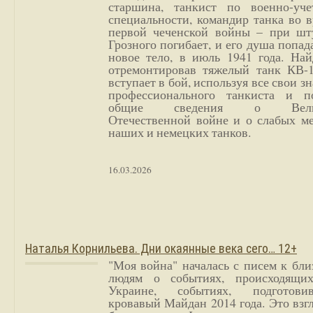
старшина, танкист по военно-уче
специальности, командир танка во 
первой чеченской войны – при шт
Грозного погибает, и его душа попад
новое тело, в июль 1941 года. Най
отремонтировав тяжелый танк КВ-1
вступает в бой, используя все свои з
профессионального танкиста и п
общие сведения о Вели
Отечественной войне и о слабых ме
наших и немецких танков.
16.03.2026
Наталья Корнильева. Дни окаянные века сего… 12+
"Моя война" началась с писем к бл
людям о событиях, происходящи
Украине, событиях, подготови
кровавый Майдан 2014 года. Это взг