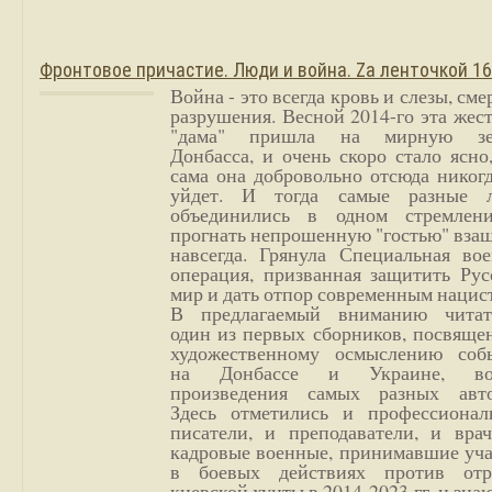
Фронтовое причастие. Люди и война. Zа ленточкой 1
Война - это всегда кровь и слезы, сме
разрушения. Весной 2014-го эта жес
"дама" пришла на мирную з
Донбасса, и очень скоро стало ясно
сама она добровольно отсюда никог
уйдет. И тогда самые разные 
объединились в одном стремлен
прогнать непрошенную "гостью" вза
навсегда. Грянула Специальная вое
операция, призванная защитить Рус
мир и дать отпор современным нацис
В предлагаемый вниманию читат
один из первых сборников, посвяще
художественному осмыслению соб
на Донбассе и Украине, во
произведения самых разных авто
Здесь отметились и профессионал
писатели, и преподаватели, и врач
кадровые военные, принимавшие уча
в боевых действиях против отр
киевской хунты в 2014-2023 гг. и зн