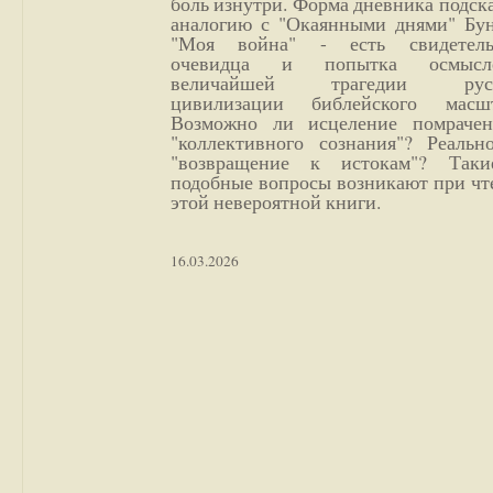
боль изнутри. Форма дневника подск
аналогию с "Окаянными днями" Бун
"Моя война" - есть свидетель
очевидца и попытка осмысл
величайшей трагедии русс
цивилизации библейского масшт
Возможно ли исцеление помрачен
"коллективного сознания"? Реальн
"возвращение к истокам"? Так
подобные вопросы возникают при чт
этой невероятной книги.
16.03.2026