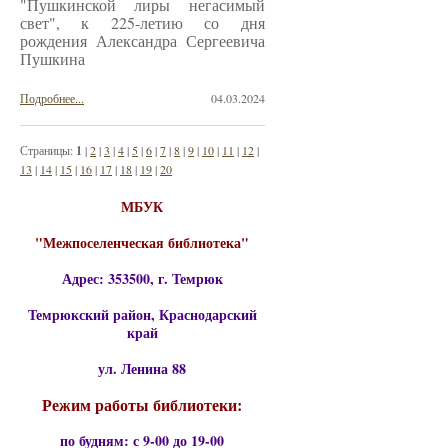
"Пушкинской лиры негасимый
свет", к 225-летию со дня
рождения Александра Сергеевича
Пушкина
Подробнее...
04.03.2024
Страницы:
1
|
2
|
3
|
4
|
5
|
6
|
7
|
8
|
9
|
10
|
11
|
12
|
13
|
14
|
15
|
16
|
17
|
18
|
19
|
20
МБУК
"Межпоселенческая библиотека"
Адрес: 353500, г. Темрюк
Темрюкский район, Краснодарский
край
ул. Ленина 88
Режим работы библиотеки:
по будням: с 9-00 до 19-00