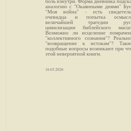
боль изнутри. Форма дневника подск
аналогию с "Окаянными днями" Бун
"Моя война" - есть свидетель
очевидца и попытка осмысл
величайшей трагедии русс
цивилизации библейского масшт
Возможно ли исцеление помрачен
"коллективного сознания"? Реальн
"возвращение к истокам"? Так
подобные вопросы возникают при чт
этой невероятной книги.
16.03.2026