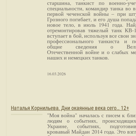
старшина, танкист по военно-уче
специальности, командир танка во 
первой чеченской войны – при шт
Грозного погибает, и его душа попад
новое тело, в июль 1941 года. Най
отремонтировав тяжелый танк КВ-1
вступает в бой, используя все свои з
профессионального танкиста и п
общие сведения о Вели
Отечественной войне и о слабых ме
наших и немецких танков.
16.03.2026
Наталья Корнильева. Дни окаянные века сего… 12+
"Моя война" началась с писем к бл
людям о событиях, происходящи
Украине, событиях, подготови
кровавый Майдан 2014 года. Это взг