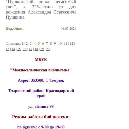
"Пушкинской лиры негасимый
свет", к 225-летию со дня
рождения Александра Сергеевича
Пушкина
Подробнее...
04.03.2024
Страницы:
1
|
2
|
3
|
4
|
5
|
6
|
7
|
8
|
9
|
10
|
11
|
12
|
13
|
14
|
15
|
16
|
17
|
18
|
19
|
20
МБУК
"Межпоселенческая библиотека"
Адрес: 353500, г. Темрюк
Темрюкский район, Краснодарский
край
ул. Ленина 88
Режим работы библиотеки:
по будням: с 9-00 до 19-00