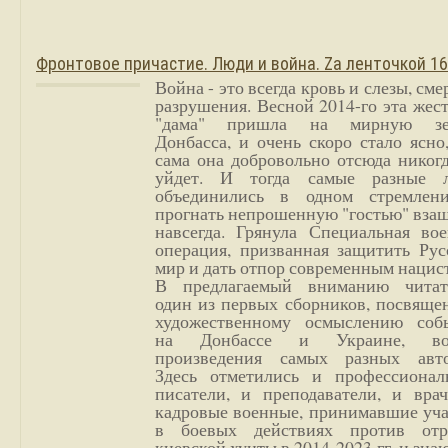
Фронтовое причастие. Люди и война. Zа ленточкой 1
Война - это всегда кровь и слезы, сме
разрушения. Весной 2014-го эта жес
"дама" пришла на мирную з
Донбасса, и очень скоро стало ясно
сама она добровольно отсюда никог
уйдет. И тогда самые разные 
объединились в одном стремлен
прогнать непрошенную "гостью" вза
навсегда. Грянула Специальная вое
операция, призванная защитить Рус
мир и дать отпор современным нацис
В предлагаемый вниманию читат
один из первых сборников, посвяще
художественному осмыслению соб
на Донбассе и Украине, во
произведения самых разных авто
Здесь отметились и профессионал
писатели, и преподаватели, и врач
кадровые военные, принимавшие уча
в боевых действиях против отр
киевской хунты в 2014-2023 гг. и зн