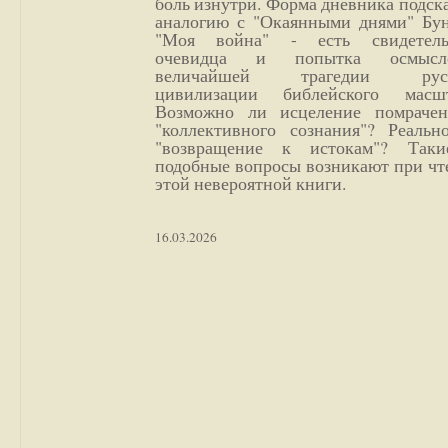
боль изнутри. Форма дневника подск
аналогию с "Окаянными днями" Бун
"Моя война" - есть свидетель
очевидца и попытка осмысл
величайшей трагедии русс
цивилизации библейского масшт
Возможно ли исцеление помрачен
"коллективного сознания"? Реальн
"возвращение к истокам"? Так
подобные вопросы возникают при чт
этой невероятной книги.
16.03.2026