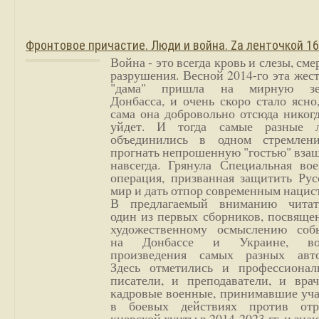
Фронтовое причастие. Люди и война. Zа ленточкой 1
Война - это всегда кровь и слезы, сме
разрушения. Весной 2014-го эта жес
"дама" пришла на мирную з
Донбасса, и очень скоро стало ясно
сама она добровольно отсюда никог
уйдет. И тогда самые разные 
объединились в одном стремлен
прогнать непрошенную "гостью" вза
навсегда. Грянула Специальная вое
операция, призванная защитить Рус
мир и дать отпор современным нацис
В предлагаемый вниманию читат
один из первых сборников, посвяще
художественному осмыслению соб
на Донбассе и Украине, во
произведения самых разных авто
Здесь отметились и профессионал
писатели, и преподаватели, и врач
кадровые военные, принимавшие уча
в боевых действиях против отр
киевской хунты в 2014-2023 гг. и зн