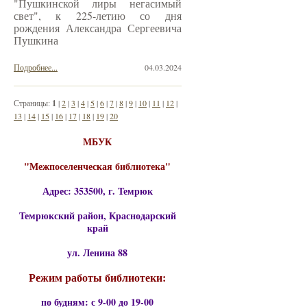
"Пушкинской лиры негасимый
свет", к 225-летию со дня
рождения Александра Сергеевича
Пушкина
Подробнее...
04.03.2024
Страницы:
1
|
2
|
3
|
4
|
5
|
6
|
7
|
8
|
9
|
10
|
11
|
12
|
13
|
14
|
15
|
16
|
17
|
18
|
19
|
20
МБУК
"Межпоселенческая библиотека"
Адрес: 353500, г. Темрюк
Темрюкский район, Краснодарский
край
ул. Ленина 88
Режим работы библиотеки:
по будням: с 9-00 до 19-00