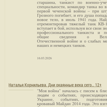
старшина, танкист по военно-уче
специальности, командир танка во 
первой чеченской войны – при шт
Грозного погибает, и его душа попад
новое тело, в июль 1941 года. Най
отремонтировав тяжелый танк КВ-1
вступает в бой, используя все свои з
профессионального танкиста и п
общие сведения о Вели
Отечественной войне и о слабых ме
наших и немецких танков.
16.03.2026
Наталья Корнильева. Дни окаянные века сего… 12+
"Моя война" началась с писем к бл
людям о событиях, происходящи
Украине, событиях, подготови
кровавый Майдан 2014 года. Это взг