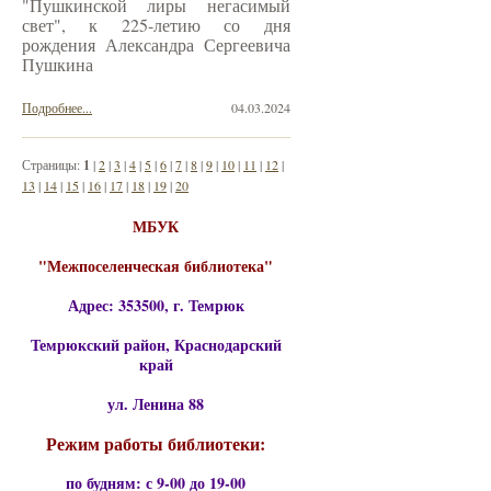
"Пушкинской лиры негасимый
свет", к 225-летию со дня
рождения Александра Сергеевича
Пушкина
Подробнее...
04.03.2024
Страницы:
1
|
2
|
3
|
4
|
5
|
6
|
7
|
8
|
9
|
10
|
11
|
12
|
13
|
14
|
15
|
16
|
17
|
18
|
19
|
20
МБУК
"Межпоселенческая библиотека"
Адрес: 353500, г. Темрюк
Темрюкский район, Краснодарский
край
ул. Ленина 88
Режим работы библиотеки:
по будням: с 9-00 до 19-00