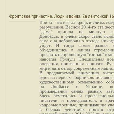
Фронтовое причастие. Люди и война. Zа ленточкой 1
Война - это всегда кровь и слезы, сме
разрушения. Весной 2014-го эта жес
"дама" пришла на мирную з
Донбасса, и очень скоро стало ясно
сама она добровольно отсюда никог
уйдет. И тогда самые разные 
объединились в одном стремлен
прогнать непрошенную "гостью" вза
навсегда. Грянула Специальная вое
операция, призванная защитить Рус
мир и дать отпор современным нацис
В предлагаемый вниманию читат
один из первых сборников, посвяще
художественному осмыслению соб
на Донбассе и Украине, во
произведения самых разных авто
Здесь отметились и профессионал
писатели, и преподаватели, и врач
кадровые военные, принимавшие уча
в боевых действиях против отр
киевской хунты в 2014-2023 гг. и зн