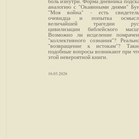
боль изнутри. Форма дневника подск
аналогию с "Окаянными днями" Бун
"Моя война" - есть свидетель
очевидца и попытка осмысл
величайшей трагедии русс
цивилизации библейского масшт
Возможно ли исцеление помрачен
"коллективного сознания"? Реальн
"возвращение к истокам"? Так
подобные вопросы возникают при чт
этой невероятной книги.
16.03.2026