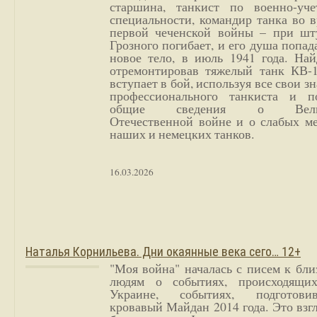
старшина, танкист по военно-уче
специальности, командир танка во 
первой чеченской войны – при шт
Грозного погибает, и его душа попад
новое тело, в июль 1941 года. Най
отремонтировав тяжелый танк КВ-1
вступает в бой, используя все свои з
профессионального танкиста и п
общие сведения о Вели
Отечественной войне и о слабых ме
наших и немецких танков.
16.03.2026
Наталья Корнильева. Дни окаянные века сего… 12+
"Моя война" началась с писем к бл
людям о событиях, происходящи
Украине, событиях, подготови
кровавый Майдан 2014 года. Это взг