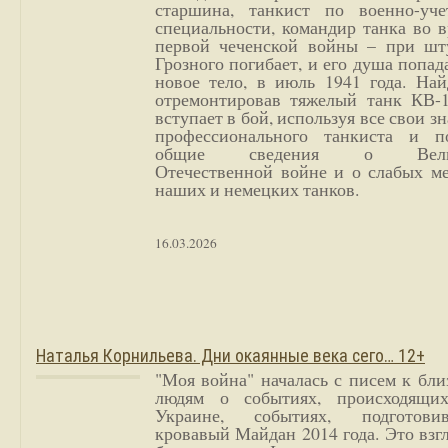
старшина, танкист по военно-уче
специальности, командир танка во 
первой чеченской войны – при шт
Грозного погибает, и его душа попад
новое тело, в июль 1941 года. Най
отремонтировав тяжелый танк КВ-1
вступает в бой, используя все свои з
профессионального танкиста и п
общие сведения о Вели
Отечественной войне и о слабых ме
наших и немецких танков.
16.03.2026
Наталья Корнильева. Дни окаянные века сего… 12+
"Моя война" началась с писем к бл
людям о событиях, происходящи
Украине, событиях, подготови
кровавый Майдан 2014 года. Это взг