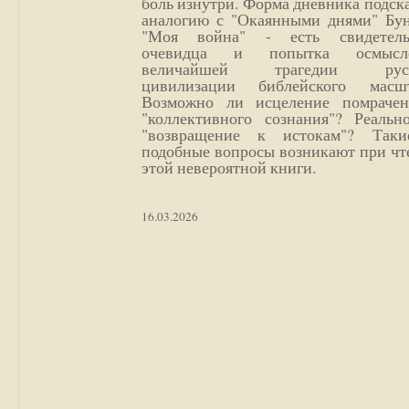
боль изнутри. Форма дневника подск
аналогию с "Окаянными днями" Бун
"Моя война" - есть свидетель
очевидца и попытка осмысл
величайшей трагедии русс
цивилизации библейского масшт
Возможно ли исцеление помрачен
"коллективного сознания"? Реальн
"возвращение к истокам"? Так
подобные вопросы возникают при чт
этой невероятной книги.
16.03.2026