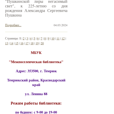
"Пушкинской лиры негасимый
свет", к 225-летию со дня
рождения Александра Сергеевича
Пушкина
Подробнее...
04.03.2024
Страницы:
1
|
2
|
3
|
4
|
5
|
6
|
7
|
8
|
9
|
10
|
11
|
12
|
13
|
14
|
15
|
16
|
17
|
18
|
19
|
20
МБУК
"Межпоселенческая библиотека"
Адрес: 353500, г. Темрюк
Темрюкский район, Краснодарский
край
ул. Ленина 88
Режим работы библиотеки:
по будням: с 9-00 до 19-00