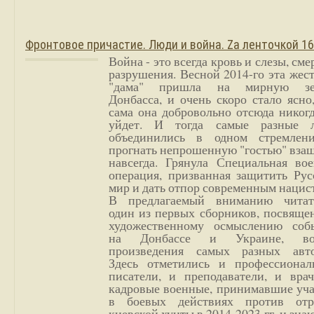
Фронтовое причастие. Люди и война. Zа ленточкой 1
Война - это всегда кровь и слезы, сме
разрушения. Весной 2014-го эта жес
"дама" пришла на мирную з
Донбасса, и очень скоро стало ясно
сама она добровольно отсюда никог
уйдет. И тогда самые разные 
объединились в одном стремлен
прогнать непрошенную "гостью" вза
навсегда. Грянула Специальная вое
операция, призванная защитить Рус
мир и дать отпор современным нацис
В предлагаемый вниманию читат
один из первых сборников, посвяще
художественному осмыслению соб
на Донбассе и Украине, во
произведения самых разных авто
Здесь отметились и профессионал
писатели, и преподаватели, и врач
кадровые военные, принимавшие уча
в боевых действиях против отр
киевской хунты в 2014-2023 гг. и зн