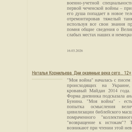
военно-учетной специальност
первой чеченской войны – при
его душа попадает в новое тел
отремонтировав тяжелый тан
используя все свои знания п
помня общие сведения о Вели
слабых местах наших и немецки
16.03.2026
Наталья Корнильева. Дни окаянные века сего… 12+
"Моя война" началась с писем
происходящих на Украине,
кровавый Майдан 2014 года. 
Форма дневника подсказала а
Бунина. "Моя война" - есть
попытка осмысления вели
цивилизации библейского масш
помраченного "коллективно
"возвращение к истокам"? 
возникают при чтении этой нев