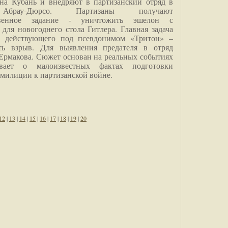
на Кубань и внедряют в партизанский отряд в
Абрау-Дюрсо. Партизаны получают
ственное задание - уничтожить эшелон с
для новогоднего стола Гитлера. Главная задача
о, действующего под псевдонимом «Тритон» –
ить взрыв. Для выявления предателя в отряд
Ермакова. Сюжет основан на реальных событиях
вает о малоизвестных фактах подготовки
 милиции к партизанской войне.
12
|
13
|
14
|
15
|
16
|
17
|
18
|
19
|
20