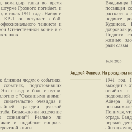
и, командир танка во время
Владимира 
 штурме Грозного погибает, и
посвящен со
о, в июль 1941 года. Найдя и
рассказы о 
к КВ-1, он вступает в бой,
подвиге ро
рофессионального танкиста и
Кудинове, 
кой Отечественной войне и о
добровольце
х танков.
Подвиги со
жизнью, здо
ради славы – 
16.03.2026
Андрей Фаниев. На рокадном на
 к близким людям о событиях,
1941 год. 
 событиях, подготовивших
выходит в о
Это взгляд и боль изнутри.
остаётся в
налогию с "Окаянными днями"
подпольной
 свидетельство очевидца и
Абвера Ку
чайшей трагедии русской
познакомилс
таба. Возможно ли исцеление
Понимая, чт
го сознания"? Реально ли
отряда. Бан
Такие и подобные вопросы
первый ден
ероятной книги.
айнзацком