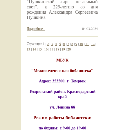
"Пушкинской лиры негасимый
свет", к 225-летию со дня
рождения Александра Сергеевича
Пушкина
Подробнее...
04.03.2024
Страницы:
1
|
2
|
3
|
4
|
5
|
6
|
7
|
8
|
9
|
10
|
11
|
12
|
13
|
14
|
15
|
16
|
17
|
18
|
19
|
20
МБУК
"Межпоселенческая библиотека"
Адрес: 353500, г. Темрюк
Темрюкский район, Краснодарский
край
ул. Ленина 88
Режим работы библиотеки:
по будням: с 9-00 до 19-00