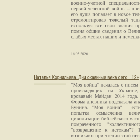
военно-учетной специальност
первой чеченской войны – при
его душа попадает в новое тел
отремонтировав тяжелый тан
используя все свои знания п
помня общие сведения о Вели
слабых местах наших и немецки
16.03.2026
Наталья Корнильева. Дни окаянные века сего… 12+
"Моя война" началась с писем
происходящих на Украине,
кровавый Майдан 2014 года. 
Форма дневника подсказала а
Бунина. "Моя война" - есть
попытка осмысления вели
цивилизации библейского масш
помраченного "коллективно
"возвращение к истокам"? 
возникают при чтении этой нев