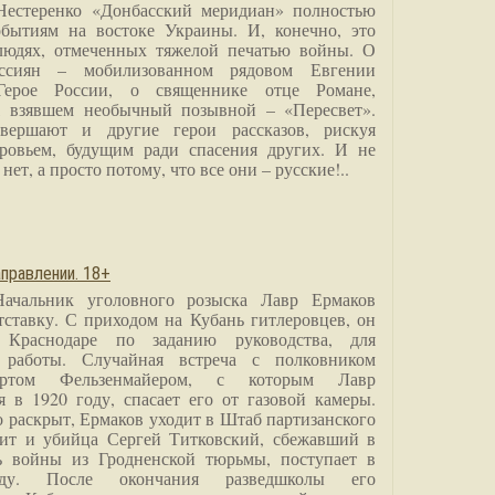
Нестеренко «Донбасский меридиан» полностью
бытиям на востоке Украины. И, конечно, это
людях, отмеченных тяжелой печатью войны. О
ссиян – мобилизованном рядовом Евгении
Герое России, о священнике отце Романе,
, взявшем необычный позывной – «Пересвет».
вершают и другие герои рассказов, рискуя
ровьем, будущим ради спасения других. И не
нет, а просто потому, что все они – русские!..
правлении. 18+
Начальник уголовного розыска Лавр Ермаков
тставку. С приходом на Кубань гитлеровцев, он
 Краснодаре по заданию руководства, для
 работы. Случайная встреча с полковником
ртом Фельзенмайером, с которым Лавр
я в 1920 году, спасает его от газовой камеры.
о раскрыт, Ермаков уходит в Штаб партизанского
дит и убийца Сергей Титковский, сбежавший в
ь войны из Гродненской тюрьмы, поступает в
анду. После окончания разведшколы его