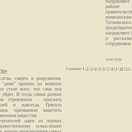
направляют 
районе 
правитель
шампанским 
Титковског
предотврат
направляют 
и рассказы
сотрудников
16.03.2026
Страницы:
1
|
2
|
3
|
4
|
5
|
6
|
7
|
8
|
9
|
10
|
11
|
 16+
слезы, смерть и разрушения.
я "дама" пришла на мирную
ро стало ясно, что сама она
 уйдет. И тогда самые разные
м стремлении - прогнать
шей и навсегда. Грянула
ция, призванная защитить
еменным нацистам.
читателей один из первых
дожественному осмыслению
е, вошли произведения самых