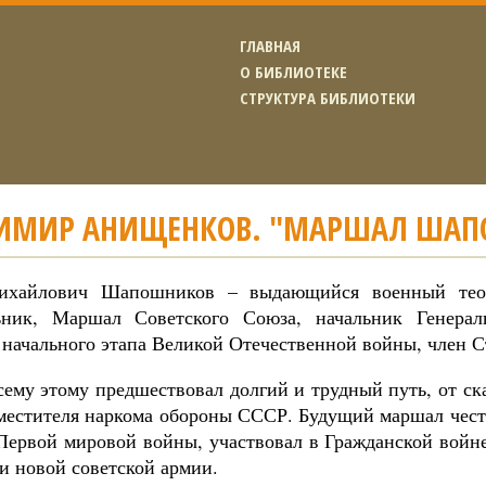
ГЛАВНАЯ
О БИБЛИОТЕКЕ
СТРУКТУРА БИБЛИОТЕКИ
ИМИР АНИЩЕНКОВ. "МАРШАЛ ШАП
ихайлович Шапошников – выдающийся военный теор
ьник, Маршал Советского Союза, начальник Генера
 начального этапа Великой Отечественной войны, член С
сему этому предшествовал долгий и трудный путь, от с
аместителя наркома обороны СССР. Будущий маршал честн
Первой мировой войны, участвовал в Гражданской войне
и новой советской армии.