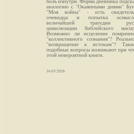
боль изнутри. Форма дневника подск
аналогию с "Окаянными днями" Бун
"Моя война" - есть свидетель
очевидца и попытка осмысл
величайшей трагедии русс
цивилизации библейского масшт
Возможно ли исцеление помрачен
"коллективного сознания"? Реальн
"возвращение к истокам"? Так
подобные вопросы возникают при чт
этой невероятной книги.
16.03.2026