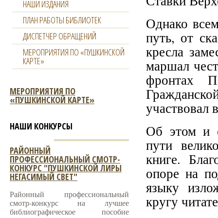
Ставки Верх
НАШИ ИЗДАНИЯ
ПЛАН РАБОТЫ БИБЛИОТЕК
Однако всем
путь, от ск
ДИСПЕТЧЕР ОБРАЩЕНИЙ
кресла зам
МЕРОПРИЯТИЯ ПО «ПУШКИНСКОЙ
КАРТЕ»
маршал чест
фронтах П
МЕРОПРИЯТИЯ ПО
Гражданско
«ПУШКИНСКОЙ КАРТЕ»
участвовал 
НАШИ КОНКУРСЫ
Об этом и 
пути велик
РАЙОННЫЙ
книге. Благ
ПРОФЕССИОНАЛЬНЫЙ СМОТР-
КОНКУРС "ПУШКИНСКОЙ ЛИРЫ
опоре на п
НЕГАСИМЫЙ СВЕТ"
языку изло
Районный профессиональный
кругу читате
смотр-конкурс на лучшее
библиографическое пособие