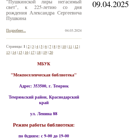
"Пушкинской лиры негасимый
09.04.2025
свет", к 225-летию со дня
рождения Александра Сергеевича
Пушкина
Подробнее...
04.03.2024
Страницы:
1
|
2
|
3
|
4
|
5
|
6
|
7
|
8
|
9
|
10
|
11
|
12
|
13
|
14
|
15
|
16
|
17
|
18
|
19
|
20
МБУК
"Межпоселенческая библиотека"
Адрес: 353500, г. Темрюк
Темрюкский район, Краснодарский
край
ул. Ленина 88
Режим работы библиотеки:
по будням: с 9-00 до 19-00