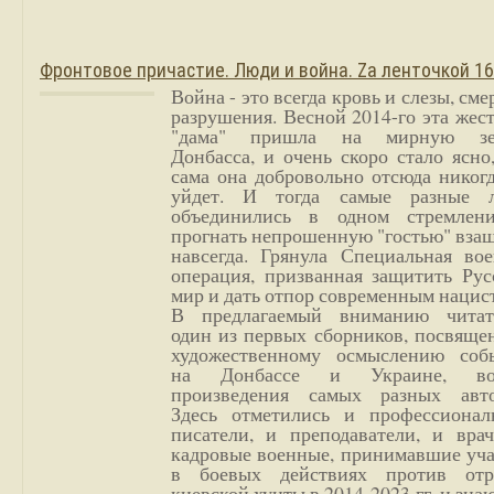
Фронтовое причастие. Люди и война. Zа ленточкой 1
Война - это всегда кровь и слезы, сме
разрушения. Весной 2014-го эта жес
"дама" пришла на мирную з
Донбасса, и очень скоро стало ясно
сама она добровольно отсюда никог
уйдет. И тогда самые разные 
объединились в одном стремлен
прогнать непрошенную "гостью" вза
навсегда. Грянула Специальная вое
операция, призванная защитить Рус
мир и дать отпор современным нацис
В предлагаемый вниманию читат
один из первых сборников, посвяще
художественному осмыслению соб
на Донбассе и Украине, во
произведения самых разных авто
Здесь отметились и профессионал
писатели, и преподаватели, и врач
кадровые военные, принимавшие уча
в боевых действиях против отр
киевской хунты в 2014-2023 гг. и зн