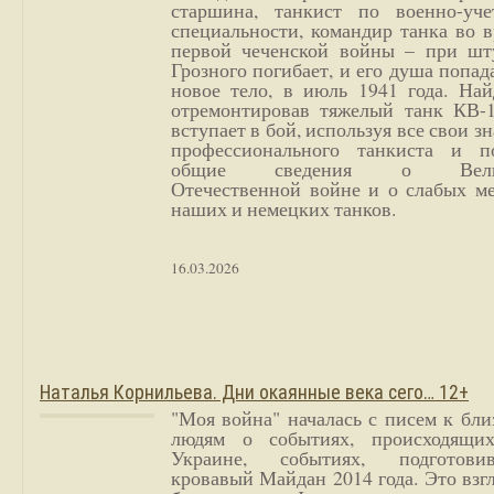
старшина, танкист по военно-уче
специальности, командир танка во 
первой чеченской войны – при шт
Грозного погибает, и его душа попад
новое тело, в июль 1941 года. Най
отремонтировав тяжелый танк КВ-1
вступает в бой, используя все свои з
профессионального танкиста и п
общие сведения о Вели
Отечественной войне и о слабых ме
наших и немецких танков.
16.03.2026
Наталья Корнильева. Дни окаянные века сего… 12+
"Моя война" началась с писем к бл
людям о событиях, происходящи
Украине, событиях, подготови
кровавый Майдан 2014 года. Это взг