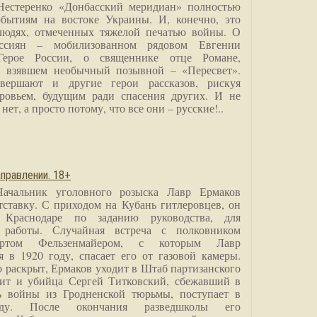
Нестеренко «Донбасский меридиан» полностью
бытиям на востоке Украины. И, конечно, это
людях, отмеченных тяжелой печатью войны. О
ссиян – мобилизованном рядовом Евгении
Герое России, о священнике отце Романе,
, взявшем необычный позывной – «Пересвет».
вершают и другие герои рассказов, рискуя
ровьем, будущим ради спасения других. И не
нет, а просто потому, что все они – русские!..
правлении. 18+
Начальник уголовного розыска Лавр Ермаков
тставку. С приходом на Кубань гитлеровцев, он
 Краснодаре по заданию руководства, для
 работы. Случайная встреча с полковником
ртом Фельзенмайером, с которым Лавр
я в 1920 году, спасает его от газовой камеры.
о раскрыт, Ермаков уходит в Штаб партизанского
дит и убийца Сергей Титковский, сбежавший в
ь войны из Гродненской тюрьмы, поступает в
анду. После окончания разведшколы его