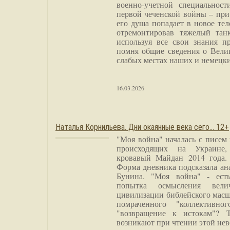
военно-учетной специальност
первой чеченской войны – при
его душа попадает в новое тел
отремонтировав тяжелый тан
используя все свои знания п
помня общие сведения о Вели
слабых местах наших и немецки
16.03.2026
Наталья Корнильева. Дни окаянные века сего… 12+
"Моя война" началась с писем
происходящих на Украине,
кровавый Майдан 2014 года. 
Форма дневника подсказала а
Бунина. "Моя война" - есть
попытка осмысления вели
цивилизации библейского масш
помраченного "коллективно
"возвращение к истокам"? 
возникают при чтении этой нев