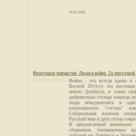
16.03.2026
Фронтовое причастие. Люди и война. Zа ленточкой
Война - это всегда кровь и 
Весной 2014-го эта жестока
землю Донбасса, и очень ско
добровольно отсюда никогда не
люди объединились в одно
непрошенную "гостью" вза
Специальная военная опера
Русский мир и дать отпор совр
В предлагаемый вниманию 
сборников, посвященных ху
событий на Донбассе и Украин