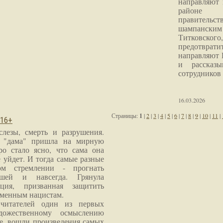
направляют 
районе 
правитель
шампанским 
Титковског
предотврат
направляют 
и рассказы
сотрудников
16.03.2026
Страницы:
1
|
2
|
3
|
4
|
5
|
6
|
7
|
8
|
9
|
10
|
11
|
 16+
слезы, смерть и разрушения.
я "дама" пришла на мирную
ро стало ясно, что сама она
 уйдет. И тогда самые разные
м стремлении - прогнать
шей и навсегда. Грянула
ция, призванная защитить
еменным нацистам.
читателей один из первых
дожественному осмыслению
е, вошли произведения самых