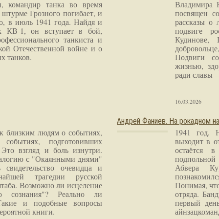
и, командир танка во время
Владимира 
 штурме Грозного погибает, и
посвящен со
о, в июль 1941 года. Найдя и
рассказы о 
к КВ-1, он вступает в бой,
подвиге ро
рофессионального танкиста и
Кудинове, 
кой Отечественной войне и о
добровольце
х танков.
Подвиги со
жизнью, здо
ради славы – 
16.03.2026
Андрей Фаниев. На рокадном на
 к близким людям о событиях,
1941 год. 
 событиях, подготовивших
выходит в о
Это взгляд и боль изнутри.
остаётся в
налогию с "Окаянными днями"
подпольной
 свидетельство очевидца и
Абвера Ку
чайшей трагедии русской
познакомилс
таба. Возможно ли исцеление
Понимая, чт
го сознания"? Реально ли
отряда. Бан
Такие и подобные вопросы
первый ден
ероятной книги.
айнзацком