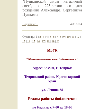
"Пушкинской лиры негасимый
свет", к 225-летию со дня
рождения Александра Сергеевича
Пушкина
Подробнее...
04.03.2024
Страницы:
1
|
2
|
3
|
4
|
5
|
6
|
7
|
8
|
9
|
10
|
11
|
12
|
13
|
14
|
15
|
16
|
17
|
18
|
19
|
20
МБУК
"Межпоселенческая библиотека"
Адрес: 353500, г. Темрюк
Темрюкский район, Краснодарский
край
ул. Ленина 88
Режим работы библиотеки:
по будням: с 9-00 до 19-00