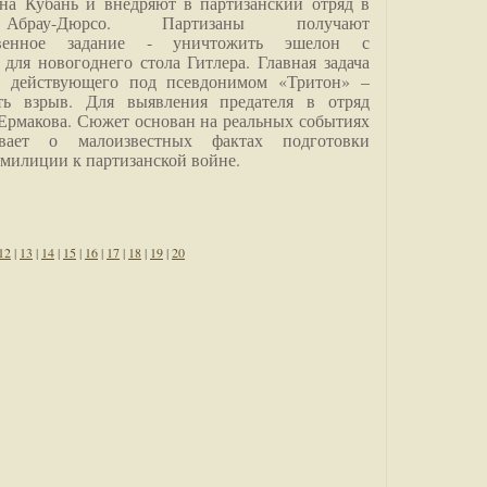
на Кубань и внедряют в партизанский отряд в
Абрау-Дюрсо. Партизаны получают
ственное задание - уничтожить эшелон с
для новогоднего стола Гитлера. Главная задача
о, действующего под псевдонимом «Тритон» –
ить взрыв. Для выявления предателя в отряд
Ермакова. Сюжет основан на реальных событиях
вает о малоизвестных фактах подготовки
 милиции к партизанской войне.
12
|
13
|
14
|
15
|
16
|
17
|
18
|
19
|
20