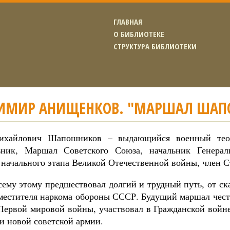
ГЛАВНАЯ
О БИБЛИОТЕКЕ
СТРУКТУРА БИБЛИОТЕКИ
ИМИР АНИЩЕНКОВ. "МАРШАЛ ШАП
ихайлович Шапошников – выдающийся военный теор
ьник, Маршал Советского Союза, начальник Генера
 начального этапа Великой Отечественной войны, член С
сему этому предшествовал долгий и трудный путь, от с
аместителя наркома обороны СССР. Будущий маршал честн
Первой мировой войны, участвовал в Гражданской войне
и новой советской армии.