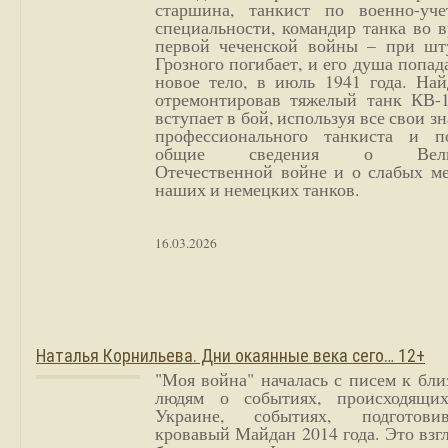
старшина, танкист по военно-уче
специальности, командир танка во 
первой чеченской войны – при шт
Грозного погибает, и его душа попад
новое тело, в июль 1941 года. Най
отремонтировав тяжелый танк КВ-1
вступает в бой, используя все свои з
профессионального танкиста и п
общие сведения о Вели
Отечественной войне и о слабых ме
наших и немецких танков.
16.03.2026
Наталья Корнильева. Дни окаянные века сего… 12+
"Моя война" началась с писем к бл
людям о событиях, происходящи
Украине, событиях, подготови
кровавый Майдан 2014 года. Это взг