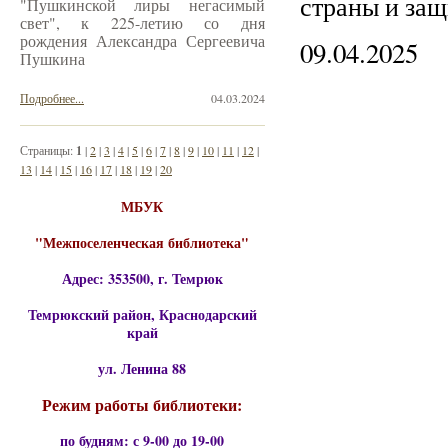
страны и защи
"Пушкинской лиры негасимый
свет", к 225-летию со дня
рождения Александра Сергеевича
09.04.2025
Пушкина
Подробнее...
04.03.2024
Страницы:
1
|
2
|
3
|
4
|
5
|
6
|
7
|
8
|
9
|
10
|
11
|
12
|
13
|
14
|
15
|
16
|
17
|
18
|
19
|
20
МБУК
"Межпоселенческая библиотека"
Адрес: 353500, г. Темрюк
Темрюкский район, Краснодарский
край
ул. Ленина 88
Режим работы библиотеки:
по будням: с 9-00 до 19-00