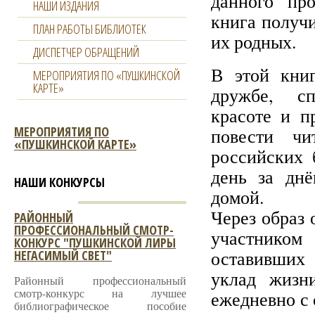
данного про
НАШИ ИЗДАНИЯ
книга получ
ПЛАН РАБОТЫ БИБЛИОТЕК
их родных.
ДИСПЕТЧЕР ОБРАЩЕНИЙ
В этой книг
МЕРОПРИЯТИЯ ПО «ПУШКИНСКОЙ
КАРТЕ»
дружбе, сп
красоте и п
МЕРОПРИЯТИЯ ПО
повести чи
«ПУШКИНСКОЙ КАРТЕ»
российских 
день за дн
НАШИ КОНКУРСЫ
домой.
Через образ 
РАЙОННЫЙ
ПРОФЕССИОНАЛЬНЫЙ СМОТР-
участником
КОНКУРС "ПУШКИНСКОЙ ЛИРЫ
оставивших
НЕГАСИМЫЙ СВЕТ"
уклад жизн
Районный профессиональный
смотр-конкурс на лучшее
ежедневно с 
библиографическое пособие