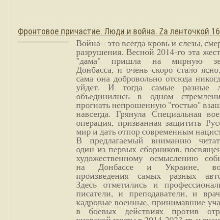
Фронтовое причастие. Люди и война. Zа ленточкой 1
Война - это всегда кровь и слезы, сме
разрушения. Весной 2014-го эта жес
"дама" пришла на мирную з
Донбасса, и очень скоро стало ясно
сама она добровольно отсюда никог
уйдет. И тогда самые разные 
объединились в одном стремлен
прогнать непрошенную "гостью" вза
навсегда. Грянула Специальная вое
операция, призванная защитить Рус
мир и дать отпор современным нацис
В предлагаемый вниманию читат
один из первых сборников, посвяще
художественному осмыслению соб
на Донбассе и Украине, во
произведения самых разных авто
Здесь отметились и профессионал
писатели, и преподаватели, и врач
кадровые военные, принимавшие уча
в боевых действиях против отр
киевской хунты в 2014-2023 гг. и зн