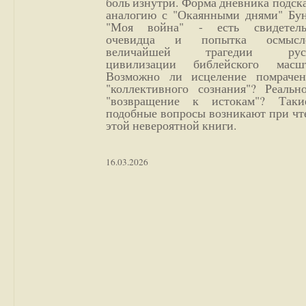
боль изнутри. Форма дневника подск
аналогию с "Окаянными днями" Бун
"Моя война" - есть свидетель
очевидца и попытка осмысл
величайшей трагедии русс
цивилизации библейского масшт
Возможно ли исцеление помрачен
"коллективного сознания"? Реальн
"возвращение к истокам"? Так
подобные вопросы возникают при чт
этой невероятной книги.
16.03.2026