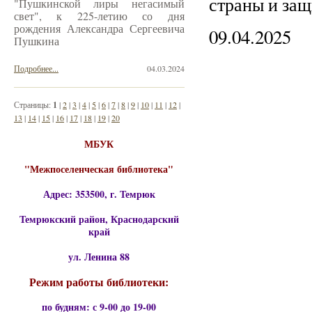
страны и защи
"Пушкинской лиры негасимый
свет", к 225-летию со дня
рождения Александра Сергеевича
09.04.2025
Пушкина
Подробнее...
04.03.2024
Страницы:
1
|
2
|
3
|
4
|
5
|
6
|
7
|
8
|
9
|
10
|
11
|
12
|
13
|
14
|
15
|
16
|
17
|
18
|
19
|
20
МБУК
"Межпоселенческая библиотека"
Адрес: 353500, г. Темрюк
Темрюкский район, Краснодарский
край
ул. Ленина 88
Режим работы библиотеки:
по будням: с 9-00 до 19-00