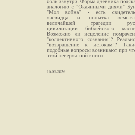
боль изнутри. Форма дневника подск
аналогию с "Окаянными днями" Бун
"Моя война" - есть свидетель
очевидца и попытка осмысл
величайшей трагедии русс
цивилизации библейского масшт
Возможно ли исцеление помрачен
"коллективного сознания"? Реальн
"возвращение к истокам"? Так
подобные вопросы возникают при чт
этой невероятной книги.
16.03.2026