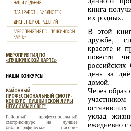
данного про
НАШИ ИЗДАНИЯ
книга получ
ПЛАН РАБОТЫ БИБЛИОТЕК
их родных.
ДИСПЕТЧЕР ОБРАЩЕНИЙ
В этой книг
МЕРОПРИЯТИЯ ПО «ПУШКИНСКОЙ
КАРТЕ»
дружбе, сп
красоте и п
МЕРОПРИЯТИЯ ПО
повести чи
«ПУШКИНСКОЙ КАРТЕ»
российских 
день за дн
НАШИ КОНКУРСЫ
домой.
Через образ 
РАЙОННЫЙ
ПРОФЕССИОНАЛЬНЫЙ СМОТР-
участником
КОНКУРС "ПУШКИНСКОЙ ЛИРЫ
оставивших
НЕГАСИМЫЙ СВЕТ"
уклад жизн
Районный профессиональный
смотр-конкурс на лучшее
ежедневно с 
библиографическое пособие