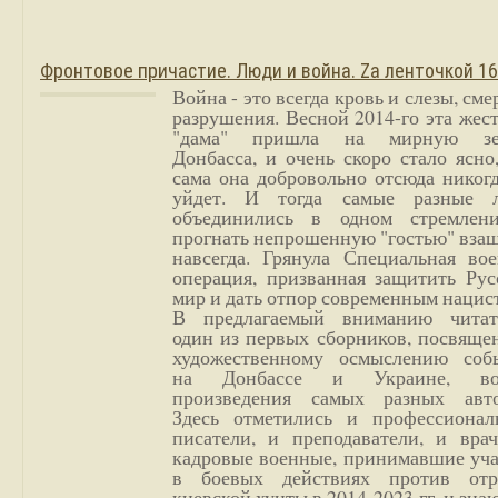
Фронтовое причастие. Люди и война. Zа ленточкой 1
Война - это всегда кровь и слезы, сме
разрушения. Весной 2014-го эта жес
"дама" пришла на мирную з
Донбасса, и очень скоро стало ясно
сама она добровольно отсюда никог
уйдет. И тогда самые разные 
объединились в одном стремлен
прогнать непрошенную "гостью" вза
навсегда. Грянула Специальная вое
операция, призванная защитить Рус
мир и дать отпор современным нацис
В предлагаемый вниманию читат
один из первых сборников, посвяще
художественному осмыслению соб
на Донбассе и Украине, во
произведения самых разных авто
Здесь отметились и профессионал
писатели, и преподаватели, и врач
кадровые военные, принимавшие уча
в боевых действиях против отр
киевской хунты в 2014-2023 гг. и зн