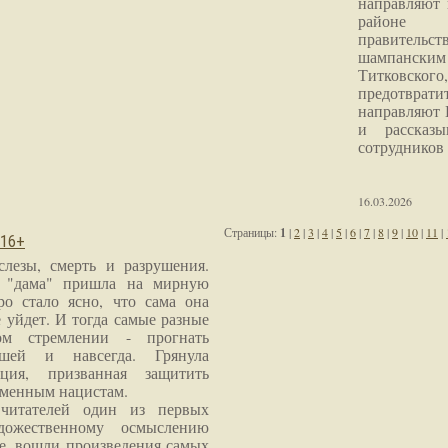
направляют 
районе 
правитель
шампанским 
Титковског
предотврат
направляют 
и рассказы
сотрудников
16.03.2026
Страницы:
1
|
2
|
3
|
4
|
5
|
6
|
7
|
8
|
9
|
10
|
11
|
 16+
слезы, смерть и разрушения.
я "дама" пришла на мирную
ро стало ясно, что сама она
 уйдет. И тогда самые разные
м стремлении - прогнать
шей и навсегда. Грянула
ция, призванная защитить
еменным нацистам.
читателей один из первых
дожественному осмыслению
е, вошли произведения самых