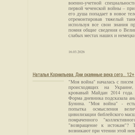
военно-учетной специальност
первой чеченской войны – при
его душа попадает в новое тел
отремонтировав тяжелый тан
используя все свои знания п
помня общие сведения о Вели
слабых местах наших и немецки
16.03.2026
Наталья Корнильева. Дни окаянные века сего… 12+
"Моя война" началась с писем
происходящих на Украине,
кровавый Майдан 2014 года. 
Форма дневника подсказала а
Бунина. "Моя война" - есть
попытка осмысления вели
цивилизации библейского масш
помраченного "коллективно
"возвращение к истокам"? 
возникают при чтении этой нев