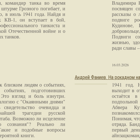
и, командир танка во время
Владимира 
 штурме Грозного погибает, и
посвящен со
о, в июль 1941 года. Найдя и
рассказы о 
к КВ-1, он вступает в бой,
подвиге ро
рофессионального танкиста и
Кудинове, 
кой Отечественной войне и о
добровольце
х танков.
Подвиги со
жизнью, здо
ради славы – 
16.03.2026
Андрей Фаниев. На рокадном на
 к близким людям о событиях,
1941 год. 
 событиях, подготовивших
выходит в о
Это взгляд и боль изнутри.
остаётся в
налогию с "Окаянными днями"
подпольной
 свидетельство очевидца и
Абвера Ку
чайшей трагедии русской
познакомилс
таба. Возможно ли исцеление
Понимая, чт
го сознания"? Реально ли
отряда. Бан
Такие и подобные вопросы
первый ден
ероятной книги.
айнзацком