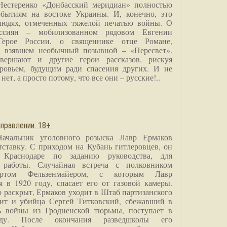
Нестеренко «Донбасский меридиан» полностью
бытиям на востоке Украины. И, конечно, это
людях, отмеченных тяжелой печатью войны. О
ссиян – мобилизованном рядовом Евгении
Герое России, о священнике отце Романе,
, взявшем необычный позывной – «Пересвет».
вершают и другие герои рассказов, рискуя
ровьем, будущим ради спасения других. И не
нет, а просто потому, что все они – русские!..
правлении. 18+
Начальник уголовного розыска Лавр Ермаков
тставку. С приходом на Кубань гитлеровцев, он
 Краснодаре по заданию руководства, для
 работы. Случайная встреча с полковником
ртом Фельзенмайером, с которым Лавр
я в 1920 году, спасает его от газовой камеры.
о раскрыт, Ермаков уходит в Штаб партизанского
дит и убийца Сергей Титковский, сбежавший в
ь войны из Гродненской тюрьмы, поступает в
анду. После окончания разведшколы его