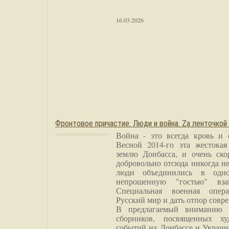
16.03.2026
Фронтовое причастие. Люди и война. Zа ленточкой
Война - это всегда кровь и 
Весной 2014-го эта жестока
землю Донбасса, и очень ско
добровольно отсюда никогда не
люди объединились в одно
непрошенную "гостью" вза
Специальная военная опера
Русский мир и дать отпор совр
В предлагаемый вниманию 
сборников, посвященных ху
событий на Донбассе и Украин