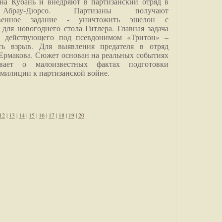
на Кубань и внедряют в партизанский отряд в
Абрау-Дюрсо. Партизаны получают
ственное задание - уничтожить эшелон с
для новогоднего стола Гитлера. Главная задача
о, действующего под псевдонимом «Тритон» –
ить взрыв. Для выявления предателя в отряд
Ермакова. Сюжет основан на реальных событиях
вает о малоизвестных фактах подготовки
 милиции к партизанской войне.
12
|
13
|
14
|
15
|
16
|
17
|
18
|
19
|
20