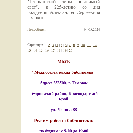
"Пушкинской лиры негасимый
свет", к 225-летию со дня
рождения Александра Сергеевича
Пушкина
Подробнее...
04.03.2024
Страницы:
1
|
2
|
3
|
4
|
5
|
6
|
7
|
8
|
9
|
10
|
11
|
12
|
13
|
14
|
15
|
16
|
17
|
18
|
19
|
20
МБУК
"Межпоселенческая библиотека"
Адрес: 353500, г. Темрюк
Темрюкский район, Краснодарский
край
ул. Ленина 88
Режим работы библиотеки:
по будням: с 9-00 до 19-00