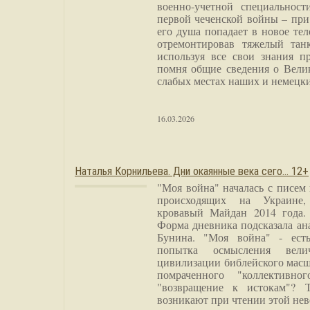
военно-учетной специальност
первой чеченской войны – при
его душа попадает в новое тел
отремонтировав тяжелый тан
используя все свои знания п
помня общие сведения о Вели
слабых местах наших и немецки
16.03.2026
Наталья Корнильева. Дни окаянные века сего… 12+
"Моя война" началась с писем
происходящих на Украине,
кровавый Майдан 2014 года. 
Форма дневника подсказала а
Бунина. "Моя война" - есть
попытка осмысления вели
цивилизации библейского масш
помраченного "коллективно
"возвращение к истокам"? 
возникают при чтении этой нев