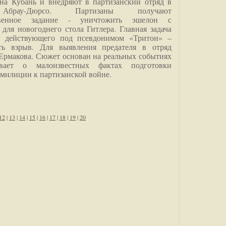
на Кубань и внедряют в партизанский отряд в
Абрау-Дюрсо. Партизаны получают
ственное задание - уничтожить эшелон с
для новогоднего стола Гитлера. Главная задача
о, действующего под псевдонимом «Тритон» –
ить взрыв. Для выявления предателя в отряд
Ермакова. Сюжет основан на реальных событиях
вает о малоизвестных фактах подготовки
 милиции к партизанской войне.
12
|
13
|
14
|
15
|
16
|
17
|
18
|
19
|
20