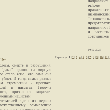
направляют 
районе 
правитель
шампанским 
Титковског
предотврат
направляют 
и рассказы
сотрудников
16.03.2026
Страницы:
1
|
2
|
3
|
4
|
5
|
6
|
7
|
8
|
9
|
10
|
11
|
 16+
слезы, смерть и разрушения.
я "дама" пришла на мирную
ро стало ясно, что сама она
 уйдет. И тогда самые разные
м стремлении - прогнать
шей и навсегда. Грянула
ция, призванная защитить
еменным нацистам.
читателей один из первых
дожественному осмыслению
е, вошли произведения самых