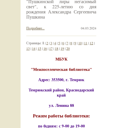
"Пушкинской лиры негасимый
свет", к 225-летию со дня
рождения Александра Сергеевича
Пушкина
Подробнее...
04.03.2024
Страницы:
1
|
2
|
3
|
4
|
5
|
6
|
7
|
8
|
9
|
10
|
11
|
12
|
13
|
14
|
15
|
16
|
17
|
18
|
19
|
20
МБУК
"Межпоселенческая библиотека"
Адрес: 353500, г. Темрюк
Темрюкский район, Краснодарский
край
ул. Ленина 88
Режим работы библиотеки:
по будням: с 9-00 до 19-00