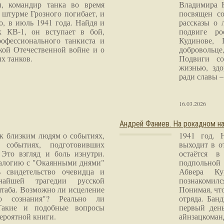
и, командир танка во время
Владимира 
 штурме Грозного погибает, и
посвящен со
о, в июль 1941 года. Найдя и
рассказы о 
к КВ-1, он вступает в бой,
подвиге ро
рофессионального танкиста и
Кудинове, 
кой Отечественной войне и о
добровольце
х танков.
Подвиги со
жизнью, здо
ради славы – 
16.03.2026
Андрей Фаниев. На рокадном на
 к близким людям о событиях,
1941 год. 
 событиях, подготовивших
выходит в о
Это взгляд и боль изнутри.
остаётся в
налогию с "Окаянными днями"
подпольной
 свидетельство очевидца и
Абвера Ку
чайшей трагедии русской
познакомилс
таба. Возможно ли исцеление
Понимая, чт
го сознания"? Реально ли
отряда. Бан
Такие и подобные вопросы
первый ден
ероятной книги.
айнзацком