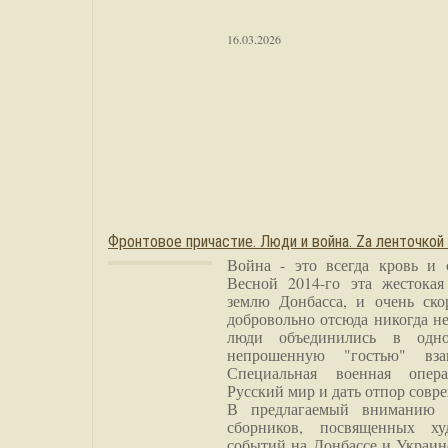
16.03.2026
Фронтовое причастие. Люди и война. Zа ленточкой
Война - это всегда кровь и 
Весной 2014-го эта жестока
землю Донбасса, и очень ско
добровольно отсюда никогда не
люди объединились в одно
непрошенную "гостью" вза
Специальная военная опера
Русский мир и дать отпор совр
В предлагаемый вниманию 
сборников, посвященных ху
событий на Донбассе и Украин