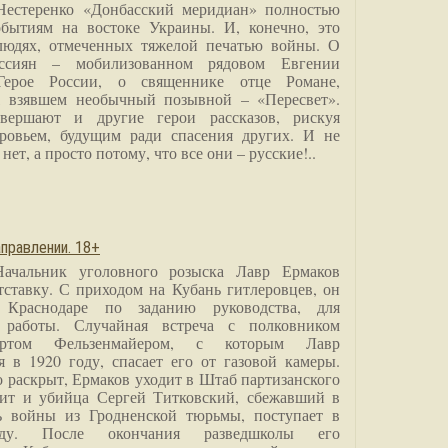
Нестеренко «Донбасский меридиан» полностью
бытиям на востоке Украины. И, конечно, это
людях, отмеченных тяжелой печатью войны. О
ссиян – мобилизованном рядовом Евгении
Герое России, о священнике отце Романе,
, взявшем необычный позывной – «Пересвет».
вершают и другие герои рассказов, рискуя
ровьем, будущим ради спасения других. И не
нет, а просто потому, что все они – русские!..
правлении. 18+
Начальник уголовного розыска Лавр Ермаков
тставку. С приходом на Кубань гитлеровцев, он
 Краснодаре по заданию руководства, для
 работы. Случайная встреча с полковником
ртом Фельзенмайером, с которым Лавр
я в 1920 году, спасает его от газовой камеры.
о раскрыт, Ермаков уходит в Штаб партизанского
дит и убийца Сергей Титковский, сбежавший в
ь войны из Гродненской тюрьмы, поступает в
анду. После окончания разведшколы его