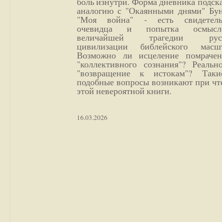
боль изнутри. Форма дневника подск
аналогию с "Окаянными днями" Бун
"Моя война" - есть свидетель
очевидца и попытка осмысл
величайшей трагедии русс
цивилизации библейского масшт
Возможно ли исцеление помрачен
"коллективного сознания"? Реальн
"возвращение к истокам"? Так
подобные вопросы возникают при чт
этой невероятной книги.
16.03.2026