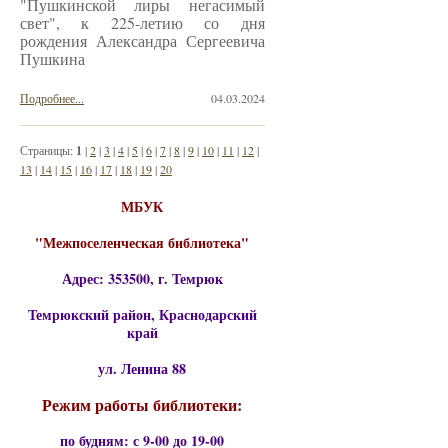
"Пушкинской лиры негасимый
свет", к 225-летию со дня
рождения Александра Сергеевича
Пушкина
Подробнее...
04.03.2024
Страницы:
1
|
2
|
3
|
4
|
5
|
6
|
7
|
8
|
9
|
10
|
11
|
12
|
13
|
14
|
15
|
16
|
17
|
18
|
19
|
20
МБУК
"Межпоселенческая библиотека"
Адрес: 353500, г. Темрюк
Темрюкский район, Краснодарский
край
ул. Ленина 88
Режим работы библиотеки:
по будням: с 9-00 до 19-00