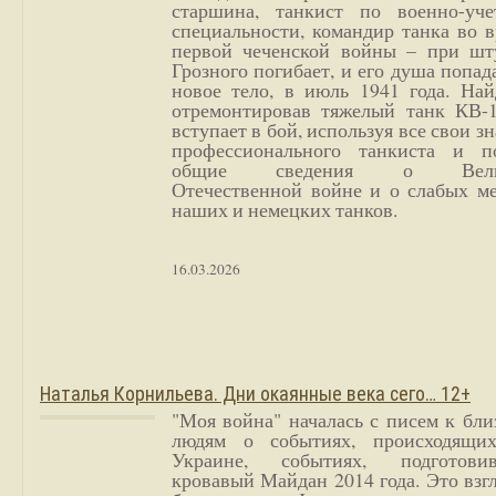
старшина, танкист по военно-уче
специальности, командир танка во 
первой чеченской войны – при шт
Грозного погибает, и его душа попад
новое тело, в июль 1941 года. Най
отремонтировав тяжелый танк КВ-1
вступает в бой, используя все свои з
профессионального танкиста и п
общие сведения о Вели
Отечественной войне и о слабых ме
наших и немецких танков.
16.03.2026
Наталья Корнильева. Дни окаянные века сего… 12+
"Моя война" началась с писем к бл
людям о событиях, происходящи
Украине, событиях, подготови
кровавый Майдан 2014 года. Это взг