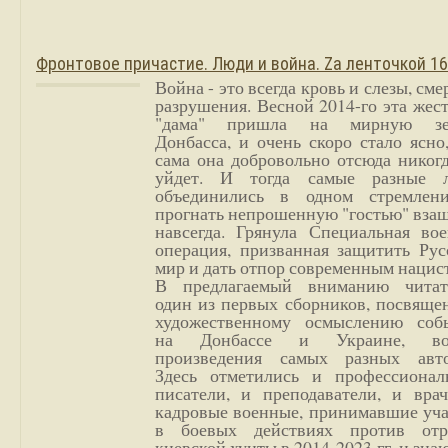
Фронтовое причастие. Люди и война. Zа ленточкой 1
Война - это всегда кровь и слезы, сме
разрушения. Весной 2014-го эта жес
"дама" пришла на мирную з
Донбасса, и очень скоро стало ясно
сама она добровольно отсюда никог
уйдет. И тогда самые разные 
объединились в одном стремлен
прогнать непрошенную "гостью" вза
навсегда. Грянула Специальная вое
операция, призванная защитить Рус
мир и дать отпор современным нацис
В предлагаемый вниманию читат
один из первых сборников, посвяще
художественному осмыслению соб
на Донбассе и Украине, во
произведения самых разных авто
Здесь отметились и профессионал
писатели, и преподаватели, и врач
кадровые военные, принимавшие уча
в боевых действиях против отр
киевской хунты в 2014-2023 гг. и зн