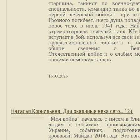
старшина, танкист по военно-уче
специальности, командир танка во 
первой чеченской войны – при шт
Грозного погибает, и его душа попад
новое тело, в июль 1941 года. Най
отремонтировав тяжелый танк КВ-1
вступает в бой, используя все свои з
профессионального танкиста и п
общие сведения о Вели
Отечественной войне и о слабых ме
наших и немецких танков.
16.03.2026
Наталья Корнильева. Дни окаянные века сего… 12+
"Моя война" началась с писем к бл
людям о событиях, происходящи
Украине, событиях, подготови
кровавый Майдан 2014 года. Это взг