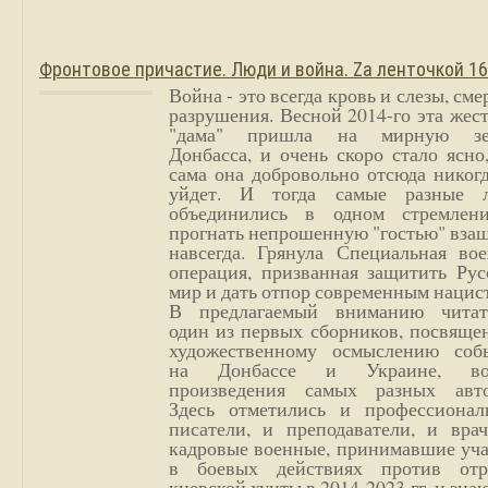
Фронтовое причастие. Люди и война. Zа ленточкой 1
Война - это всегда кровь и слезы, сме
разрушения. Весной 2014-го эта жес
"дама" пришла на мирную з
Донбасса, и очень скоро стало ясно
сама она добровольно отсюда никог
уйдет. И тогда самые разные 
объединились в одном стремлен
прогнать непрошенную "гостью" вза
навсегда. Грянула Специальная вое
операция, призванная защитить Рус
мир и дать отпор современным нацис
В предлагаемый вниманию читат
один из первых сборников, посвяще
художественному осмыслению соб
на Донбассе и Украине, во
произведения самых разных авто
Здесь отметились и профессионал
писатели, и преподаватели, и врач
кадровые военные, принимавшие уча
в боевых действиях против отр
киевской хунты в 2014-2023 гг. и зн