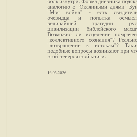
боль изнутри. Форма дневника подск
аналогию с "Окаянными днями" Бун
"Моя война" - есть свидетель
очевидца и попытка осмысл
величайшей трагедии русс
цивилизации библейского масшт
Возможно ли исцеление помрачен
"коллективного сознания"? Реальн
"возвращение к истокам"? Так
подобные вопросы возникают при чт
этой невероятной книги.
16.03.2026