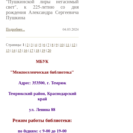
"Пушкинской лиры негасимый
свет", к 225-летию со дня
рождения Александра Сергеевича
Пушкина
Подробнее...
04.03.2024
Страницы:
1
|
2
|
3
|
4
|
5
|
6
|
7
|
8
|
9
|
10
|
11
|
12
|
13
|
14
|
15
|
16
|
17
|
18
|
19
|
20
МБУК
"Межпоселенческая библиотека"
Адрес: 353500, г. Темрюк
Темрюкский район, Краснодарский
край
ул. Ленина 88
Режим работы библиотеки:
по будням: с 9-00 до 19-00