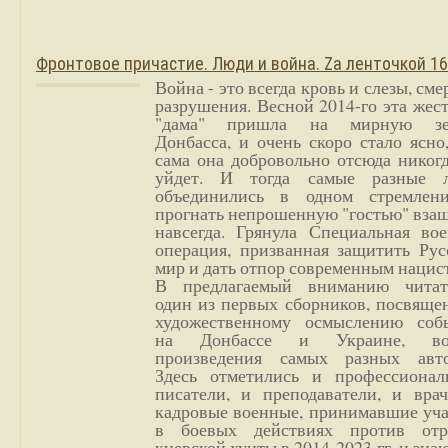
Фронтовое причастие. Люди и война. Zа ленточкой 1
Война - это всегда кровь и слезы, сме
разрушения. Весной 2014-го эта жес
"дама" пришла на мирную з
Донбасса, и очень скоро стало ясно
сама она добровольно отсюда никог
уйдет. И тогда самые разные 
объединились в одном стремлен
прогнать непрошенную "гостью" вза
навсегда. Грянула Специальная вое
операция, призванная защитить Рус
мир и дать отпор современным нацис
В предлагаемый вниманию читат
один из первых сборников, посвяще
художественному осмыслению соб
на Донбассе и Украине, во
произведения самых разных авто
Здесь отметились и профессионал
писатели, и преподаватели, и врач
кадровые военные, принимавшие уча
в боевых действиях против отр
киевской хунты в 2014-2023 гг. и зн