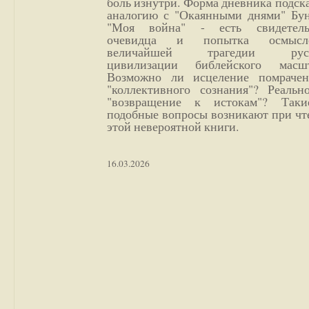
боль изнутри. Форма дневника подск
аналогию с "Окаянными днями" Бун
"Моя война" - есть свидетель
очевидца и попытка осмысл
величайшей трагедии русс
цивилизации библейского масшт
Возможно ли исцеление помрачен
"коллективного сознания"? Реальн
"возвращение к истокам"? Так
подобные вопросы возникают при чт
этой невероятной книги.
16.03.2026