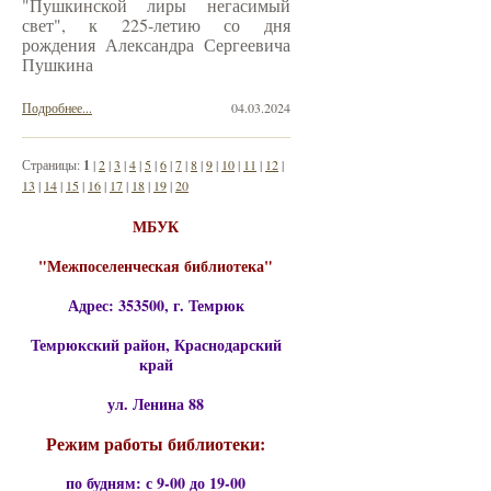
"Пушкинской лиры негасимый
свет", к 225-летию со дня
рождения Александра Сергеевича
Пушкина
Подробнее...
04.03.2024
Страницы:
1
|
2
|
3
|
4
|
5
|
6
|
7
|
8
|
9
|
10
|
11
|
12
|
13
|
14
|
15
|
16
|
17
|
18
|
19
|
20
МБУК
"Межпоселенческая библиотека"
Адрес: 353500, г. Темрюк
Темрюкский район, Краснодарский
край
ул. Ленина 88
Режим работы библиотеки:
по будням: с 9-00 до 19-00