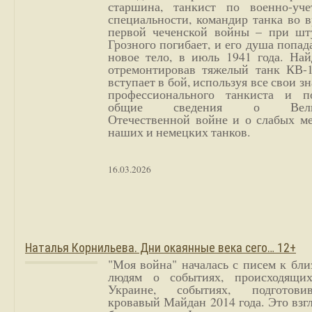
старшина, танкист по военно-уче
специальности, командир танка во 
первой чеченской войны – при шт
Грозного погибает, и его душа попад
новое тело, в июль 1941 года. Най
отремонтировав тяжелый танк КВ-1
вступает в бой, используя все свои з
профессионального танкиста и п
общие сведения о Вели
Отечественной войне и о слабых ме
наших и немецких танков.
16.03.2026
Наталья Корнильева. Дни окаянные века сего… 12+
"Моя война" началась с писем к бл
людям о событиях, происходящи
Украине, событиях, подготови
кровавый Майдан 2014 года. Это взг