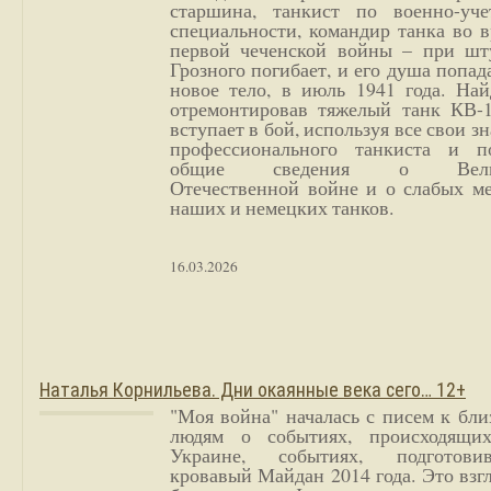
старшина, танкист по военно-уче
специальности, командир танка во 
первой чеченской войны – при шт
Грозного погибает, и его душа попад
новое тело, в июль 1941 года. Най
отремонтировав тяжелый танк КВ-1
вступает в бой, используя все свои з
профессионального танкиста и п
общие сведения о Вели
Отечественной войне и о слабых ме
наших и немецких танков.
16.03.2026
Наталья Корнильева. Дни окаянные века сего… 12+
"Моя война" началась с писем к бл
людям о событиях, происходящи
Украине, событиях, подготови
кровавый Майдан 2014 года. Это взг