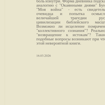
боль изнутри. Форма дневника подск
аналогию с "Окаянными днями" Бун
"Моя война" - есть свидетель
очевидца и попытка осмысл
величайшей трагедии русс
цивилизации библейского масшт
Возможно ли исцеление помрачен
"коллективного сознания"? Реальн
"возвращение к истокам"? Так
подобные вопросы возникают при чт
этой невероятной книги.
16.03.2026